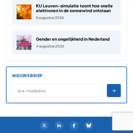
KU Leuven-simulatie toont hoe snelle
elektronen in de zonnewind ontstaan
5 augustus 2026
Gender en ongelijkheid in Nederland
4 augustus 2026
NIEUWSBRIEF
*
E-MAILADRES
*
"
" geeft vereiste velden aan
AANME