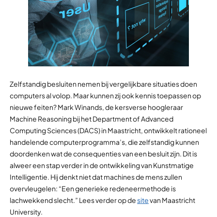
Zelfstandig besluiten nemen bij vergelijkbare situaties doen
computers al volop. Maar kunnen zij ook kennis toepassen op
nieuwe feiten? Mark Winands, de kersverse hoogleraar
Machine Reasoning bij het Department of Advanced
Computing Sciences (DACS) in Maastricht, ontwikkelt rationeel
handelende computerprogramma’s, die zelfstandig kunnen
doordenken wat de consequenties van een besluit zijn. Dit is
alweer een stap verder in de ontwikkeling van Kunstmatige
Intelligentie. Hij denkt niet dat machines de mens zullen
overvleugelen: “Een generieke redeneermethode is
lachwekkend slecht.” Lees verder op de
site
van Maastricht
University.