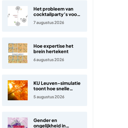
Het probleem van
cocktailparty’s voor
hoortoestellen
7 augustus 2026
Hoe expertise het
brein hertekent
6 augustus 2026
KU Leuven-simulatie
toont hoe snelle
elektronen in de
5 augustus 2026
zonnewind ontstaan
Gender en
ongelijkheid in