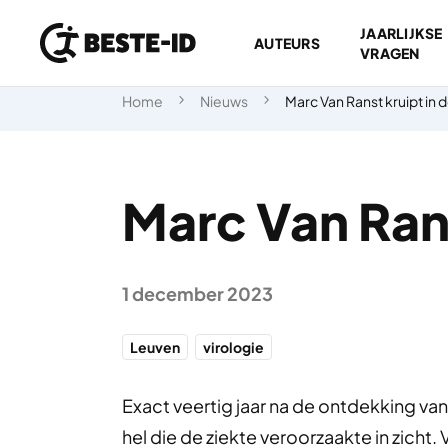
JAARLIJKSE
AUTEURS
VRAGEN
Ga naar inhoud
Home
Nieuws
Marc Van Ranst kruipt in d
Marc Van Rans
1 december 2023
Leuven
virologie
Exact veertig jaar na de ontdekking van h
hel die de ziekte veroorzaakte in zicht