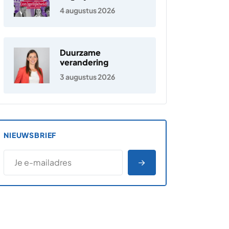
Nederland
4 augustus 2026
Duurzame
verandering
3 augustus 2026
NIEUWSBRIEF
*
E-MAILADRES
*
"
" geeft vereiste velden aan
AANMELDEN