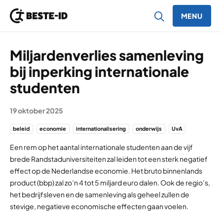
MENU
Ga naar inhoud
Miljardenverlies samenleving
bij inperking internationale
studenten
19 oktober 2025
beleid
economie
internationalisering
onderwijs
UvA
Een rem op het aantal internationale studenten aan de vijf
brede Randstaduniversiteiten zal leiden tot een sterk negatief
effect op de Nederlandse economie. Het bruto binnenlands
product (bbp) zal zo’n 4 tot 5 miljard euro dalen. Ook de regio’s,
het bedrijfsleven en de samenleving als geheel zullen de
stevige, negatieve economische effecten gaan voelen.