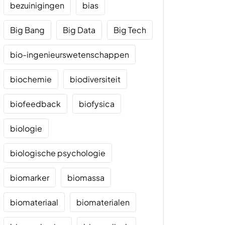
bezuinigingen
bias
Big Bang
Big Data
Big Tech
bio-ingenieurswetenschappen
biochemie
biodiversiteit
biofeedback
biofysica
biologie
biologische psychologie
biomarker
biomassa
biomateriaal
biomaterialen