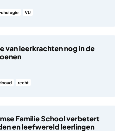
ychologie
VU
 van leerkrachten nog in de
hoenen
dboud
recht
se Familie School verbetert
en en leefwereld leerlingen