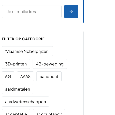
*
E-MAILADRES
*
"
" geeft vereiste velden aan
AANMELDEN
FILTER OP CATEGORIE
'Vlaamse Nobelprijzen'
3D-printen
4B-beweging
6G
AAAS
aandacht
aardmetalen
aardwetenschappen
acceptatie
accountancy