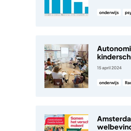
onderwijs
ps
Autonomie
kindersc
15 april 2024
onderwijs
Ra
Amsterdam
welbevind