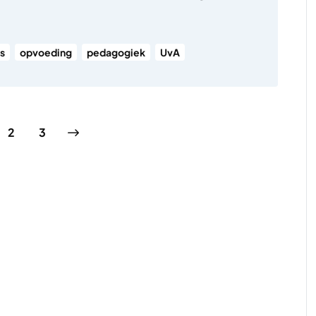
s
opvoeding
pedagogiek
UvA
ng
ina
Pagina
Pagina
Volgende pagina
2
3