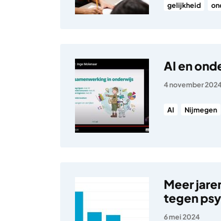
gelijkheid
on
AI en ond
4 november 202
AI
Nijmegen
Meer jare
tegen psy
6 mei 2024