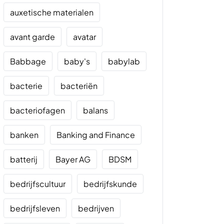
auxetische materialen
avant garde
avatar
Babbage
baby's
babylab
bacterie
bacteriën
bacteriofagen
balans
banken
Banking and Finance
batterij
Bayer AG
BDSM
bedrijfscultuur
bedrijfskunde
bedrijfsleven
bedrijven