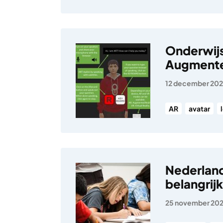
Onderwijs
Augmented
12 december 20
AR
avatar
Nederland
belangrijk
25 november 20