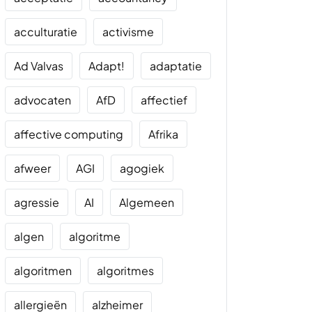
acculturatie
activisme
Ad Valvas
Adapt!
adaptatie
advocaten
AfD
affectief
affective computing
Afrika
afweer
AGI
agogiek
agressie
AI
Algemeen
algen
algoritme
algoritmen
algoritmes
allergieën
alzheimer