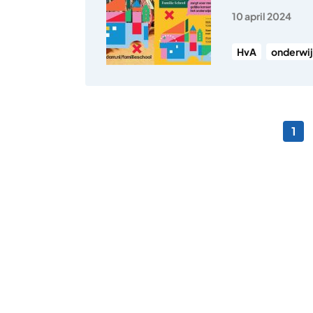
10 april 2024
HvA
onderwij
Berichten pagineri
Pag
1