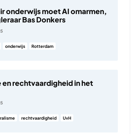
air onderwijs moet AI omarmen,
gleraar Bas Donkers
25
onderwijs
Rotterdam
 en rechtvaardigheid in het
25
uralisme
rechtvaardigheid
UvH