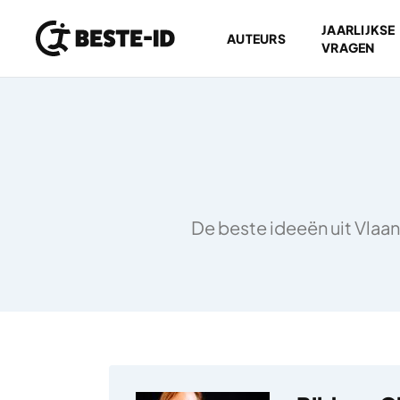
JAARLIJKSE
AUTEURS
VRAGEN
Ga naar inhoud
De beste ideeën uit Vlaan