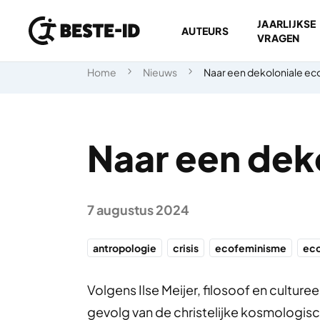
JAARLIJKSE
AUTEURS
VRAGEN
Ga naar inhoud
Home
Nieuws
Naar een dekoloniale ec
Naar een dek
7 augustus 2024
antropologie
crisis
ecofeminisme
eco
Volgens Ilse Meijer, filosoof en culture
gevolg van de christelijke kosmologisc