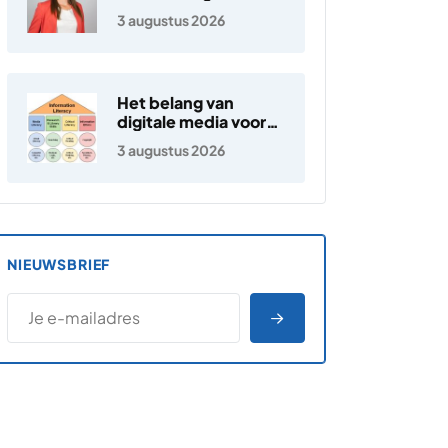
3 augustus 2026
Het belang van
digitale media voor
jongeren
3 augustus 2026
NIEUWSBRIEF
*
E-MAILADRES
*
"
" geeft vereiste velden aan
AANMELDEN