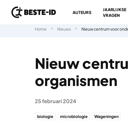
JAARLIJKSE
AUTEURS
VRAGEN
Ga naar inhoud
Home
Nieuws
Nieuw centrum voor ond
Nieuw centru
organismen
25 februari 2024
biologie
microbiologie
Wageningen