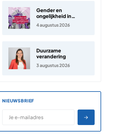
Gender en
ongelijkheid in
Nederland
4 augustus 2026
Duurzame
verandering
3 augustus 2026
NIEUWSBRIEF
*
E-MAILADRES
*
"
" geeft vereiste velden aan
AANMELDEN