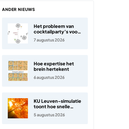
ANDER NIEUWS
Het probleem van
cocktailparty’s voor
hoortoestellen
7 augustus 2026
Hoe expertise het
brein hertekent
6 augustus 2026
KU Leuven-simulatie
toont hoe snelle
elektronen in de
5 augustus 2026
zonnewind ontstaan