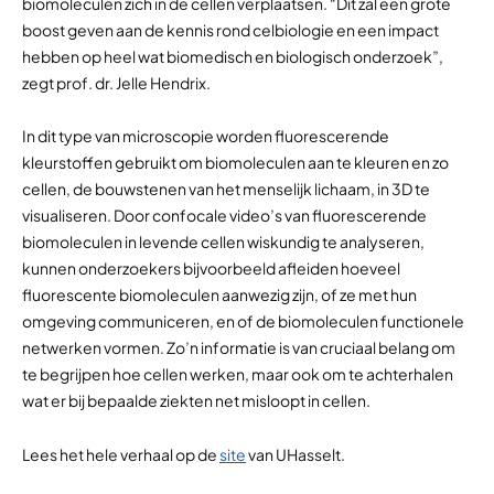
biomoleculen zich in de cellen verplaatsen. “Dit zal een grote
boost geven aan de kennis rond celbiologie en een impact
hebben op heel wat biomedisch en biologisch onderzoek”,
zegt prof. dr. Jelle Hendrix.
In dit type van microscopie worden fluorescerende
kleurstoffen gebruikt om biomoleculen aan te kleuren en zo
cellen, de bouwstenen van het menselijk lichaam, in 3D te
visualiseren. Door confocale video’s van fluorescerende
biomoleculen in levende cellen wiskundig te analyseren,
kunnen onderzoekers bijvoorbeeld afleiden hoeveel
fluorescente biomoleculen aanwezig zijn, of ze met hun
omgeving communiceren, en of de biomoleculen functionele
netwerken vormen. Zo’n informatie is van cruciaal belang om
te begrijpen hoe cellen werken, maar ook om te achterhalen
wat er bij bepaalde ziekten net misloopt in cellen.
Lees het hele verhaal op de
site
van UHasselt.