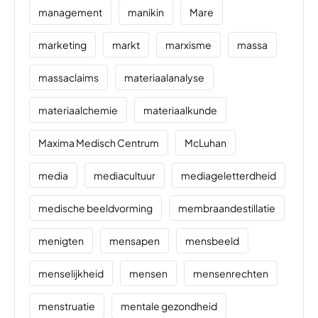
management
manikin
Mare
marketing
markt
marxisme
massa
massaclaims
materiaalanalyse
materiaalchemie
materiaalkunde
Maxima Medisch Centrum
McLuhan
media
mediacultuur
mediageletterdheid
medische beeldvorming
membraandestillatie
menigten
mensapen
mensbeeld
menselijkheid
mensen
mensenrechten
menstruatie
mentale gezondheid