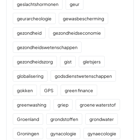
geslachtshormonen
geur
geurarcheologie
gewasbescherming
gezondheid
gezondheidseconomie
gezondheidswetenschappen
gezondheidszorg
gist
gletsjers
globalisering
godsdienstwetenschappen
gokken
GPS
green finance
greenwashing
griep
groene waterstof
Groenland
grondstoffen
grondwater
Groningen
gynacologie
gynaecologie