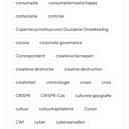
consumptie
consumptiemaatschappij
contestatie
controle
Copernicus Instituut voor Duurzame Ontwikkeling
corona
corporate governance
Correspondent
creatieve beroepen
creatieve destructie
creative destruction
creativiteit
criminologie
crises
crisis
CRISPR
CRISPR-Cas
culturele geografie
cultuur
cultuurkapitalisme
Cursor
CWI
cyber
cyberaanvallen