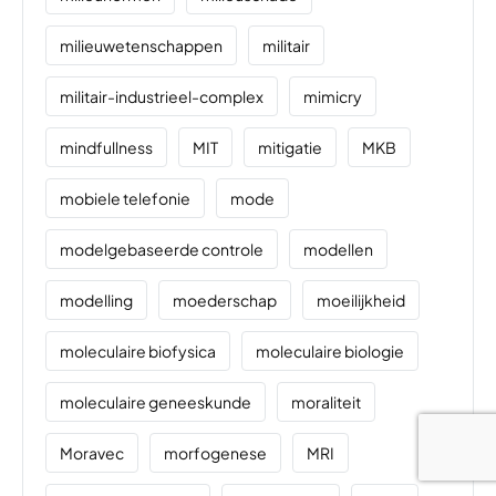
milieuwetenschappen
militair
militair-industrieel-complex
mimicry
mindfullness
MIT
mitigatie
MKB
mobiele telefonie
mode
modelgebaseerde controle
modellen
modelling
moederschap
moeilijkheid
moleculaire biofysica
moleculaire biologie
moleculaire geneeskunde
moraliteit
Moravec
morfogenese
MRI