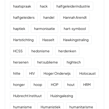
haatspraak
hack
halfgeleiderindustrie
halfgeleiders
handel
Hannah Arendt
haptiek
harmonisatie
hart-symbool
Hartstichting
Hasselt
Hawkingstraling
HCSS
hedonisme
herdenken
hersenen
het sublieme
hightech
hitte
HIV
Hoger Onderwijs
Holocaust
honger
hoop
HOP
hout
HRM
Hubrecht Instituut
Huizingalezing
humanisme
Humanistiek
humanitarisme