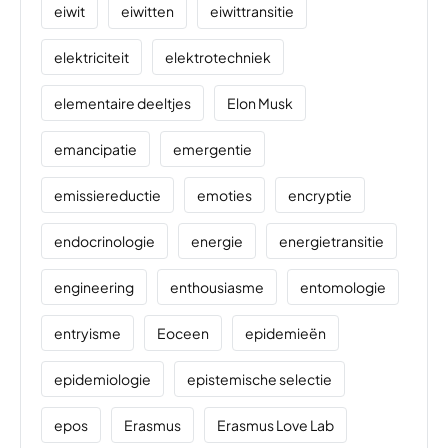
eiwit
eiwitten
eiwittransitie
elektriciteit
elektrotechniek
elementaire deeltjes
Elon Musk
emancipatie
emergentie
emissiereductie
emoties
encryptie
endocrinologie
energie
energietransitie
engineering
enthousiasme
entomologie
entryisme
Eoceen
epidemieën
epidemiologie
epistemische selectie
epos
Erasmus
Erasmus Love Lab