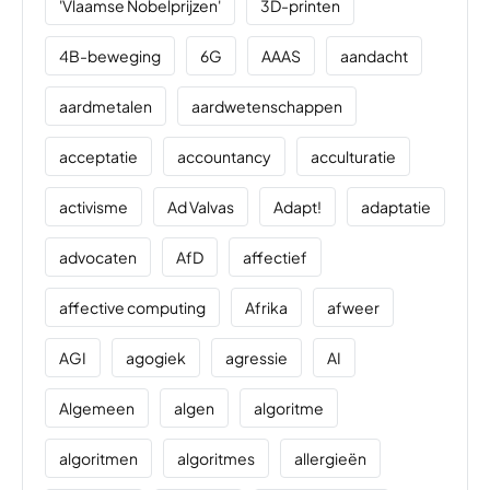
'Vlaamse Nobelprijzen'
3D-printen
4B-beweging
6G
AAAS
aandacht
aardmetalen
aardwetenschappen
acceptatie
accountancy
acculturatie
activisme
Ad Valvas
Adapt!
adaptatie
advocaten
AfD
affectief
affective computing
Afrika
afweer
AGI
agogiek
agressie
AI
Algemeen
algen
algoritme
algoritmen
algoritmes
allergieën