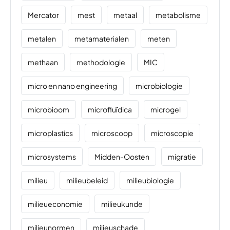
Mercator
mest
metaal
metabolisme
metalen
metamaterialen
meten
methaan
methodologie
MIC
micro en nano engineering
microbiologie
microbioom
microfluïdica
microgel
microplastics
microscoop
microscopie
microsystems
Midden-Oosten
migratie
milieu
milieubeleid
milieubiologie
milieueconomie
milieukunde
milieunormen
milieuschade