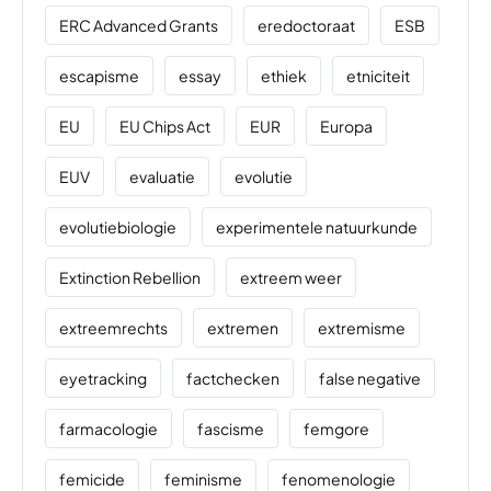
ERC Advanced Grants
eredoctoraat
ESB
escapisme
essay
ethiek
etniciteit
EU
EU Chips Act
EUR
Europa
EUV
evaluatie
evolutie
evolutiebiologie
experimentele natuurkunde
Extinction Rebellion
extreem weer
extreemrechts
extremen
extremisme
eyetracking
factchecken
false negative
farmacologie
fascisme
femgore
femicide
feminisme
fenomenologie