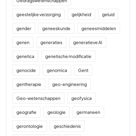
Gedragswetenschappen
geestelijke verzorging
gelijkheid
geluid
gender
geneeskunde
geneesmiddelen
genen
generaties
generatieve AI
genetica
genetische modificatie
genocide
genomica
Gent
gentherapie
geo-engineering
Geo-wetenschappen
geofysica
geografie
geologie
germaneen
gerontologie
geschiedenis