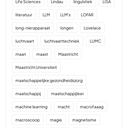
Life Sciences
Lindau
linguïstiek
LISA
literatuur
LLM
LLM's
LOFAR
long-nierapparaat
longen
Lovelace
luchtvaart
luchtvaarttechniek
LUMC
maan
maast
Maastricht
Maastricht Universiteit
maatschappelijke gezondheidszorg
maatschappij
maatschappijleer
machine learning
macht
macrofaaag
macroscoop
magie
magnetisme