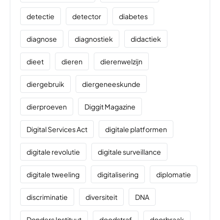
detectie
detector
diabetes
diagnose
diagnostiek
didactiek
dieet
dieren
dierenwelzijn
diergebruik
diergeneeskunde
dierproeven
Diggit Magazine
Digital Services Act
digitale platformen
digitale revolutie
digitale surveillance
digitale tweeling
digitalisering
diplomatie
discriminatie
diversiteit
DNA
Donders Instituut
doodstraf
doorbraak