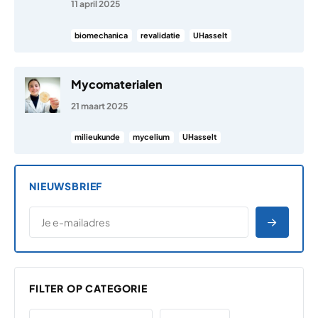
11 april 2025
biomechanica
revalidatie
UHasselt
Mycomaterialen
21 maart 2025
milieukunde
mycelium
UHasselt
NIEUWSBRIEF
*
E-MAILADRES
*
"
" geeft vereiste velden aan
AANME
FILTER OP CATEGORIE