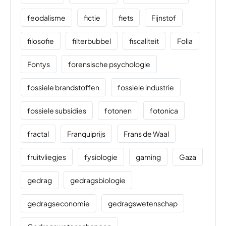
feodalisme
fictie
fiets
Fijnstof
filosofie
filterbubbel
fiscaliteit
Folia
Fontys
forensische psychologie
fossiele brandstoffen
fossiele industrie
fossiele subsidies
fotonen
fotonica
fractal
Franquiprijs
Frans de Waal
fruitvliegjes
fysiologie
gaming
Gaza
gedrag
gedragsbiologie
gedragseconomie
gedragswetenschap