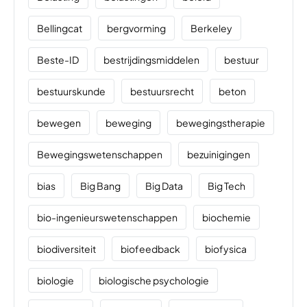
Bellingcat
bergvorming
Berkeley
Beste-ID
bestrijdingsmiddelen
bestuur
bestuurskunde
bestuursrecht
beton
bewegen
beweging
bewegingstherapie
Bewegingswetenschappen
bezuinigingen
bias
Big Bang
Big Data
Big Tech
bio-ingenieurswetenschappen
biochemie
biodiversiteit
biofeedback
biofysica
biologie
biologische psychologie