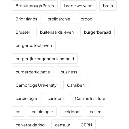
Breakthrough Prizes
brede welvaart
brein
Brightlands
broligarchie
brood
Brussel
buitenaards leven
burgerberaad
burgercollectieven
burgerlijke ongehoorzaamheid
burgerparticipatie
business
Cambridge University
Caraïben
cardiologie
cartoons
Casimir Institute
cel
celbiologie
celdood
cellen
celveroudering
censuur
CERN