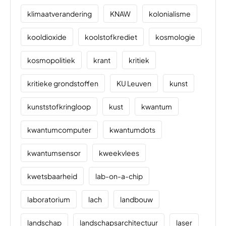
klimaatverandering
KNAW
kolonialisme
kooldioxide
koolstofkrediet
kosmologie
kosmopolitiek
krant
kritiek
kritieke grondstoffen
KU Leuven
kunst
kunststofkringloop
kust
kwantum
kwantumcomputer
kwantumdots
kwantumsensor
kweekvlees
kwetsbaarheid
lab-on-a-chip
laboratorium
lach
landbouw
landschap
landschapsarchitectuur
laser