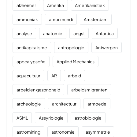
alzheimer
Amerika
Amerikanistiek
ammoniak
amor mundi
Amsterdam
analyse
anatomie
angst
Antartica
antikapitalisme
antropologie
Antwerpen
apocalypsofie
Applied Mechanics
aquacultuur
AR
arbeid
arbeid en gezondheid
arbeidsmigranten
archeologie
architectuur
armoede
ASML
Assyriologie
astrobiologie
astromining
astronomie
asymmetrie