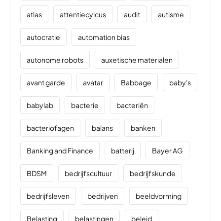
atlas
attentiecylcus
audit
autisme
autocratie
automation bias
autonome robots
auxetische materialen
avant garde
avatar
Babbage
baby's
babylab
bacterie
bacteriën
bacteriofagen
balans
banken
Banking and Finance
batterij
Bayer AG
BDSM
bedrijfscultuur
bedrijfskunde
bedrijfsleven
bedrijven
beeldvorming
Belasting
belastingen
beleid