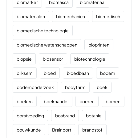
biomarker
biomassa
biomateriaal
biomaterialen
biomechanica
biomedisch
biomedische technologie
biomedische wetenschappen
bioprinten
biopsie
biosensor
biotechnologie
bliksem
bloed
bloedbaan
bodem
bodemonderzoek
bodyfarm
boek
boeken
boekhandel
boeren
bomen
borstvoeding
bosbrand
botanie
bouwkunde
Brainport
brandstof