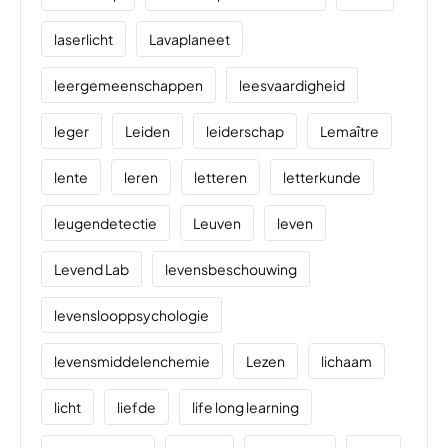
laserlicht
Lavaplaneet
leergemeenschappen
leesvaardigheid
leger
Leiden
leiderschap
Lemaître
lente
leren
letteren
letterkunde
leugendetectie
Leuven
leven
Levend Lab
levensbeschouwing
levenslooppsychologie
levensmiddelenchemie
Lezen
lichaam
licht
liefde
life long learning