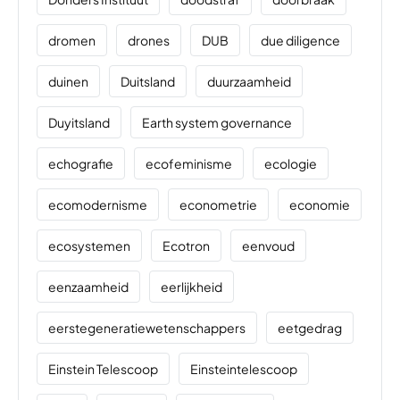
dromen
drones
DUB
due diligence
duinen
Duitsland
duurzaamheid
Duyitsland
Earth system governance
echografie
ecofeminisme
ecologie
ecomodernisme
econometrie
economie
ecosystemen
Ecotron
eenvoud
eenzaamheid
eerlijkheid
eerstegeneratiewetenschappers
eetgedrag
Einstein Telescoop
Einsteintelescoop