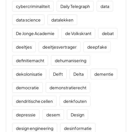
cybercriminaliteit
Daily Telegraph
data
data science
datalekken
De Jonge Academie
de Volkskrant
debat
deeltjes
deeltjesvertrager
deepfake
definitiemacht
dehumanisering
dekolonisatie
Delft
Delta
dementie
democratie
demonstratierecht
dendritische cellen
denkfouten
depressie
desem
Design
design engineering
desinformatie