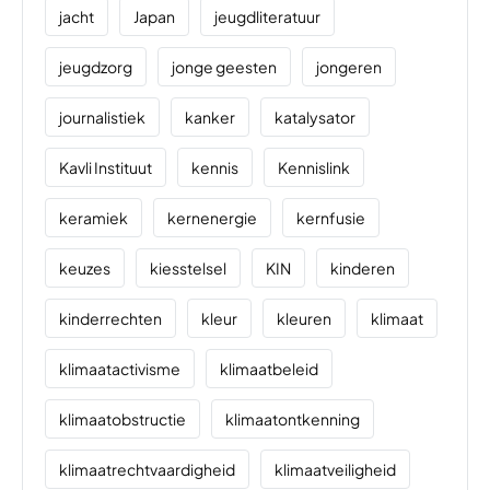
jacht
Japan
jeugdliteratuur
jeugdzorg
jonge geesten
jongeren
journalistiek
kanker
katalysator
Kavli Instituut
kennis
Kennislink
keramiek
kernenergie
kernfusie
keuzes
kiesstelsel
KIN
kinderen
kinderrechten
kleur
kleuren
klimaat
klimaatactivisme
klimaatbeleid
klimaatobstructie
klimaatontkenning
klimaatrechtvaardigheid
klimaatveiligheid