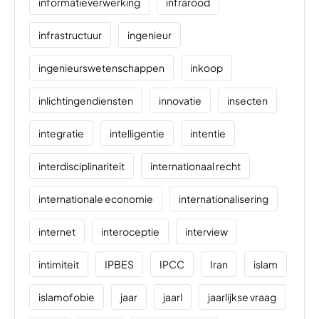
informatieverwerking
infrarood
infrastructuur
ingenieur
ingenieurswetenschappen
inkoop
inlichtingendiensten
innovatie
insecten
integratie
intelligentie
intentie
interdisciplinariteit
internationaal recht
internationale economie
internationalisering
internet
interoceptie
interview
intimiteit
IPBES
IPCC
Iran
islam
islamofobie
jaar
jaarl
jaarlijkse vraag