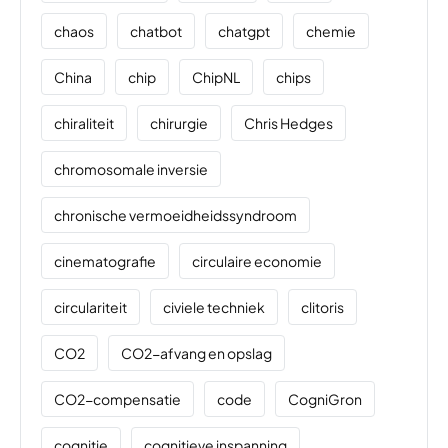
chaos
chatbot
chatgpt
chemie
China
chip
ChipNL
chips
chiraliteit
chirurgie
Chris Hedges
chromosomale inversie
chronische vermoeidheidssyndroom
cinematografie
circulaire economie
circulariteit
civiele techniek
clitoris
CO2
CO2-afvang en opslag
CO2-compensatie
code
CogniGron
cognitie
cognitieve inspanning