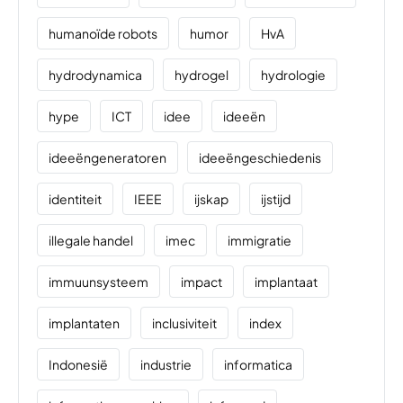
humanoïde robots
humor
HvA
hydrodynamica
hydrogel
hydrologie
hype
ICT
idee
ideeën
ideeëngeneratoren
ideeëngeschiedenis
identiteit
IEEE
ijskap
ijstijd
illegale handel
imec
immigratie
immuunsysteem
impact
implantaat
implantaten
inclusiviteit
index
Indonesië
industrie
informatica