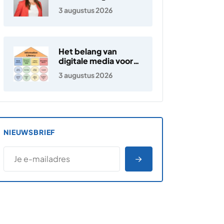
3 augustus 2026
Het belang van
digitale media voor
jongeren
3 augustus 2026
NIEUWSBRIEF
*
E-MAILADRES
*
"
" geeft vereiste velden aan
AANMELDEN