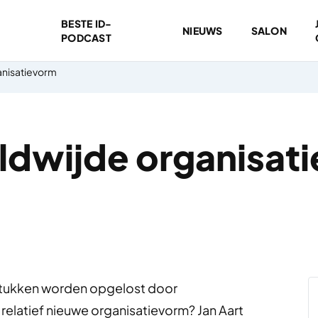
BESTE ID-
NIEUWS
SALON
PODCAST
anisatievorm
dwijde organisat
stukken worden opgelost door
elatief nieuwe organisatievorm? Jan Aart