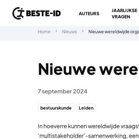
JAARLIJKSE
AUTEURS
VRAGEN
Ga naar inhoud
Home
Nieuws
Nieuwe wereldwijde org
Nieuwe werel
7 september 2024
bestuurskunde
Leiden
In hoeverre kunnen wereldwijde vraag
‘multistakeholder’-samenwerking, een r