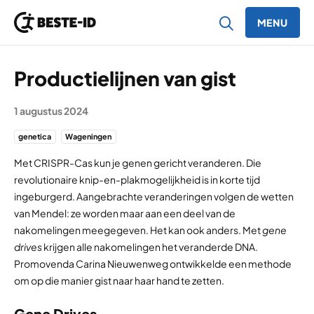
MENU
Ga naar inhoud
Productielijnen van gist
1 augustus 2024
genetica
Wageningen
Met CRISPR-Cas kun je genen gericht veranderen. Die
revolutionaire knip-en-plakmogelijkheid is in korte tijd
ingeburgerd. Aangebrachte veranderingen volgen de wetten
van Mendel: ze worden maar aan een deel van de
nakomelingen meegegeven. Het kan ook anders. Met
gene
drives
krijgen alle nakomelingen het veranderde DNA.
Promovenda Carina Nieuwenweg ontwikkelde een methode
om op die manier gist naar haar hand te zetten.
Gene Drives