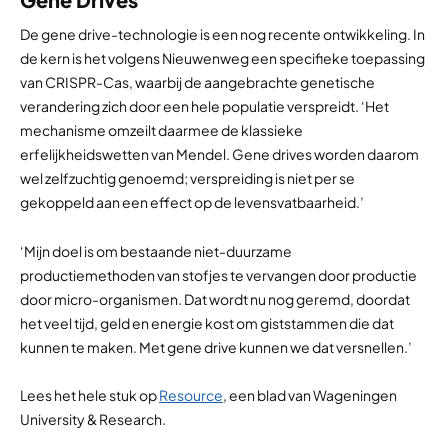
De gene drive-technologie is een nog recente ontwikkeling. In
de kern is het volgens Nieuwenweg een specifieke toepassing
van CRISPR-Cas, waarbij de aangebrachte genetische
verandering zich door een hele populatie verspreidt. ‘Het
mechanisme omzeilt daarmee de klassieke
erfelijkheidswetten van Mendel. Gene drives worden daarom
wel zelfzuchtig genoemd; verspreiding is niet per se
gekoppeld aan een effect op de levensvatbaarheid.’
‘Mijn doel is om bestaande niet-duurzame
productiemethoden van stofjes te vervangen door productie
door micro-organismen. Dat wordt nu nog geremd, doordat
het veel tijd, geld en energie kost om giststammen die dat
kunnen te maken. Met gene drive kunnen we dat versnellen.’
Lees het hele stuk op
Resource
, een blad van Wageningen
University & Research.