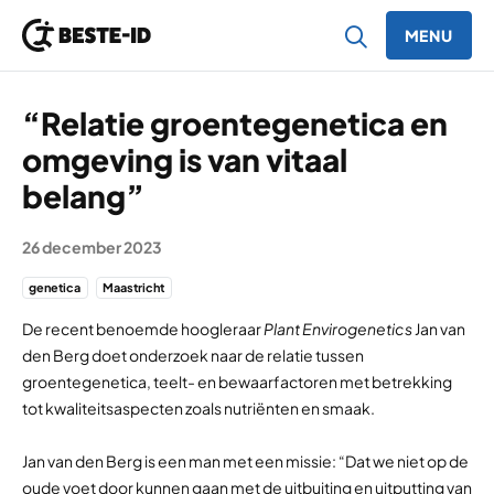
MENU
Ga naar inhoud
“Relatie groentegenetica en
omgeving is van vitaal
belang”
26 december 2023
genetica
Maastricht
De recent benoemde hoogleraar
Plant Envirogenetics
Jan van
den Berg doet onderzoek naar
de relatie tussen
groentegenetica
, teelt- en bewaarfactoren met betrekking
tot kwaliteitsaspecten zoals nutriënten en smaak.
Jan van den Berg is een man met een missie: “Dat we niet op de
oude voet door kunnen gaan met de uitbuiting en uitputting van