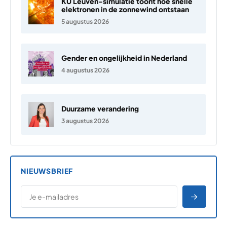
KU Leuven-simulatie toont hoe snelle
elektronen in de zonnewind ontstaan
5 augustus 2026
Gender en ongelijkheid in Nederland
4 augustus 2026
Duurzame verandering
3 augustus 2026
NIEUWSBRIEF
*
E-MAILADRES
*
"
" geeft vereiste velden aan
AANME