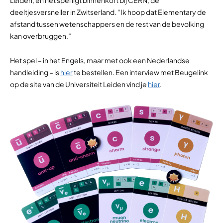
Leiden, en het spel ligt binnenkort bij CERN, de
deeltjesversneller in Zwitserland. “Ik hoop dat Elementary de
afstand tussen wetenschappers en de rest van de bevolking
kan overbruggen.”
Het spel – in het Engels, maar met ook een Nederlandse
handleiding – is
hier
te bestellen. Een interview met Beugelink
op de site van de Universiteit Leiden vind je
hier
.