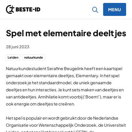
MENU
Ga naar inhoud
Spel met elementaire deeltjes
28 juni 2023
Leiden
natuurkunde
Natuurkundestudent Serafine Beugelink heeft een kaartspel
gemaakt over elementaire deeltjes, Elementary. In het spel
onderzoek je het standaardmodel, de uniek genaamde
deeltjes en hun interacties. Je kunt sets maken van deeltjes en
van antideeltjes. Annihilatie komt voorbij (‘Boem!’), maar er is
ook energie om deeltjes te creëren.
Het spel is populair en wordt gebruikt door de Nederlandse
Organisatie voor Wetenschappelijk Onderzoek, de Universiteit