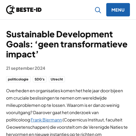
MENU
Ga naar inhoud
Sustainable Development
Goals: ‘geen transformatieve
impact’
21 september 2024
politicologie
SDG's
Utrecht
Overheden en organisaties komen het hele jaar door bijeen
om cruciale beslissingen te nemen om wereldwijde
milieuproblemen op te lossen. Waarom is er dan zo weinig
vooruitgang? Daarover gaat het onderzoek van
politicoloog
Frank Biermann
(Copernicus Instituut, faculteit
Geowetenschappen) die voorstelt om de Verenigde Naties te
hervormen en nieuwe instanties op te richten om