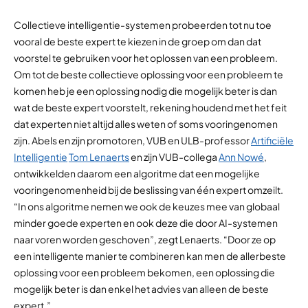
Collectieve intelligentie-systemen probeerden tot nu toe
vooral de beste expert te kiezen in de groep om dan dat
voorstel te gebruiken voor het oplossen van een probleem.
Om tot de beste collectieve oplossing voor een probleem te
komen heb je een oplossing nodig die mogelijk beter is dan
wat de beste expert voorstelt, rekening houdend met het feit
dat experten niet altijd alles weten of soms vooringenomen
zijn. Abels en zijn promotoren, VUB en ULB-professor
Artificiële
Intelligentie
Tom Lenaerts
en zijn VUB-collega
Ann Nowé
,
ontwikkelden daarom een algoritme dat een mogelijke
vooringenomenheid bij de beslissing van één expert omzeilt.
“In ons algoritme nemen we ook de keuzes mee van globaal
minder goede experten en ook deze die door AI-systemen
naar voren worden geschoven”, zegt Lenaerts. “Door ze op
een intelligente manier te combineren kan men de allerbeste
oplossing voor een probleem bekomen, een oplossing die
mogelijk beter is dan enkel het advies van alleen de beste
expert.”