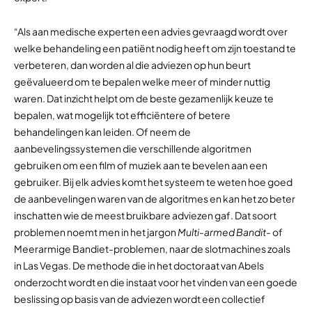
“Als aan medische experten een advies gevraagd wordt over
welke behandeling een patiënt nodig heeft om zijn toestand te
verbeteren, dan worden al die adviezen op hun beurt
geëvalueerd om te bepalen welke meer of minder nuttig
waren. Dat inzicht helpt om de beste gezamenlijk keuze te
bepalen, wat mogelijk tot efficiëntere of betere
behandelingen kan leiden. Of neem de
aanbevelingssystemen die verschillende algoritmen
gebruiken om een film of muziek aan te bevelen aan een
gebruiker. Bij elk advies komt het systeem te weten hoe goed
de aanbevelingen waren van de algoritmes en kan het zo beter
inschatten wie de meest bruikbare adviezen gaf. Dat soort
problemen noemt men in het jargon
Multi-armed Bandit-
of
Meerarmige Bandiet-problemen, naar de slotmachines zoals
in Las Vegas. De methode die in het doctoraat van Abels
onderzocht wordt en die instaat voor het vinden van een goede
beslissing op basis van de adviezen wordt een collectief