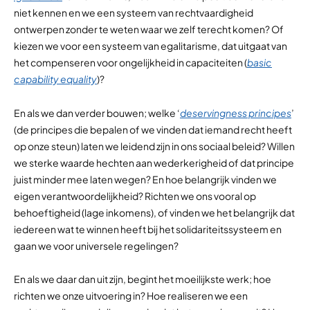
niet kennen en we een systeem van rechtvaardigheid
ontwerpen zonder te weten waar we zelf terecht komen? Of
kiezen we voor een systeem van egalitarisme, dat uitgaat van
het compenseren voor ongelijkheid in capaciteiten (
basic
capability equality
)?
En als we dan verder bouwen; welke ‘
deservingness principes
’
(de principes die bepalen of we vinden dat iemand recht heeft
op onze steun) laten we leidend zijn in ons sociaal beleid? Willen
we sterke waarde hechten aan wederkerigheid of dat principe
juist minder mee laten wegen? En hoe belangrijk vinden we
eigen verantwoordelijkheid? Richten we ons vooral op
behoeftigheid (lage inkomens), of vinden we het belangrijk dat
iedereen wat te winnen heeft bij het solidariteitssysteem en
gaan we voor universele regelingen?
En als we daar dan uit zijn, begint het moeilijkste werk; hoe
richten we onze uitvoering in? Hoe realiseren we een