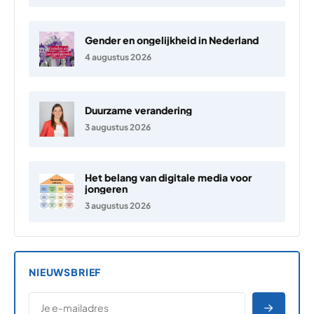
Gender en ongelijkheid in Nederland
4 augustus 2026
Duurzame verandering
3 augustus 2026
Het belang van digitale media voor
jongeren
3 augustus 2026
NIEUWSBRIEF
*
E-MAILADRES
*
"
" geeft vereiste velden aan
AANME