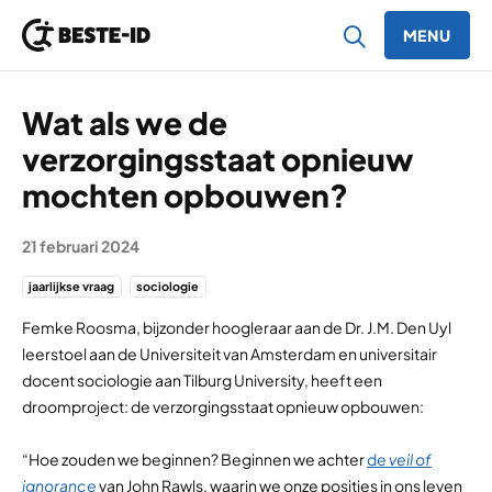
MENU
Ga naar inhoud
Wat als we de
verzorgingsstaat opnieuw
mochten opbouwen?
21 februari 2024
jaarlijkse vraag
sociologie
Femke Roosma, bijzonder hoogleraar aan de Dr. J.M. Den Uyl
leerstoel aan de Universiteit van Amsterdam en universitair
docent sociologie aan Tilburg University, heeft een
droomproject: de verzorgingsstaat opnieuw opbouwen:
“Hoe zouden we beginnen? Beginnen we achter
de
veil of
ignorance
van John Rawls, waarin we onze posities in ons leven