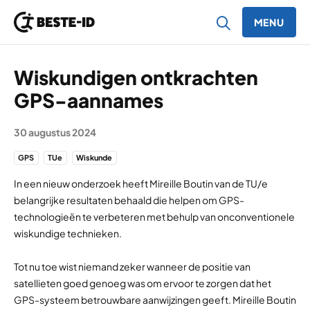
MENU
Ga naar inhoud
Wiskundigen ontkrachten
GPS-aannames
30 augustus 2024
GPS
TUe
Wiskunde
In een nieuw onderzoek heeft Mireille Boutin van de TU/e
belangrijke resultaten behaald die helpen om GPS-
technologieën te verbeteren met behulp van onconventionele
wiskundige technieken.
Tot nu toe wist niemand zeker wanneer de positie van
satellieten goed genoeg was om ervoor te zorgen dat het
GPS-systeem betrouwbare aanwijzingen geeft. Mireille Boutin