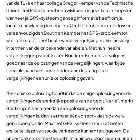
van de TU/e en haar collega Gregor Kemper van de Technische
Universiteit München hebben wiskunde ingezet om te bepalen
wanneer je GPS-systeem genoeg informatie heeft om je
locatie nauwkeurig te bepalen. Om het probleem op te lossen,
vereenvoudigden Boutin en Kemper het GPS-probleem tot
wat in de praktijk het beste werkt: vergelijkingen die lineair zijn
in termen van de onbekende variabelen. Met hun lineaire
vergelijkingen paraat, keken Boutin en Kemper vervolgens
goed naar de oplossingen van de vergelijkingen, waarbij ze
speciale aandacht besteedden aan de vraag of de
vergelijkingen een unieke oplossing gaven.
“Een unieke oplossing houdt in dat de enige oplossing voor de
vergelijkingen de werkelijke positie van de gebruiker is”, merkt
Boutin op. Als er meer dan één oplossing voor de
vergelijkingen is, dan is er maar één correct – dat is de ware
gebruikerspositie. Maar het GPS-systeem zou niet weten
welke te kiezen en zou de verkeerde kunnen teruggeven. De
onderzoekers ontdekten dat niet-unieke oplossingen kunnen