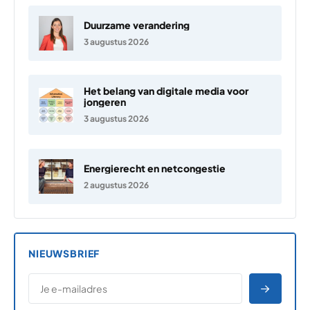
Duurzame verandering
3 augustus 2026
Het belang van digitale media voor
jongeren
3 augustus 2026
Energierecht en netcongestie
2 augustus 2026
NIEUWSBRIEF
*
E-MAILADRES
*
"
" geeft vereiste velden aan
AANME