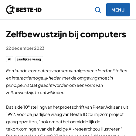
MENU
Ga naar inhoud
Zelfbewustzijn bij computers
22 december 2023
AI
jaarlijkse vraag
Een kudde computers voorzien van algemene leerfaciliteiten
en interactiemogelijkheden met de omgeving moet in
principe in staat geacht worden om een vorm van
zelfbewustzijn te ontwikkelen.
e
Dat is de 10
stelling van het proefschrift van Pieter Adriaans uit
1992. Voor de jaarlijkse vraag van Beste ID zou hij zo’n project
graag opzetten, “ook omdat het onmiddellijk de
tekortkomingen van de huidige AI-research zou illustreren”.