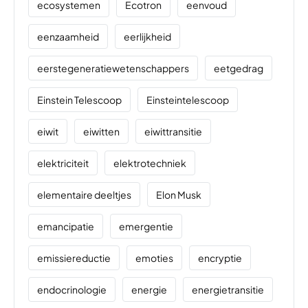
ecosystemen
Ecotron
eenvoud
eenzaamheid
eerlijkheid
eerstegeneratiewetenschappers
eetgedrag
Einstein Telescoop
Einsteintelescoop
eiwit
eiwitten
eiwittransitie
elektriciteit
elektrotechniek
elementaire deeltjes
Elon Musk
emancipatie
emergentie
emissiereductie
emoties
encryptie
endocrinologie
energie
energietransitie