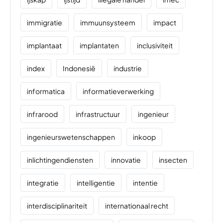
immigratie
immuunsysteem
impact
implantaat
implantaten
inclusiviteit
index
Indonesië
industrie
informatica
informatieverwerking
infrarood
infrastructuur
ingenieur
ingenieurswetenschappen
inkoop
inlichtingendiensten
innovatie
insecten
integratie
intelligentie
intentie
interdisciplinariteit
internationaal recht