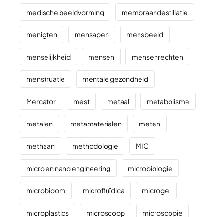
medische beeldvorming
membraandestillatie
menigten
mensapen
mensbeeld
menselijkheid
mensen
mensenrechten
menstruatie
mentale gezondheid
Mercator
mest
metaal
metabolisme
metalen
metamaterialen
meten
methaan
methodologie
MIC
micro en nano engineering
microbiologie
microbioom
microfluïdica
microgel
microplastics
microscoop
microscopie