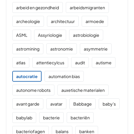
arbeid en gezondheid
arbeidsmigranten
archeologie
architectuur
armoede
ASML
Assyriologie
astrobiologie
astromining
astronomie
asymmetrie
atlas
attentiecylcus
audit
autisme
autocratie
automation bias
autonome robots
auxetische materialen
avant garde
avatar
Babbage
baby's
babylab
bacterie
bacteriën
bacteriofagen
balans
banken