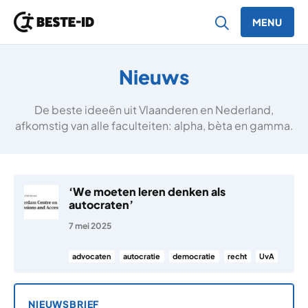
MENU
Ga naar inhoud
Nieuws
De beste ideeën uit Vlaanderen en Nederland,
afkomstig van alle faculteiten: alpha, bèta en gamma.
‘We moeten leren denken als
autocraten’
7 mei 2025
advocaten
autocratie
democratie
recht
UvA
NIEUWSBRIEF