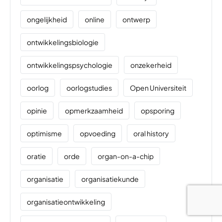
ongelijkheid
online
ontwerp
ontwikkelingsbiologie
ontwikkelingspsychologie
onzekerheid
oorlog
oorlogstudies
Open Universiteit
opinie
opmerkzaamheid
opsporing
optimisme
opvoeding
oral history
oratie
orde
organ-on-a-chip
organisatie
organisatiekunde
organisatieontwikkeling