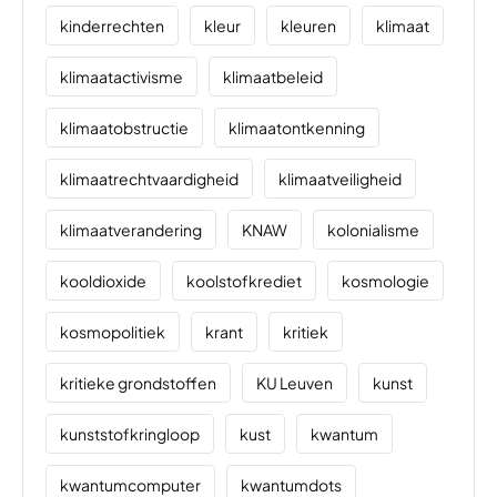
kinderrechten
kleur
kleuren
klimaat
klimaatactivisme
klimaatbeleid
klimaatobstructie
klimaatontkenning
klimaatrechtvaardigheid
klimaatveiligheid
klimaatverandering
KNAW
kolonialisme
kooldioxide
koolstofkrediet
kosmologie
kosmopolitiek
krant
kritiek
kritieke grondstoffen
KU Leuven
kunst
kunststofkringloop
kust
kwantum
kwantumcomputer
kwantumdots