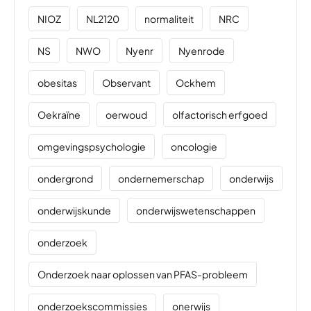
NIOZ
NL2120
normaliteit
NRC
NS
NWO
Nyenr
Nyenrode
obesitas
Observant
Ockhem
Oekraïne
oerwoud
olfactorisch erfgoed
omgevingspsychologie
oncologie
ondergrond
ondernemerschap
onderwijs
onderwijskunde
onderwijswetenschappen
onderzoek
Onderzoek naar oplossen van PFAS-probleem
onderzoekscommissies
onerwijs