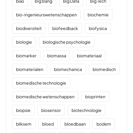
bias
Big Bang
Big Data
Big Tech
bio-ingenieurswetenschappen
biochemie
biodiversiteit
biofeedback
biofysica
biologie
biologische psychologie
biomarker
biomassa
biomateriaal
biomaterialen
biomechanica
biomedisch
biomedische technologie
biomedische wetenschappen
bioprinten
biopsie
biosensor
biotechnologie
bliksem
bloed
bloedbaan
bodem