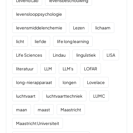
Levend Lab
levensbeschouwing
levenslooppsychologie
levensmiddelenchemie
Lezen
lichaam
licht
liefde
life long learning
Life Sciences
Lindau
linguïstiek
LISA
literatuur
LLM
LLM's
LOFAR
long-nierapparaat
longen
Lovelace
luchtvaart
luchtvaarttechniek
LUMC
maan
maast
Maastricht
Maastricht Universiteit