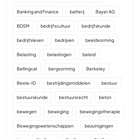
Banking and Finance
batterij
Bayer AG
BDSM
bedrijfscultuur
bedrijfskunde
bedrijfsleven
bedrijven
beeldvorming
Belasting
belastingen
beleid
Bellingcat
bergvorming
Berkeley
Beste-ID
bestrijdingsmiddelen
bestuur
bestuurskunde
bestuursrecht
beton
bewegen
beweging
bewegingstherapie
Bewegingswetenschappen
bezuinigingen