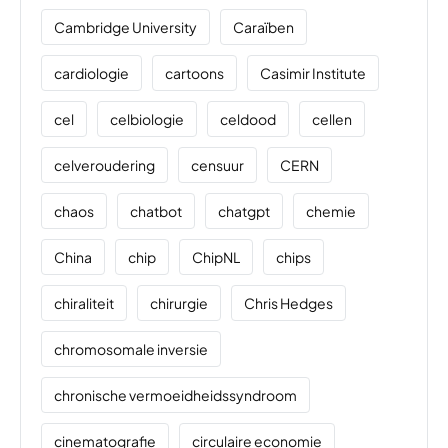
Cambridge University
Caraïben
cardiologie
cartoons
Casimir Institute
cel
celbiologie
celdood
cellen
celveroudering
censuur
CERN
chaos
chatbot
chatgpt
chemie
China
chip
ChipNL
chips
chiraliteit
chirurgie
Chris Hedges
chromosomale inversie
chronische vermoeidheidssyndroom
cinematografie
circulaire economie