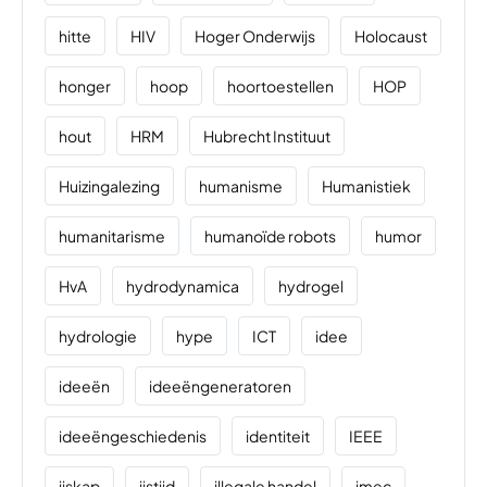
hitte
HIV
Hoger Onderwijs
Holocaust
honger
hoop
hoortoestellen
HOP
hout
HRM
Hubrecht Instituut
Huizingalezing
humanisme
Humanistiek
humanitarisme
humanoïde robots
humor
HvA
hydrodynamica
hydrogel
hydrologie
hype
ICT
idee
ideeën
ideeëngeneratoren
ideeëngeschiedenis
identiteit
IEEE
ijskap
ijstijd
illegale handel
imec