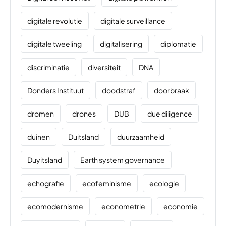
digitale revolutie
digitale surveillance
digitale tweeling
digitalisering
diplomatie
discriminatie
diversiteit
DNA
Donders Instituut
doodstraf
doorbraak
dromen
drones
DUB
due diligence
duinen
Duitsland
duurzaamheid
Duyitsland
Earth system governance
echografie
ecofeminisme
ecologie
ecomodernisme
econometrie
economie