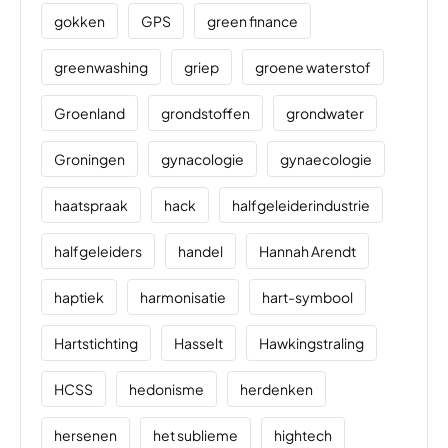
gokken
GPS
green finance
greenwashing
griep
groene waterstof
Groenland
grondstoffen
grondwater
Groningen
gynacologie
gynaecologie
haatspraak
hack
halfgeleiderindustrie
halfgeleiders
handel
Hannah Arendt
haptiek
harmonisatie
hart-symbool
Hartstichting
Hasselt
Hawkingstraling
HCSS
hedonisme
herdenken
hersenen
het sublieme
hightech