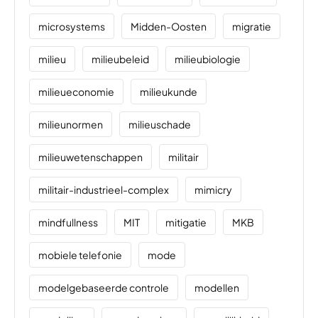
microsystems
Midden-Oosten
migratie
milieu
milieubeleid
milieubiologie
milieueconomie
milieukunde
milieunormen
milieuschade
milieuwetenschappen
militair
militair-industrieel-complex
mimicry
mindfullness
MIT
mitigatie
MKB
mobiele telefonie
mode
modelgebaseerde controle
modellen