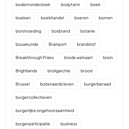
bodemonderzoek
bodyfarm
boek
boeken
boekhandel
boeren
bomen
borstvoeding
bosbrand
botanie
bouwkunde
Brainport
brandstof
Breakthrough Prizes
brede welvaart
brein
Brightlands
broligarchie
brood
Brussel
buitenaards leven
burgerberaad
burgercollectieven
burgerlijke ongehoorzaamheid
burgerparticipatie
business