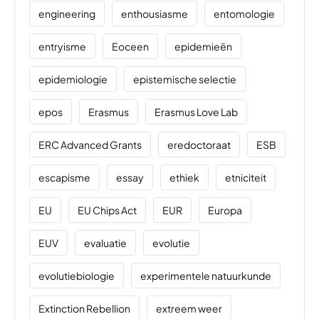
engineering
enthousiasme
entomologie
entryisme
Eoceen
epidemieën
epidemiologie
epistemische selectie
epos
Erasmus
Erasmus Love Lab
ERC Advanced Grants
eredoctoraat
ESB
escapisme
essay
ethiek
etniciteit
EU
EU Chips Act
EUR
Europa
EUV
evaluatie
evolutie
evolutiebiologie
experimentele natuurkunde
Extinction Rebellion
extreem weer