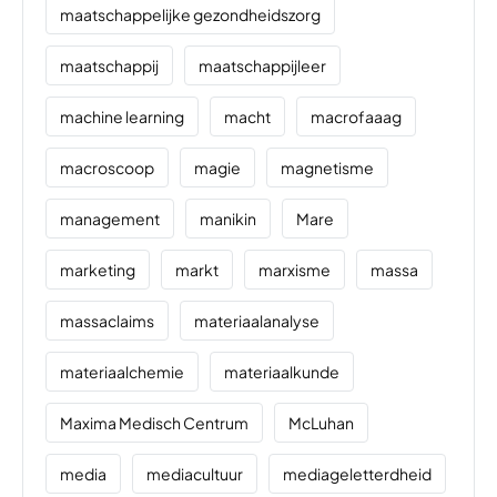
maatschappelijke gezondheidszorg
maatschappij
maatschappijleer
machine learning
macht
macrofaaag
macroscoop
magie
magnetisme
management
manikin
Mare
marketing
markt
marxisme
massa
massaclaims
materiaalanalyse
materiaalchemie
materiaalkunde
Maxima Medisch Centrum
McLuhan
media
mediacultuur
mediageletterdheid