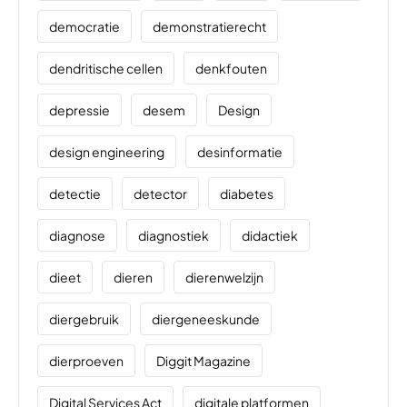
democratie
demonstratierecht
dendritische cellen
denkfouten
depressie
desem
Design
design engineering
desinformatie
detectie
detector
diabetes
diagnose
diagnostiek
didactiek
dieet
dieren
dierenwelzijn
diergebruik
diergeneeskunde
dierproeven
Diggit Magazine
Digital Services Act
digitale platformen