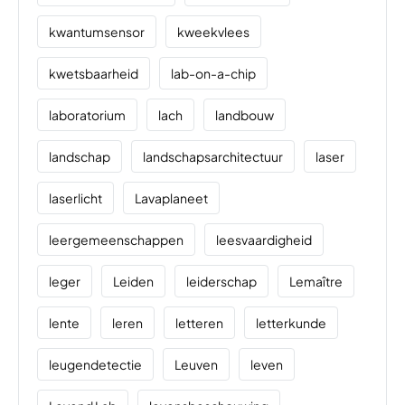
kwantumsensor
kweekvlees
kwetsbaarheid
lab-on-a-chip
laboratorium
lach
landbouw
landschap
landschapsarchitectuur
laser
laserlicht
Lavaplaneet
leergemeenschappen
leesvaardigheid
leger
Leiden
leiderschap
Lemaître
lente
leren
letteren
letterkunde
leugendetectie
Leuven
leven