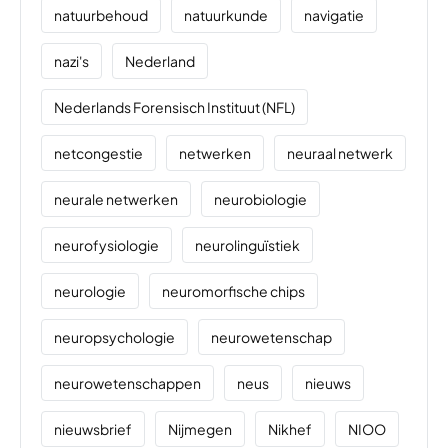
natuurbehoud
natuurkunde
navigatie
nazi's
Nederland
Nederlands Forensisch Instituut (NFL)
netcongestie
netwerken
neuraal netwerk
neurale netwerken
neurobiologie
neurofysiologie
neurolinguïstiek
neurologie
neuromorfische chips
neuropsychologie
neurowetenschap
neurowetenschappen
neus
nieuws
nieuwsbrief
Nijmegen
Nikhef
NIOO