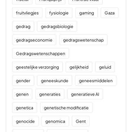
fruitvliegjes
fysiologie
gaming
Gaza
gedrag
gedragsbiologie
gedragseconomie
gedragswetenschap
Gedragswetenschappen
geestelijke verzorging
gelijkheid
geluid
gender
geneeskunde
geneesmiddelen
genen
generaties
generatieve AI
genetica
genetische modificatie
genocide
genomica
Gent