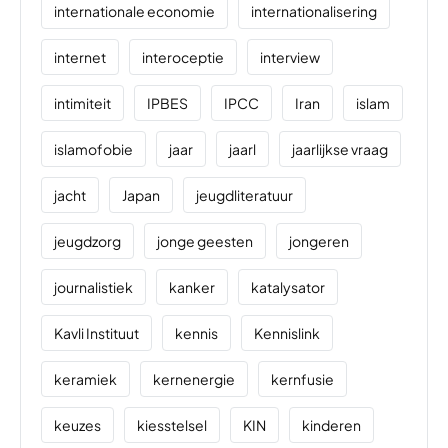
internationale economie
internationalisering
internet
interoceptie
interview
intimiteit
IPBES
IPCC
Iran
islam
islamofobie
jaar
jaarl
jaarlijkse vraag
jacht
Japan
jeugdliteratuur
jeugdzorg
jonge geesten
jongeren
journalistiek
kanker
katalysator
Kavli Instituut
kennis
Kennislink
keramiek
kernenergie
kernfusie
keuzes
kiesstelsel
KIN
kinderen