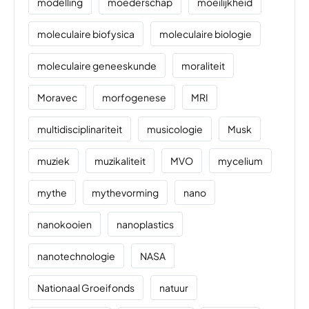
modelling
moederschap
moeilijkheid
moleculaire biofysica
moleculaire biologie
moleculaire geneeskunde
moraliteit
Moravec
morfogenese
MRI
multidisciplinariteit
musicologie
Musk
muziek
muzikaliteit
MVO
mycelium
mythe
mythevorming
nano
nanokooien
nanoplastics
nanotechnologie
NASA
Nationaal Groeifonds
natuur