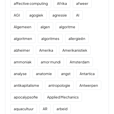
affective computing
Afrika
afweer
AGI
agogiek
agressie
AI
Algemeen
algen
algoritme
algoritmen
algoritmes
allergieën
alzheimer
Amerika
Amerikanistiek
ammoniak
amor mundi
Amsterdam
analyse
anatomie
angst
Antartica
antikapitalisme
antropologie
Antwerpen
apocalypsofie
Applied Mechanics
aquacultuur
AR
arbeid