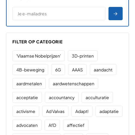
*
E-MAILADRES
*
"
" geeft vereiste velden aan
AANME
FILTER OP CATEGORIE
'Vlaamse Nobelprijzen'
3D-printen
4B-beweging
6G
AAAS
aandacht
aardmetalen
aardwetenschappen
acceptatie
accountancy
acculturatie
activisme
Ad Valvas
Adapt!
adaptatie
advocaten
AfD
affectief