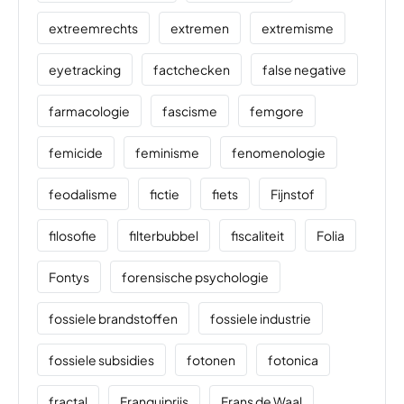
extreemrechts
extremen
extremisme
eyetracking
factchecken
false negative
farmacologie
fascisme
femgore
femicide
feminisme
fenomenologie
feodalisme
fictie
fiets
Fijnstof
filosofie
filterbubbel
fiscaliteit
Folia
Fontys
forensische psychologie
fossiele brandstoffen
fossiele industrie
fossiele subsidies
fotonen
fotonica
fractal
Franquiprijs
Frans de Waal