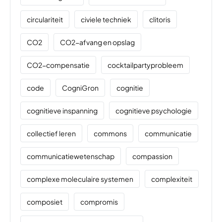
circulariteit
civiele techniek
clitoris
CO2
CO2-afvang en opslag
CO2-compensatie
cocktailpartyprobleem
code
CogniGron
cognitie
cognitieve inspanning
cognitieve psychologie
collectief leren
commons
communicatie
communicatiewetenschap
compassion
complexe moleculaire systemen
complexiteit
composiet
compromis