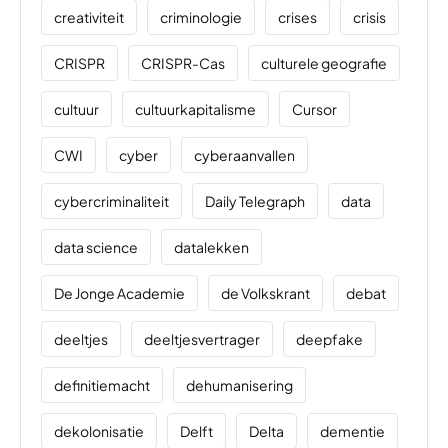
creativiteit
criminologie
crises
crisis
CRISPR
CRISPR-Cas
culturele geografie
cultuur
cultuurkapitalisme
Cursor
CWI
cyber
cyberaanvallen
cybercriminaliteit
Daily Telegraph
data
data science
datalekken
De Jonge Academie
de Volkskrant
debat
deeltjes
deeltjesvertrager
deepfake
definitiemacht
dehumanisering
dekolonisatie
Delft
Delta
dementie