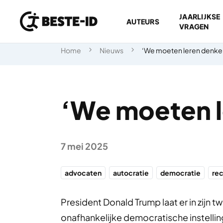
JAARLIJKSE
AUTEURS
VRAGEN
Ga naar inhoud
Home
Nieuws
‘We moeten leren denken
‘We moeten l
7 mei 2025
advocaten
autocratie
democratie
re
President Donald Trump laat er in zijn
onafhankelijke democratische instell