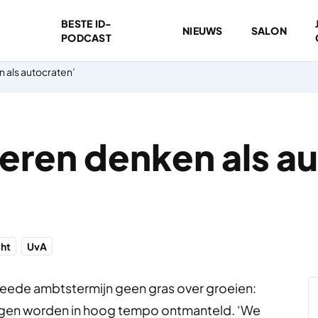
BESTE ID-
NIEUWS
SALON
PODCAST
 als autocraten’
eren denken als a
cht
UvA
 tweede ambtstermijn geen gras over groeien:
ingen worden in hoog tempo ontmanteld. ‘We