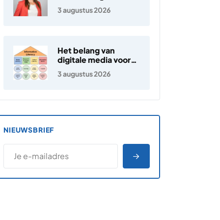
3 augustus 2026
Het belang van
digitale media voor
jongeren
3 augustus 2026
NIEUWSBRIEF
*
E-MAILADRES
*
"
" geeft vereiste velden aan
AANMELDEN