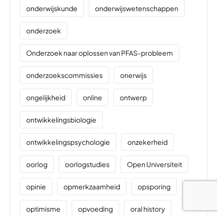
onderwijskunde
onderwijswetenschappen
onderzoek
Onderzoek naar oplossen van PFAS-probleem
onderzoekscommissies
onerwijs
ongelijkheid
online
ontwerp
ontwikkelingsbiologie
ontwikkelingspsychologie
onzekerheid
oorlog
oorlogstudies
Open Universiteit
opinie
opmerkzaamheid
opsporing
optimisme
opvoeding
oral history