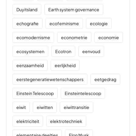
Duyitsland
Earth system governance
echografie
ecofeminisme
ecologie
ecomodernisme
econometrie
economie
ecosystemen
Ecotron
eenvoud
eenzaamheid
eerlijkheid
eerstegeneratiewetenschappers
eetgedrag
Einstein Telescoop
Einsteintelescoop
eiwit
eiwitten
eiwittransitie
elektriciteit
elektrotechniek
elementaire deeltjes
Elon Musk