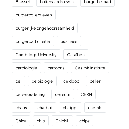
Brussel
buitenaards leven
burgerberaad
burgercollectieven
burgerlijke ongehoorzaamheid
burgerparticipatie
business
Cambridge University
Caraïben
cardiologie
cartoons
Casimir Institute
cel
celbiologie
celdood
cellen
celveroudering
censuur
CERN
chaos
chatbot
chatgpt
chemie
China
chip
ChipNL
chips