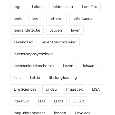
leger
Leiden
leiderschap
Lemaître
lente
leren
letteren
letterkunde
leugendetectie
Leuven
leven
Levend Lab
levensbeschouwing
levenslooppsychologie
levensmiddelenchemie
Lezen
lichaam
licht
liefde
life long learning
Life Sciences
Lindau
linguïstiek
LISA
literatuur
LLM
LLM's
LOFAR
long-nierapparaat
longen
Lovelace