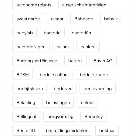
autonome robots
auxetische materialen
avant garde
avatar
Babbage
baby's
babylab
bacterie
bacteriën
bacteriofagen
balans
banken
Banking and Finance
batterij
Bayer AG
BDSM
bedrijfscultuur
bedrijfskunde
bedrijfsleven
bedrijven
beeldvorming
Belasting
belastingen
beleid
Bellingcat
bergvorming
Berkeley
Beste-ID
bestrijdingsmiddelen
bestuur