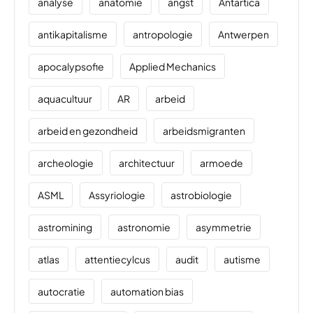
analyse
anatomie
angst
Antartica
antikapitalisme
antropologie
Antwerpen
apocalypsofie
Applied Mechanics
aquacultuur
AR
arbeid
arbeid en gezondheid
arbeidsmigranten
archeologie
architectuur
armoede
ASML
Assyriologie
astrobiologie
astromining
astronomie
asymmetrie
atlas
attentiecylcus
audit
autisme
autocratie
automation bias