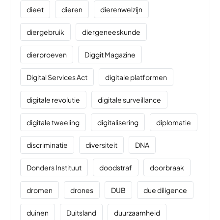
dieet
dieren
dierenwelzijn
diergebruik
diergeneeskunde
dierproeven
Diggit Magazine
Digital Services Act
digitale platformen
digitale revolutie
digitale surveillance
digitale tweeling
digitalisering
diplomatie
discriminatie
diversiteit
DNA
Donders Instituut
doodstraf
doorbraak
dromen
drones
DUB
due diligence
duinen
Duitsland
duurzaamheid