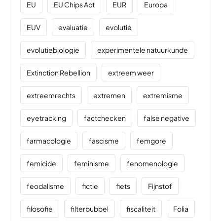
EU
EU Chips Act
EUR
Europa
EUV
evaluatie
evolutie
evolutiebiologie
experimentele natuurkunde
Extinction Rebellion
extreem weer
extreemrechts
extremen
extremisme
eyetracking
factchecken
false negative
farmacologie
fascisme
femgore
femicide
feminisme
fenomenologie
feodalisme
fictie
fiets
Fijnstof
filosofie
filterbubbel
fiscaliteit
Folia