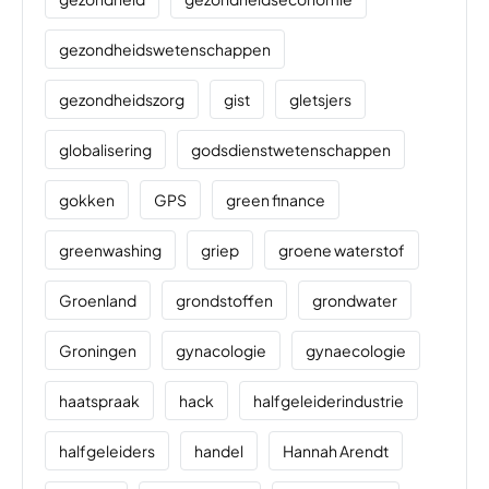
gezondheidswetenschappen
gezondheidszorg
gist
gletsjers
globalisering
godsdienstwetenschappen
gokken
GPS
green finance
greenwashing
griep
groene waterstof
Groenland
grondstoffen
grondwater
Groningen
gynacologie
gynaecologie
haatspraak
hack
halfgeleiderindustrie
halfgeleiders
handel
Hannah Arendt