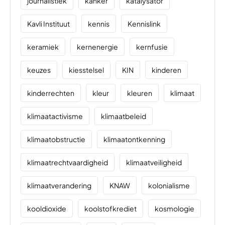
journalistiek
kanker
katalysator
Kavli Instituut
kennis
Kennislink
keramiek
kernenergie
kernfusie
keuzes
kiesstelsel
KIN
kinderen
kinderrechten
kleur
kleuren
klimaat
klimaatactivisme
klimaatbeleid
klimaatobstructie
klimaatontkenning
klimaatrechtvaardigheid
klimaatveiligheid
klimaatverandering
KNAW
kolonialisme
kooldioxide
koolstofkrediet
kosmologie