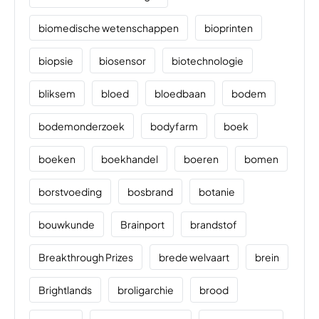
biomedische wetenschappen
bioprinten
biopsie
biosensor
biotechnologie
bliksem
bloed
bloedbaan
bodem
bodemonderzoek
bodyfarm
boek
boeken
boekhandel
boeren
bomen
borstvoeding
bosbrand
botanie
bouwkunde
Brainport
brandstof
Breakthrough Prizes
brede welvaart
brein
Brightlands
broligarchie
brood