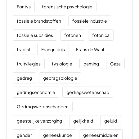
Fontys
forensische psychologie
fossiele brandstoffen
fossiele industrie
fossiele subsidies
fotonen
fotonica
fractal
Franquiprijs
Frans de Waal
fruitvliegjes
fysiologie
gaming
Gaza
gedrag
gedragsbiologie
gedragseconomie
gedragswetenschap
Gedragswetenschappen
geestelijke verzorging
gelijkheid
geluid
gender
geneeskunde
geneesmiddelen