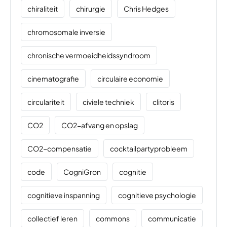
chiraliteit
chirurgie
Chris Hedges
chromosomale inversie
chronische vermoeidheidssyndroom
cinematografie
circulaire economie
circulariteit
civiele techniek
clitoris
CO2
CO2-afvang en opslag
CO2-compensatie
cocktailpartyprobleem
code
CogniGron
cognitie
cognitieve inspanning
cognitieve psychologie
collectief leren
commons
communicatie