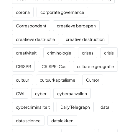
corona
corporate governance
Correspondent
creatieve beroepen
creatieve destructie
creative destruction
creativiteit
criminologie
crises
crisis
CRISPR
CRISPR-Cas
culturele geografie
cultuur
cultuurkapitalisme
Cursor
CWI
cyber
cyberaanvallen
cybercriminaliteit
Daily Telegraph
data
data science
datalekken