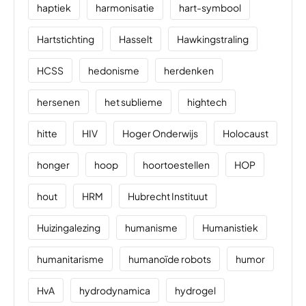
haptiek
harmonisatie
hart-symbool
Hartstichting
Hasselt
Hawkingstraling
HCSS
hedonisme
herdenken
hersenen
het sublieme
hightech
hitte
HIV
Hoger Onderwijs
Holocaust
honger
hoop
hoortoestellen
HOP
hout
HRM
Hubrecht Instituut
Huizingalezing
humanisme
Humanistiek
humanitarisme
humanoïde robots
humor
HvA
hydrodynamica
hydrogel