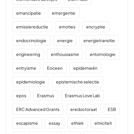
emancipatie
emergentie
emissiereductie
emoties
encryptie
endocrinologie
energie
energietransitie
engineering
enthousiasme
entomologie
entryisme
Eoceen
epidemieën
epidemiologie
epistemische selectie
epos
Erasmus
Erasmus Love Lab
ERC Advanced Grants
eredoctoraat
ESB
escapisme
essay
ethiek
etniciteit