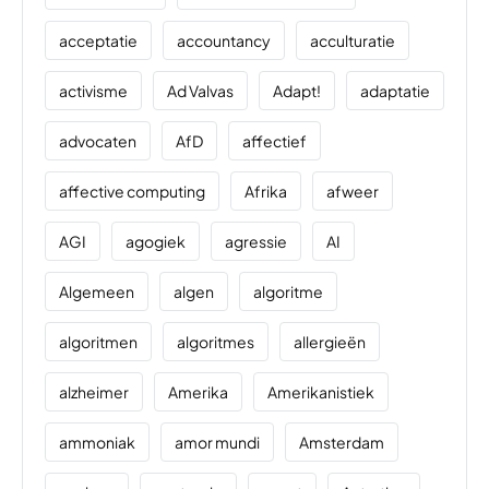
acceptatie
accountancy
acculturatie
activisme
Ad Valvas
Adapt!
adaptatie
advocaten
AfD
affectief
affective computing
Afrika
afweer
AGI
agogiek
agressie
AI
Algemeen
algen
algoritme
algoritmen
algoritmes
allergieën
alzheimer
Amerika
Amerikanistiek
ammoniak
amor mundi
Amsterdam