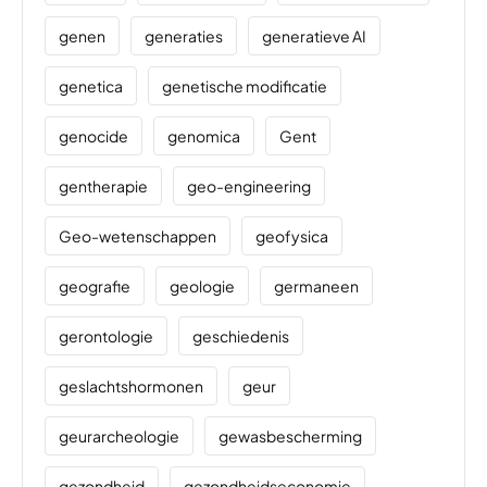
genen
generaties
generatieve AI
genetica
genetische modificatie
genocide
genomica
Gent
gentherapie
geo-engineering
Geo-wetenschappen
geofysica
geografie
geologie
germaneen
gerontologie
geschiedenis
geslachtshormonen
geur
geurarcheologie
gewasbescherming
gezondheid
gezondheidseconomie