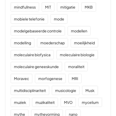
mindfullness
MIT
mitigatie
MKB
mobiele telefonie
mode
modelgebaseerde controle
modellen
modelling
moederschap
moeilijkheid
moleculaire biofysica
moleculaire biologie
moleculaire geneeskunde
moraliteit
Moravec
morfogenese
MRI
multidisciplinariteit
musicologie
Musk
muziek
muzikaliteit
MVO
mycelium
mythe
mythevorming
nano