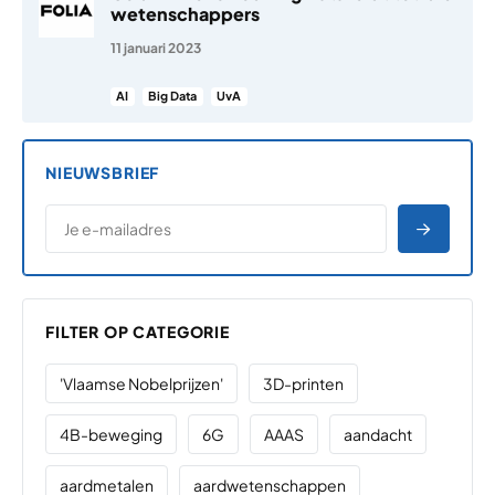
wetenschappers
11 januari 2023
AI
Big Data
UvA
NIEUWSBRIEF
*
E-MAILADRES
*
"
" geeft vereiste velden aan
AANME
FILTER OP CATEGORIE
'Vlaamse Nobelprijzen'
3D-printen
4B-beweging
6G
AAAS
aandacht
aardmetalen
aardwetenschappen