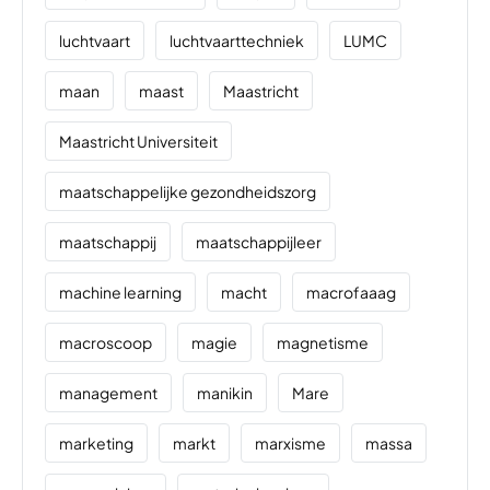
luchtvaart
luchtvaarttechniek
LUMC
maan
maast
Maastricht
Maastricht Universiteit
maatschappelijke gezondheidszorg
maatschappij
maatschappijleer
machine learning
macht
macrofaaag
macroscoop
magie
magnetisme
management
manikin
Mare
marketing
markt
marxisme
massa