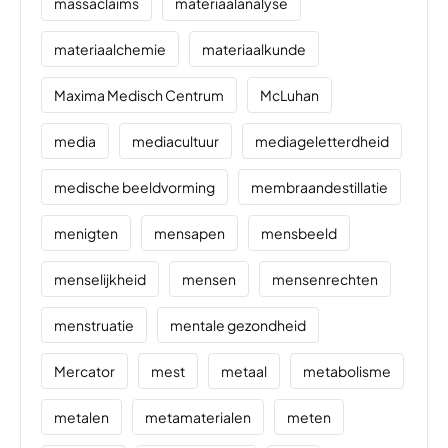
massaclaims
materiaalanalyse
materiaalchemie
materiaalkunde
Maxima Medisch Centrum
McLuhan
media
mediacultuur
mediageletterdheid
medische beeldvorming
membraandestillatie
menigten
mensapen
mensbeeld
menselijkheid
mensen
mensenrechten
menstruatie
mentale gezondheid
Mercator
mest
metaal
metabolisme
metalen
metamaterialen
meten