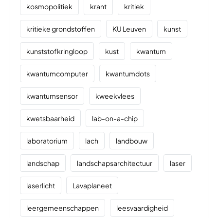
kosmopolitiek
krant
kritiek
kritieke grondstoffen
KU Leuven
kunst
kunststofkringloop
kust
kwantum
kwantumcomputer
kwantumdots
kwantumsensor
kweekvlees
kwetsbaarheid
lab-on-a-chip
laboratorium
lach
landbouw
landschap
landschapsarchitectuur
laser
laserlicht
Lavaplaneet
leergemeenschappen
leesvaardigheid