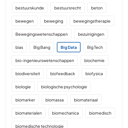
bestuurskunde
bestuursrecht
beton
bewegen
beweging
bewegingstherapie
Bewegingswetenschappen
bezuinigingen
bias
Big Bang
Big Data
Big Tech
bio-ingenieurswetenschappen
biochemie
biodiversiteit
biofeedback
biofysica
biologie
biologische psychologie
biomarker
biomassa
biomateriaal
biomaterialen
biomechanica
biomedisch
biomedische technologie