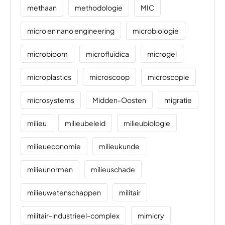
methaan
methodologie
MIC
micro en nano engineering
microbiologie
microbioom
microfluïdica
microgel
microplastics
microscoop
microscopie
microsystems
Midden-Oosten
migratie
milieu
milieubeleid
milieubiologie
milieueconomie
milieukunde
milieunormen
milieuschade
milieuwetenschappen
militair
militair-industrieel-complex
mimicry