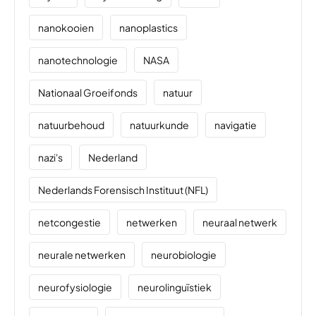
nanokooien
nanoplastics
nanotechnologie
NASA
Nationaal Groeifonds
natuur
natuurbehoud
natuurkunde
navigatie
nazi's
Nederland
Nederlands Forensisch Instituut (NFL)
netcongestie
netwerken
neuraal netwerk
neurale netwerken
neurobiologie
neurofysiologie
neurolinguïstiek