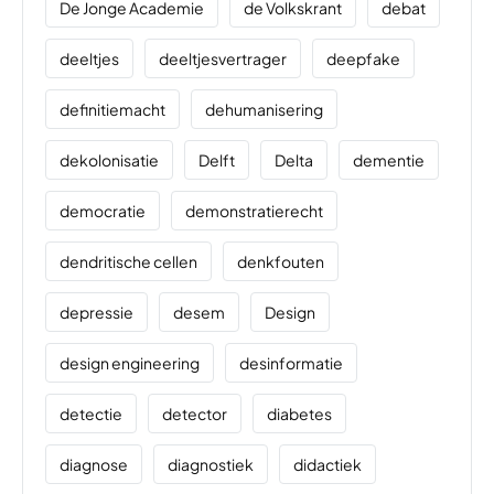
De Jonge Academie
de Volkskrant
debat
deeltjes
deeltjesvertrager
deepfake
definitiemacht
dehumanisering
dekolonisatie
Delft
Delta
dementie
democratie
demonstratierecht
dendritische cellen
denkfouten
depressie
desem
Design
design engineering
desinformatie
detectie
detector
diabetes
diagnose
diagnostiek
didactiek