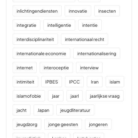
inlichtingendiensten
innovatie
insecten
integratie
intelligentie
intentie
interdisciplinariteit
internationaal recht
internationale economie
internationalisering
internet
interoceptie
interview
intimiteit
IPBES
IPCC
Iran
islam
islamofobie
jaar
jaarl
jaarlijkse vraag
jacht
Japan
jeugdliteratuur
jeugdzorg
jonge geesten
jongeren