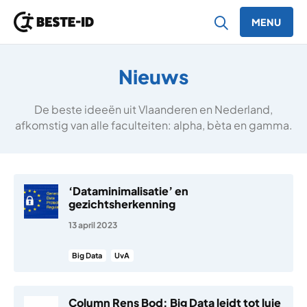
MENU
Ga naar inhoud
Nieuws
De beste ideeën uit Vlaanderen en Nederland,
afkomstig van alle faculteiten: alpha, bèta en gamma.
‘Dataminimalisatie’ en
gezichtsherkenning
13 april 2023
Big Data
UvA
Column Rens Bod: Big Data leidt tot luie