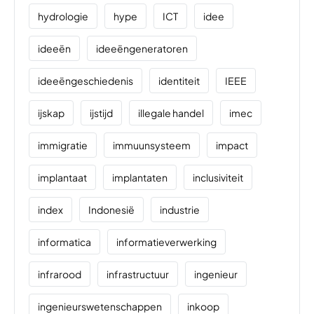
hydrologie
hype
ICT
idee
ideeën
ideeëngeneratoren
ideeëngeschiedenis
identiteit
IEEE
ijskap
ijstijd
illegale handel
imec
immigratie
immuunsysteem
impact
implantaat
implantaten
inclusiviteit
index
Indonesië
industrie
informatica
informatieverwerking
infrarood
infrastructuur
ingenieur
ingenieurswetenschappen
inkoop