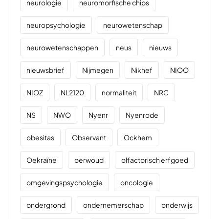
neurologie
neuromorfische chips
neuropsychologie
neurowetenschap
neurowetenschappen
neus
nieuws
nieuwsbrief
Nijmegen
Nikhef
NIOO
NIOZ
NL2120
normaliteit
NRC
NS
NWO
Nyenr
Nyenrode
obesitas
Observant
Ockhem
Oekraïne
oerwoud
olfactorisch erfgoed
omgevingspsychologie
oncologie
ondergrond
ondernemerschap
onderwijs