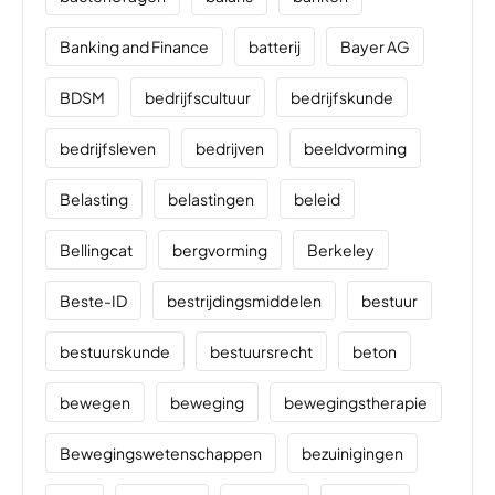
Banking and Finance
batterij
Bayer AG
BDSM
bedrijfscultuur
bedrijfskunde
bedrijfsleven
bedrijven
beeldvorming
Belasting
belastingen
beleid
Bellingcat
bergvorming
Berkeley
Beste-ID
bestrijdingsmiddelen
bestuur
bestuurskunde
bestuursrecht
beton
bewegen
beweging
bewegingstherapie
Bewegingswetenschappen
bezuinigingen