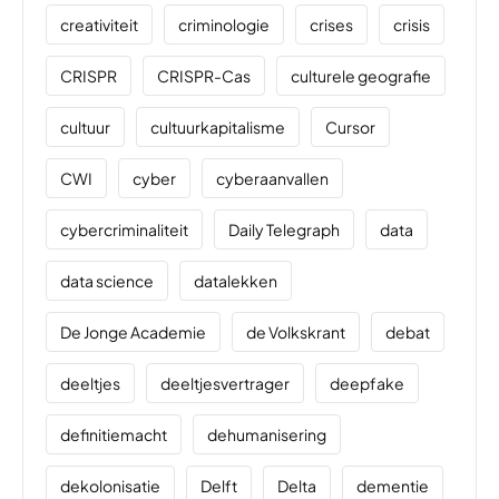
creativiteit
criminologie
crises
crisis
CRISPR
CRISPR-Cas
culturele geografie
cultuur
cultuurkapitalisme
Cursor
CWI
cyber
cyberaanvallen
cybercriminaliteit
Daily Telegraph
data
data science
datalekken
De Jonge Academie
de Volkskrant
debat
deeltjes
deeltjesvertrager
deepfake
definitiemacht
dehumanisering
dekolonisatie
Delft
Delta
dementie