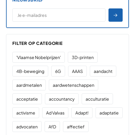
*
E-MAILADRES
*
"
" geeft vereiste velden aan
AANME
FILTER OP CATEGORIE
'Vlaamse Nobelprijzen'
3D-printen
4B-beweging
6G
AAAS
aandacht
aardmetalen
aardwetenschappen
acceptatie
accountancy
acculturatie
activisme
Ad Valvas
Adapt!
adaptatie
advocaten
AfD
affectief