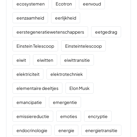
ecosystemen
Ecotron
eenvoud
eenzaamheid
eerlijkheid
eerstegeneratiewetenschappers
eetgedrag
Einstein Telescoop
Einsteintelescoop
eiwit
eiwitten
eiwittransitie
elektriciteit
elektrotechniek
elementaire deeltjes
Elon Musk
emancipatie
emergentie
emissiereductie
emoties
encryptie
endocrinologie
energie
energietransitie