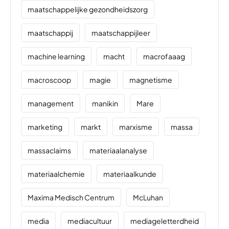
maatschappelijke gezondheidszorg
maatschappij
maatschappijleer
machine learning
macht
macrofaaag
macroscoop
magie
magnetisme
management
manikin
Mare
marketing
markt
marxisme
massa
massaclaims
materiaalanalyse
materiaalchemie
materiaalkunde
Maxima Medisch Centrum
McLuhan
media
mediacultuur
mediageletterdheid