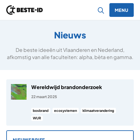
MENU
Ga naar inhoud
Nieuws
De beste ideeën uit Vlaanderen en Nederland,
afkomstig van alle faculteiten: alpha, bèta en gamma.
Wereldwijd brandonderzoek
22 maart 2025
bosbrand
ecosystemen
klimaatverandering
WUR
NIEUWSBRIEF