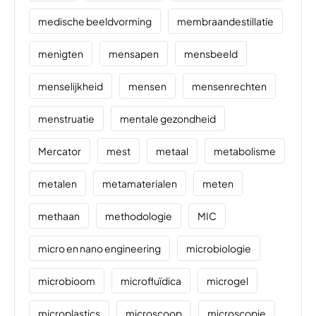
medische beeldvorming
membraandestillatie
menigten
mensapen
mensbeeld
menselijkheid
mensen
mensenrechten
menstruatie
mentale gezondheid
Mercator
mest
metaal
metabolisme
metalen
metamaterialen
meten
methaan
methodologie
MIC
micro en nano engineering
microbiologie
microbioom
microfluïdica
microgel
microplastics
microscoop
microscopie