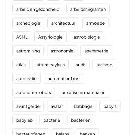
arbeid en gezondheid
arbeidsmigranten
archeologie
architectuur
armoede
ASML
Assyriologie
astrobiologie
astromining
astronomie
asymmetrie
atlas
attentiecylcus
audit
autisme
autocratie
automation bias
autonome robots
auxetische materialen
avant garde
avatar
Babbage
baby's
babylab
bacterie
bacteriën
bacteriofagen
balans
banken