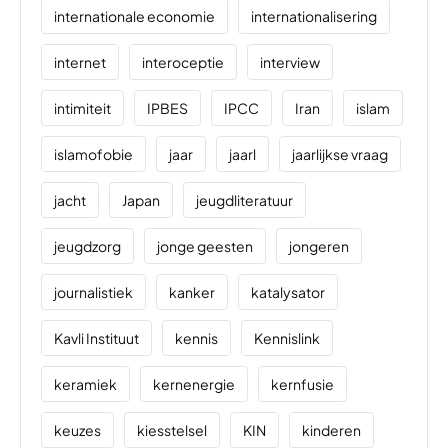
internationale economie
internationalisering
internet
interoceptie
interview
intimiteit
IPBES
IPCC
Iran
islam
islamofobie
jaar
jaarl
jaarlijkse vraag
jacht
Japan
jeugdliteratuur
jeugdzorg
jonge geesten
jongeren
journalistiek
kanker
katalysator
Kavli Instituut
kennis
Kennislink
keramiek
kernenergie
kernfusie
keuzes
kiesstelsel
KIN
kinderen