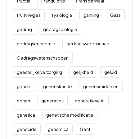
fractal
Franquiprijs
Frans de Waal
fruitvliegjes
fysiologie
gaming
Gaza
gedrag
gedragsbiologie
gedragseconomie
gedragswetenschap
Gedragswetenschappen
geestelijke verzorging
gelijkheid
geluid
gender
geneeskunde
geneesmiddelen
genen
generaties
generatieve AI
genetica
genetische modificatie
genocide
genomica
Gent