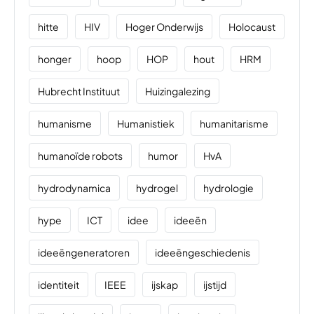
hitte
HIV
Hoger Onderwijs
Holocaust
honger
hoop
HOP
hout
HRM
Hubrecht Instituut
Huizingalezing
humanisme
Humanistiek
humanitarisme
humanoïde robots
humor
HvA
hydrodynamica
hydrogel
hydrologie
hype
ICT
idee
ideeën
ideeëngeneratoren
ideeëngeschiedenis
identiteit
IEEE
ijskap
ijstijd