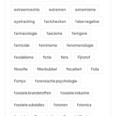
extreemrechts
extremen
extremisme
eyetracking
factchecken
false negative
farmacologie
fascisme
femgore
femicide
feminisme
fenomenologie
feodalisme
fictie
fiets
Fijnstof
filosofie
filterbubbel
fiscaliteit
Folia
Fontys
forensische psychologie
fossiele brandstoffen
fossiele industrie
fossiele subsidies
fotonen
fotonica