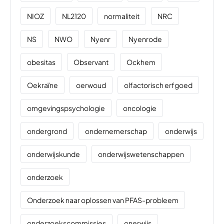
NIOZ
NL2120
normaliteit
NRC
NS
NWO
Nyenr
Nyenrode
obesitas
Observant
Ockhem
Oekraïne
oerwoud
olfactorisch erfgoed
omgevingspsychologie
oncologie
ondergrond
ondernemerschap
onderwijs
onderwijskunde
onderwijswetenschappen
onderzoek
Onderzoek naar oplossen van PFAS-probleem
onderzoekscommissies
onerwijs