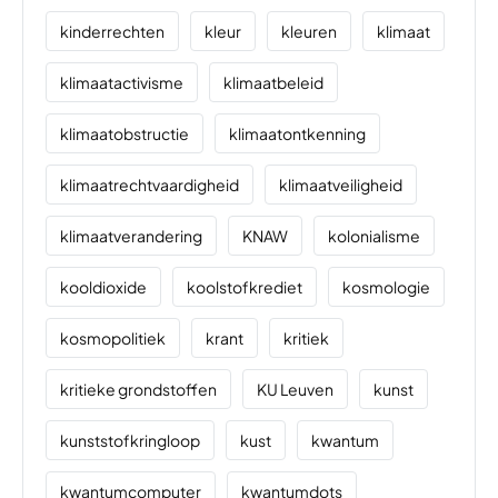
kinderrechten
kleur
kleuren
klimaat
klimaatactivisme
klimaatbeleid
klimaatobstructie
klimaatontkenning
klimaatrechtvaardigheid
klimaatveiligheid
klimaatverandering
KNAW
kolonialisme
kooldioxide
koolstofkrediet
kosmologie
kosmopolitiek
krant
kritiek
kritieke grondstoffen
KU Leuven
kunst
kunststofkringloop
kust
kwantum
kwantumcomputer
kwantumdots