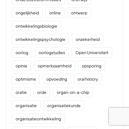
ongelijkheid
online
ontwerp
ontwikkelingsbiologie
ontwikkelingspsychologie
onzekerheid
oorlog
oorlogstudies
Open Universiteit
opinie
opmerkzaamheid
opsporing
optimisme
opvoeding
oral history
oratie
orde
organ-on-a-chip
organisatie
organisatiekunde
organisatieontwikkeling