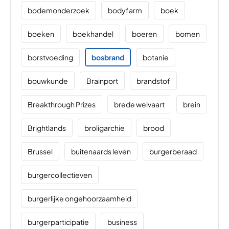
bodemonderzoek
bodyfarm
boek
boeken
boekhandel
boeren
bomen
borstvoeding
bosbrand
botanie
bouwkunde
Brainport
brandstof
Breakthrough Prizes
brede welvaart
brein
Brightlands
broligarchie
brood
Brussel
buitenaards leven
burgerberaad
burgercollectieven
burgerlijke ongehoorzaamheid
burgerparticipatie
business