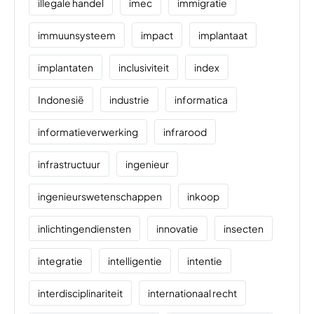
illegale handel
imec
immigratie
immuunsysteem
impact
implantaat
implantaten
inclusiviteit
index
Indonesië
industrie
informatica
informatieverwerking
infrarood
infrastructuur
ingenieur
ingenieurswetenschappen
inkoop
inlichtingendiensten
innovatie
insecten
integratie
intelligentie
intentie
interdisciplinariteit
internationaal recht