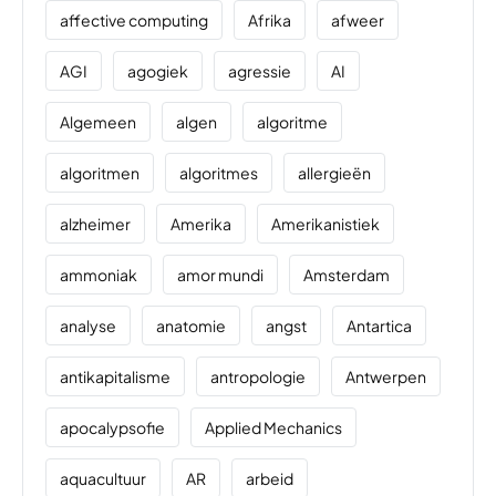
affective computing
Afrika
afweer
AGI
agogiek
agressie
AI
Algemeen
algen
algoritme
algoritmen
algoritmes
allergieën
alzheimer
Amerika
Amerikanistiek
ammoniak
amor mundi
Amsterdam
analyse
anatomie
angst
Antartica
antikapitalisme
antropologie
Antwerpen
apocalypsofie
Applied Mechanics
aquacultuur
AR
arbeid