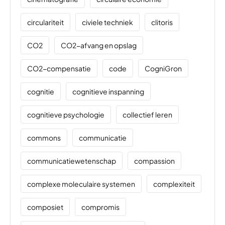
circulariteit
civiele techniek
clitoris
CO2
CO2-afvang en opslag
CO2-compensatie
code
CogniGron
cognitie
cognitieve inspanning
cognitieve psychologie
collectief leren
commons
communicatie
communicatiewetenschap
compassion
complexe moleculaire systemen
complexiteit
composiet
compromis