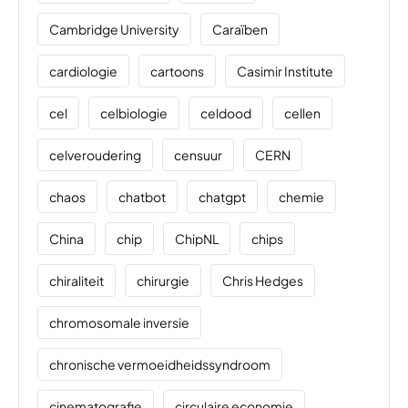
Cambridge University
Caraïben
cardiologie
cartoons
Casimir Institute
cel
celbiologie
celdood
cellen
celveroudering
censuur
CERN
chaos
chatbot
chatgpt
chemie
China
chip
ChipNL
chips
chiraliteit
chirurgie
Chris Hedges
chromosomale inversie
chronische vermoeidheidssyndroom
cinematografie
circulaire economie