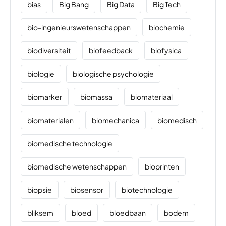
bias
Big Bang
Big Data
Big Tech
bio-ingenieurswetenschappen
biochemie
biodiversiteit
biofeedback
biofysica
biologie
biologische psychologie
biomarker
biomassa
biomateriaal
biomaterialen
biomechanica
biomedisch
biomedische technologie
biomedische wetenschappen
bioprinten
biopsie
biosensor
biotechnologie
bliksem
bloed
bloedbaan
bodem