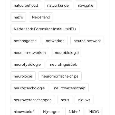
natuurbehoud
natuurkunde
navigatie
nazi's
Nederland
Nederlands Forensisch Instituut (NFL)
netcongestie
netwerken
neuraal netwerk
neurale netwerken
neurobiologie
neurofysiologie
neurolinguïstiek
neurologie
neuromorfische chips
neuropsychologie
neurowetenschap
neurowetenschappen
neus
nieuws
nieuwsbrief
Nijmegen
Nikhef
NIOO