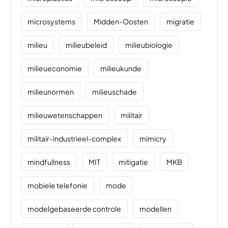
microsystems
Midden-Oosten
migratie
milieu
milieubeleid
milieubiologie
milieueconomie
milieukunde
milieunormen
milieuschade
milieuwetenschappen
militair
militair-industrieel-complex
mimicry
mindfullness
MIT
mitigatie
MKB
mobiele telefonie
mode
modelgebaseerde controle
modellen