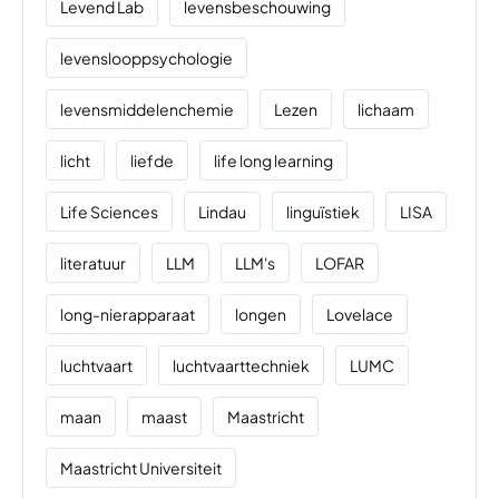
Levend Lab
levensbeschouwing
levenslooppsychologie
levensmiddelenchemie
Lezen
lichaam
licht
liefde
life long learning
Life Sciences
Lindau
linguïstiek
LISA
literatuur
LLM
LLM's
LOFAR
long-nierapparaat
longen
Lovelace
luchtvaart
luchtvaarttechniek
LUMC
maan
maast
Maastricht
Maastricht Universiteit