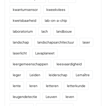
kwantumsensor
kweekvlees
kwetsbaarheid
lab-on-a-chip
laboratorium
lach
landbouw
landschap
landschapsarchitectuur
laser
laserlicht
Lavaplaneet
leergemeenschappen
leesvaardigheid
leger
Leiden
leiderschap
Lemaître
lente
leren
letteren
letterkunde
leugendetectie
Leuven
leven