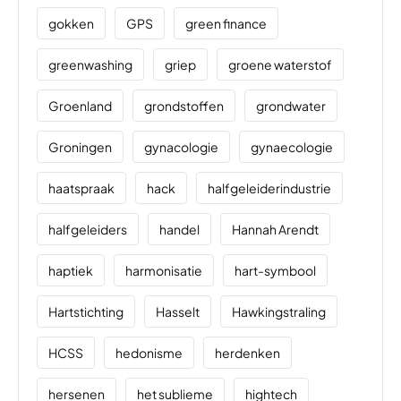
gokken
GPS
green finance
greenwashing
griep
groene waterstof
Groenland
grondstoffen
grondwater
Groningen
gynacologie
gynaecologie
haatspraak
hack
halfgeleiderindustrie
halfgeleiders
handel
Hannah Arendt
haptiek
harmonisatie
hart-symbool
Hartstichting
Hasselt
Hawkingstraling
HCSS
hedonisme
herdenken
hersenen
het sublieme
hightech