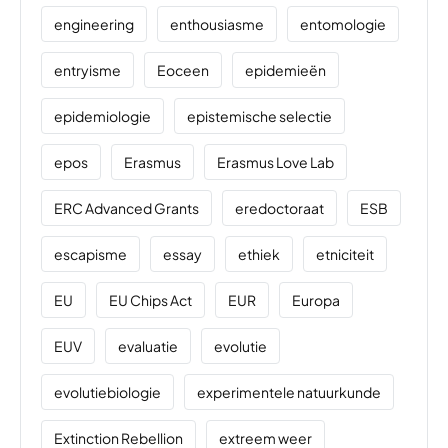
engineering
enthousiasme
entomologie
entryisme
Eoceen
epidemieën
epidemiologie
epistemische selectie
epos
Erasmus
Erasmus Love Lab
ERC Advanced Grants
eredoctoraat
ESB
escapisme
essay
ethiek
etniciteit
EU
EU Chips Act
EUR
Europa
EUV
evaluatie
evolutie
evolutiebiologie
experimentele natuurkunde
Extinction Rebellion
extreem weer