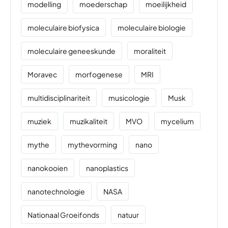
modelling
moederschap
moeilijkheid
moleculaire biofysica
moleculaire biologie
moleculaire geneeskunde
moraliteit
Moravec
morfogenese
MRI
multidisciplinariteit
musicologie
Musk
muziek
muzikaliteit
MVO
mycelium
mythe
mythevorming
nano
nanokooien
nanoplastics
nanotechnologie
NASA
Nationaal Groeifonds
natuur