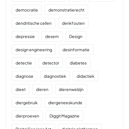
democratie
demonstratierecht
dendritische cellen
denkfouten
depressie
desem
Design
design engineering
desinformatie
detectie
detector
diabetes
diagnose
diagnostiek
didactiek
dieet
dieren
dierenwelzijn
diergebruik
diergeneeskunde
dierproeven
Diggit Magazine