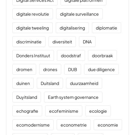
Digital Services Act
digitale platformen
digitale revolutie
digitale surveillance
digitale tweeling
digitalisering
diplomatie
discriminatie
diversiteit
DNA
Donders Instituut
doodstraf
doorbraak
dromen
drones
DUB
due diligence
duinen
Duitsland
duurzaamheid
Duyitsland
Earth system governance
echografie
ecofeminisme
ecologie
ecomodernisme
econometrie
economie