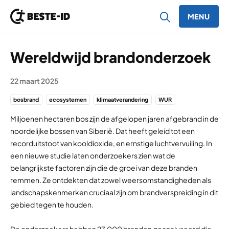
MENU
Ga naar inhoud
Wereldwijd brandonderzoek
22 maart 2025
bosbrand
ecosystemen
klimaatverandering
WUR
Miljoenen hectaren bos zijn de afgelopen jaren afgebrand in de
noordelijke bossen van Siberië. Dat heeft geleid tot een
recorduitstoot van kooldioxide, en ernstige luchtvervuiling. In
een nieuwe studie laten onderzoekers zien wat de
belangrijkste factoren zijn die de groei van deze branden
remmen. Ze ontdekten dat zowel weersomstandigheden als
landschapskenmerken cruciaal zijn om brandverspreiding in dit
gebied tegen te houden.