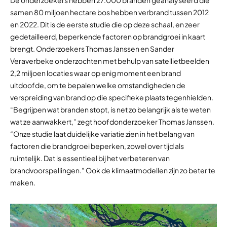
De onderzoekers hebben 27.000 branden geanalyseerd die
samen 80 miljoen hectare bos hebben verbrand tussen 2012
en 2022. Dit is de eerste studie die op deze schaal, en zeer
gedetailleerd, beperkende factoren op brandgroei in kaart
brengt. Onderzoekers Thomas Janssen en Sander
Veraverbeke onderzochten met behulp van satellietbeelden
2,2 miljoen locaties waar op enig moment een brand
uitdoofde, om te bepalen welke omstandigheden de
verspreiding van brand op die specifieke plaats tegenhielden.
“Begrijpen wat branden stopt, is net zo belangrijk als te weten
wat ze aanwakkert,” zegt hoofdonderzoeker Thomas Janssen.
“Onze studie laat duidelijke variatie zien in het belang van
factoren die brandgroei beperken, zowel over tijd als
ruimtelijk. Dat is essentieel bij het verbeteren van
brandvoorspellingen.” Ook de klimaatmodellen zijn zo beter te
maken.