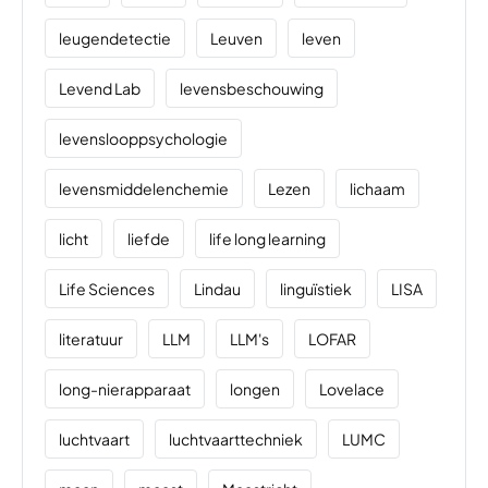
leugendetectie
Leuven
leven
Levend Lab
levensbeschouwing
levenslooppsychologie
levensmiddelenchemie
Lezen
lichaam
licht
liefde
life long learning
Life Sciences
Lindau
linguïstiek
LISA
literatuur
LLM
LLM's
LOFAR
long-nierapparaat
longen
Lovelace
luchtvaart
luchtvaarttechniek
LUMC