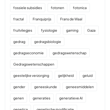
fossiele subsidies
fotonen
fotonica
fractal
Franquiprijs
Frans de Waal
fruitvliegjes
fysiologie
gaming
Gaza
gedrag
gedragsbiologie
gedragseconomie
gedragswetenschap
Gedragswetenschappen
geestelijke verzorging
gelijkheid
geluid
gender
geneeskunde
geneesmiddelen
genen
generaties
generatieve AI
genetica
genetische modificatie