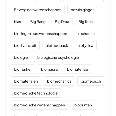
Bewegingswetenschappen
bezuinigingen
bias
Big Bang
Big Data
Big Tech
bio-ingenieurswetenschappen
biochemie
biodiversiteit
biofeedback
biofysica
biologie
biologische psychologie
biomarker
biomassa
biomateriaal
biomaterialen
biomechanica
biomedisch
biomedische technologie
biomedische wetenschappen
bioprinten