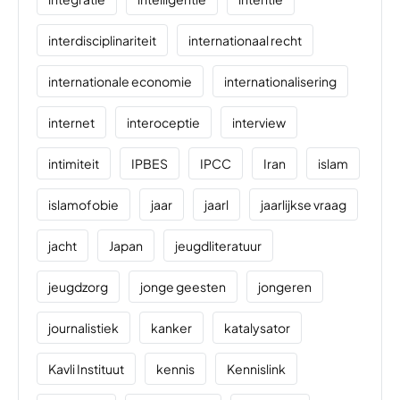
interdisciplinariteit
internationaal recht
internationale economie
internationalisering
internet
interoceptie
interview
intimiteit
IPBES
IPCC
Iran
islam
islamofobie
jaar
jaarl
jaarlijkse vraag
jacht
Japan
jeugdliteratuur
jeugdzorg
jonge geesten
jongeren
journalistiek
kanker
katalysator
Kavli Instituut
kennis
Kennislink