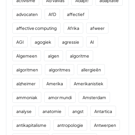
activisme
Ad Valvas
Adapt!
adaptatie
advocaten
AfD
affectief
affective computing
Afrika
afweer
AGI
agogiek
agressie
AI
Algemeen
algen
algoritme
algoritmen
algoritmes
allergieën
alzheimer
Amerika
Amerikanistiek
ammoniak
amor mundi
Amsterdam
analyse
anatomie
angst
Antartica
antikapitalisme
antropologie
Antwerpen