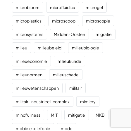
microbioom
microfluïdica
microgel
microplastics
microscoop
microscopie
microsystems
Midden-Oosten
migratie
milieu
milieubeleid
milieubiologie
milieueconomie
milieukunde
milieunormen
milieuschade
milieuwetenschappen
militair
militair-industrieel-complex
mimicry
mindfullness
MIT
mitigatie
MKB
mobiele telefonie
mode