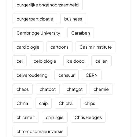
burgerlijke ongehoorzaamheid
burgerparticipatie
business
Cambridge University
Caraïben
cardiologie
cartoons
Casimir Institute
cel
celbiologie
celdood
cellen
celveroudering
censuur
CERN
chaos
chatbot
chatgpt
chemie
China
chip
ChipNL
chips
chiraliteit
chirurgie
Chris Hedges
chromosomale inversie