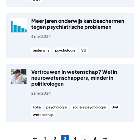
Meer jaren onderwijs kan beschermen
tegen psychiatrische problemen
6 mei 2024
onderwijs
psychologie
VU
Vertrouwen in wetenschap? Wel in
neurowetenschappers, minder in
politicologen
2 mei 2024
Folia
psychologie
sociale psychologie
UvA
wetenschap
Berichten paginering
Vorige pagina
Pagina
Pagina
Pagina
Pagina
Pagina
Volgende pagina
1
2
3
4
…
6