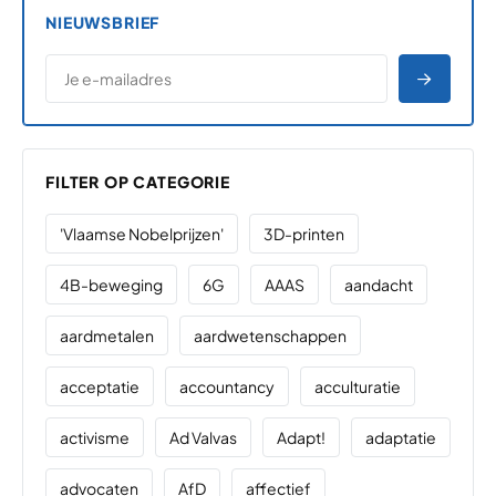
NIEUWSBRIEF
*
E-MAILADRES
*
"
" geeft vereiste velden aan
AANME
FILTER OP CATEGORIE
'Vlaamse Nobelprijzen'
3D-printen
4B-beweging
6G
AAAS
aandacht
aardmetalen
aardwetenschappen
acceptatie
accountancy
acculturatie
activisme
Ad Valvas
Adapt!
adaptatie
advocaten
AfD
affectief