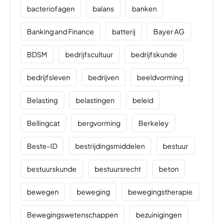
bacteriofagen
balans
banken
Banking and Finance
batterij
Bayer AG
BDSM
bedrijfscultuur
bedrijfskunde
bedrijfsleven
bedrijven
beeldvorming
Belasting
belastingen
beleid
Bellingcat
bergvorming
Berkeley
Beste-ID
bestrijdingsmiddelen
bestuur
bestuurskunde
bestuursrecht
beton
bewegen
beweging
bewegingstherapie
Bewegingswetenschappen
bezuinigingen