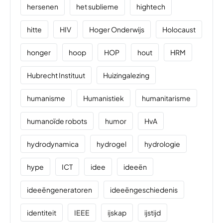
hersenen
het sublieme
hightech
hitte
HIV
Hoger Onderwijs
Holocaust
honger
hoop
HOP
hout
HRM
Hubrecht Instituut
Huizingalezing
humanisme
Humanistiek
humanitarisme
humanoïde robots
humor
HvA
hydrodynamica
hydrogel
hydrologie
hype
ICT
idee
ideeën
ideeëngeneratoren
ideeëngeschiedenis
identiteit
IEEE
ijskap
ijstijd