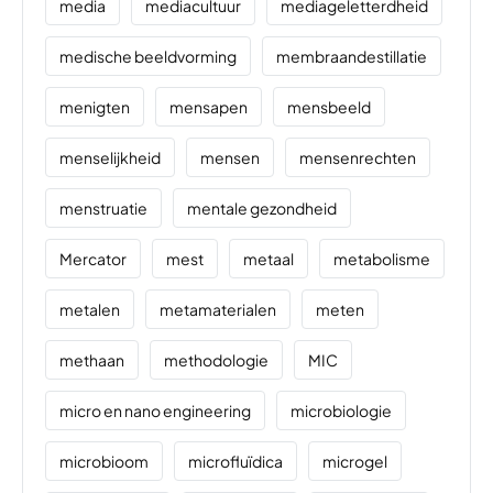
media
mediacultuur
mediageletterdheid
medische beeldvorming
membraandestillatie
menigten
mensapen
mensbeeld
menselijkheid
mensen
mensenrechten
menstruatie
mentale gezondheid
Mercator
mest
metaal
metabolisme
metalen
metamaterialen
meten
methaan
methodologie
MIC
micro en nano engineering
microbiologie
microbioom
microfluïdica
microgel