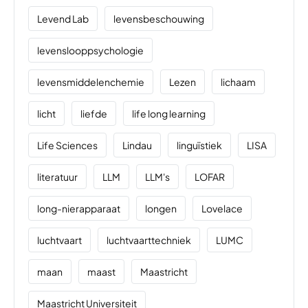
Levend Lab
levensbeschouwing
levenslooppsychologie
levensmiddelenchemie
Lezen
lichaam
licht
liefde
life long learning
Life Sciences
Lindau
linguïstiek
LISA
literatuur
LLM
LLM's
LOFAR
long-nierapparaat
longen
Lovelace
luchtvaart
luchtvaarttechniek
LUMC
maan
maast
Maastricht
Maastricht Universiteit