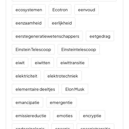
ecosystemen
Ecotron
eenvoud
eenzaamheid
eerlijkheid
eerstegeneratiewetenschappers
eetgedrag
Einstein Telescoop
Einsteintelescoop
eiwit
eiwitten
eiwittransitie
elektriciteit
elektrotechniek
elementaire deeltjes
Elon Musk
emancipatie
emergentie
emissiereductie
emoties
encryptie
endocrinologie
energie
energietransitie