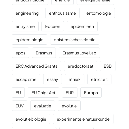
engineering
enthousiasme
entomologie
entryisme
Eoceen
epidemieën
epidemiologie
epistemische selectie
epos
Erasmus
Erasmus Love Lab
ERC Advanced Grants
eredoctoraat
ESB
escapisme
essay
ethiek
etniciteit
EU
EU Chips Act
EUR
Europa
EUV
evaluatie
evolutie
evolutiebiologie
experimentele natuurkunde