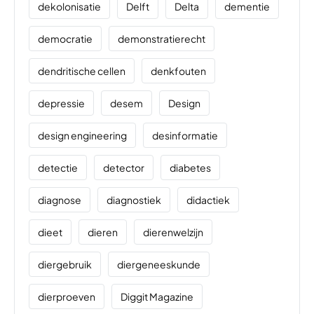
dekolonisatie
Delft
Delta
dementie
democratie
demonstratierecht
dendritische cellen
denkfouten
depressie
desem
Design
design engineering
desinformatie
detectie
detector
diabetes
diagnose
diagnostiek
didactiek
dieet
dieren
dierenwelzijn
diergebruik
diergeneeskunde
dierproeven
Diggit Magazine