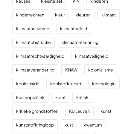
keuzes
kiesstelsel
KIN
kinderen
kinderrechten
kleur
kleuren
klimaat
klimaatactivisme
klimaatbeleid
klimaatobstructie
klimaatontkenning
klimaatrechtvaardigheid
klimaatveiligheid
klimaatverandering
KNAW
kolonialisme
kooldioxide
koolstofkrediet
kosmologie
kosmopolitiek
krant
kritiek
kritieke grondstoffen
KU Leuven
kunst
kunststofkringloop
kust
kwantum