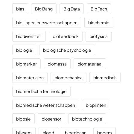
bias
Big Bang
Big Data
Big Tech
bio-ingenieurswetenschappen
biochemie
biodiversiteit
biofeedback
biofysica
biologie
biologische psychologie
biomarker
biomassa
biomateriaal
biomaterialen
biomechanica
biomedisch
biomedische technologie
biomedische wetenschappen
bioprinten
biopsie
biosensor
biotechnologie
bliksem
bloed
bloedbaan
bodem