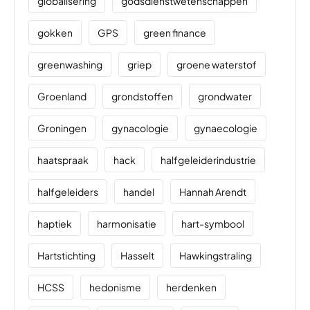
globalisering
godsdienstwetenschappen
gokken
GPS
green finance
greenwashing
griep
groene waterstof
Groenland
grondstoffen
grondwater
Groningen
gynacologie
gynaecologie
haatspraak
hack
halfgeleiderindustrie
halfgeleiders
handel
Hannah Arendt
haptiek
harmonisatie
hart-symbool
Hartstichting
Hasselt
Hawkingstraling
HCSS
hedonisme
herdenken