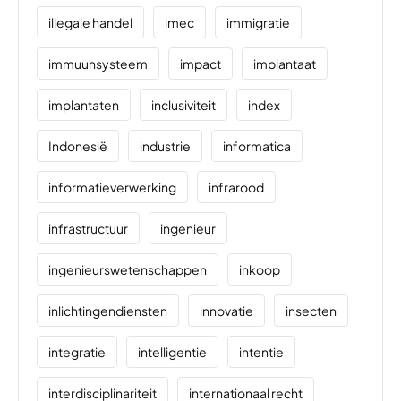
illegale handel
imec
immigratie
immuunsysteem
impact
implantaat
implantaten
inclusiviteit
index
Indonesië
industrie
informatica
informatieverwerking
infrarood
infrastructuur
ingenieur
ingenieurswetenschappen
inkoop
inlichtingendiensten
innovatie
insecten
integratie
intelligentie
intentie
interdisciplinariteit
internationaal recht