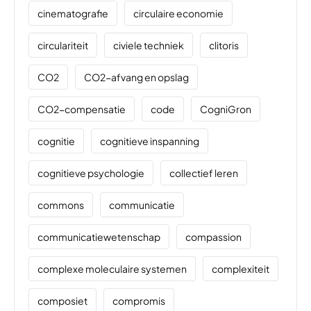
cinematografie
circulaire economie
circulariteit
civiele techniek
clitoris
CO2
CO2-afvang en opslag
CO2-compensatie
code
CogniGron
cognitie
cognitieve inspanning
cognitieve psychologie
collectief leren
commons
communicatie
communicatiewetenschap
compassion
complexe moleculaire systemen
complexiteit
composiet
compromis