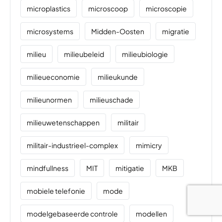
microplastics
microscoop
microscopie
microsystems
Midden-Oosten
migratie
milieu
milieubeleid
milieubiologie
milieueconomie
milieukunde
milieunormen
milieuschade
milieuwetenschappen
militair
militair-industrieel-complex
mimicry
mindfullness
MIT
mitigatie
MKB
mobiele telefonie
mode
modelgebaseerde controle
modellen