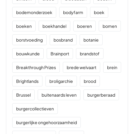
bodemonderzoek
bodyfarm
boek
boeken
boekhandel
boeren
bomen
borstvoeding
bosbrand
botanie
bouwkunde
Brainport
brandstof
Breakthrough Prizes
brede welvaart
brein
Brightlands
broligarchie
brood
Brussel
buitenaards leven
burgerberaad
burgercollectieven
burgerlijke ongehoorzaamheid