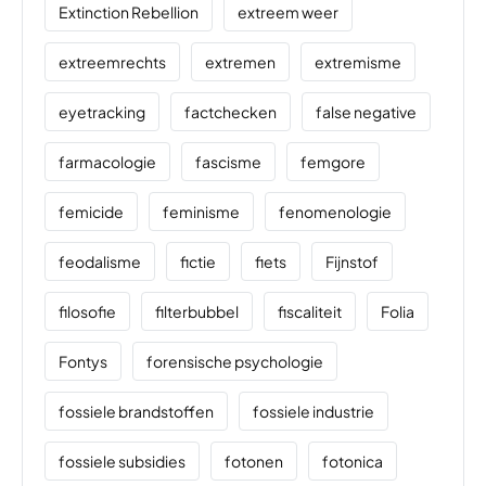
Extinction Rebellion
extreem weer
extreemrechts
extremen
extremisme
eyetracking
factchecken
false negative
farmacologie
fascisme
femgore
femicide
feminisme
fenomenologie
feodalisme
fictie
fiets
Fijnstof
filosofie
filterbubbel
fiscaliteit
Folia
Fontys
forensische psychologie
fossiele brandstoffen
fossiele industrie
fossiele subsidies
fotonen
fotonica