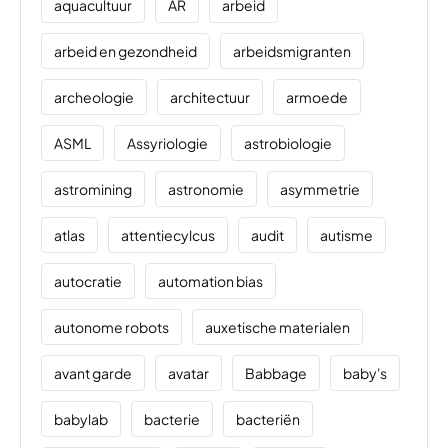
aquacultuur
AR
arbeid
arbeid en gezondheid
arbeidsmigranten
archeologie
architectuur
armoede
ASML
Assyriologie
astrobiologie
astromining
astronomie
asymmetrie
atlas
attentiecylcus
audit
autisme
autocratie
automation bias
autonome robots
auxetische materialen
avant garde
avatar
Babbage
baby's
babylab
bacterie
bacteriën