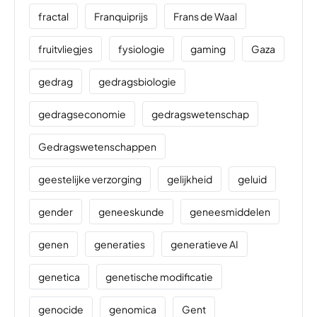
fractal
Franquiprijs
Frans de Waal
fruitvliegjes
fysiologie
gaming
Gaza
gedrag
gedragsbiologie
gedragseconomie
gedragswetenschap
Gedragswetenschappen
geestelijke verzorging
gelijkheid
geluid
gender
geneeskunde
geneesmiddelen
genen
generaties
generatieve AI
genetica
genetische modificatie
genocide
genomica
Gent