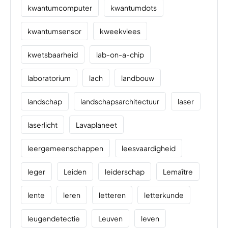
kwantumcomputer
kwantumdots
kwantumsensor
kweekvlees
kwetsbaarheid
lab-on-a-chip
laboratorium
lach
landbouw
landschap
landschapsarchitectuur
laser
laserlicht
Lavaplaneet
leergemeenschappen
leesvaardigheid
leger
Leiden
leiderschap
Lemaître
lente
leren
letteren
letterkunde
leugendetectie
Leuven
leven