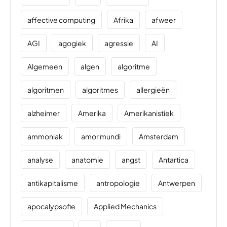
affective computing
Afrika
afweer
AGI
agogiek
agressie
AI
Algemeen
algen
algoritme
algoritmen
algoritmes
allergieën
alzheimer
Amerika
Amerikanistiek
ammoniak
amor mundi
Amsterdam
analyse
anatomie
angst
Antartica
antikapitalisme
antropologie
Antwerpen
apocalypsofie
Applied Mechanics