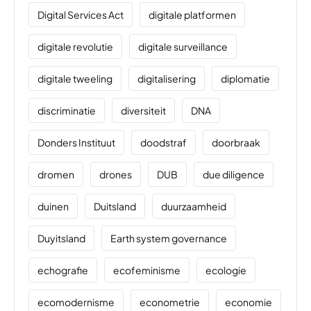
Digital Services Act
digitale platformen
digitale revolutie
digitale surveillance
digitale tweeling
digitalisering
diplomatie
discriminatie
diversiteit
DNA
Donders Instituut
doodstraf
doorbraak
dromen
drones
DUB
due diligence
duinen
Duitsland
duurzaamheid
Duyitsland
Earth system governance
echografie
ecofeminisme
ecologie
ecomodernisme
econometrie
economie