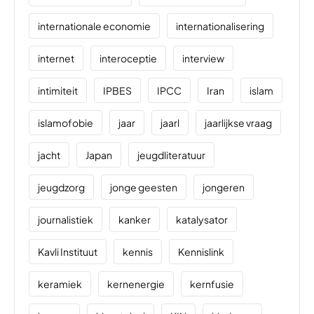
internationale economie
internationalisering
internet
interoceptie
interview
intimiteit
IPBES
IPCC
Iran
islam
islamofobie
jaar
jaarl
jaarlijkse vraag
jacht
Japan
jeugdliteratuur
jeugdzorg
jonge geesten
jongeren
journalistiek
kanker
katalysator
Kavli Instituut
kennis
Kennislink
keramiek
kernenergie
kernfusie