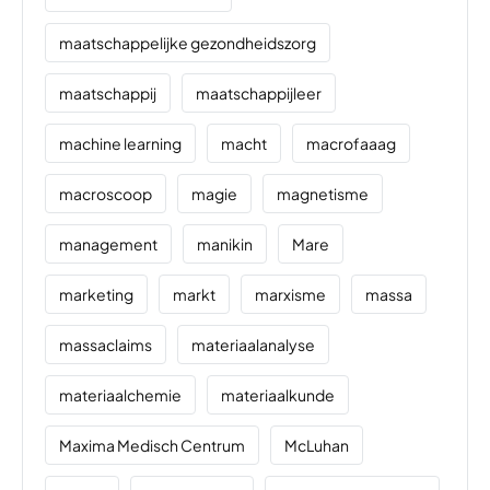
maatschappelijke gezondheidszorg
maatschappij
maatschappijleer
machine learning
macht
macrofaaag
macroscoop
magie
magnetisme
management
manikin
Mare
marketing
markt
marxisme
massa
massaclaims
materiaalanalyse
materiaalchemie
materiaalkunde
Maxima Medisch Centrum
McLuhan