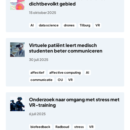
dichtbevolkt gebied
15 oktober 2025
AI
data science
drones
Tilburg
VR
Virtuele patiënt leert medisch
studenten beter communiceren
30 juli 2025
affectief
affective computing
AI
communicatie
OU
VR
Onderzoek naar omgang met stress met
VR-training
6 juli 2025
biofeedback
Radboud
stress
VR