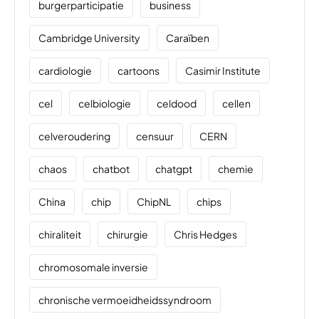
burgerparticipatie
business
Cambridge University
Caraïben
cardiologie
cartoons
Casimir Institute
cel
celbiologie
celdood
cellen
celveroudering
censuur
CERN
chaos
chatbot
chatgpt
chemie
China
chip
ChipNL
chips
chiraliteit
chirurgie
Chris Hedges
chromosomale inversie
chronische vermoeidheidssyndroom