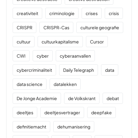
creativiteit
criminologie
crises
crisis
CRISPR
CRISPR-Cas
culturele geografie
cultuur
cultuurkapitalisme
Cursor
CWI
cyber
cyberaanvallen
cybercriminaliteit
Daily Telegraph
data
data science
datalekken
De Jonge Academie
de Volkskrant
debat
deeltjes
deeltjesvertrager
deepfake
definitiemacht
dehumanisering