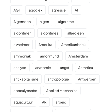
AGI
agogiek
agressie
AI
Algemeen
algen
algoritme
algoritmen
algoritmes
allergieën
alzheimer
Amerika
Amerikanistiek
ammoniak
amor mundi
Amsterdam
analyse
anatomie
angst
Antartica
antikapitalisme
antropologie
Antwerpen
apocalypsofie
Applied Mechanics
aquacultuur
AR
arbeid