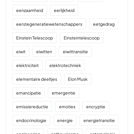
eenzaamheid
eerlijkheid
eerstegeneratiewetenschappers
eetgedrag
Einstein Telescoop
Einsteintelescoop
eiwit
eiwitten
eiwittransitie
elektriciteit
elektrotechniek
elementaire deeltjes
Elon Musk
emancipatie
emergentie
emissiereductie
emoties
encryptie
endocrinologie
energie
energietransitie
engineering
enthousiasme
entomologie