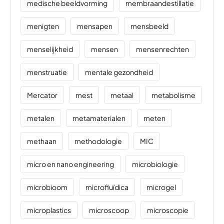
medische beeldvorming
membraandestillatie
menigten
mensapen
mensbeeld
menselijkheid
mensen
mensenrechten
menstruatie
mentale gezondheid
Mercator
mest
metaal
metabolisme
metalen
metamaterialen
meten
methaan
methodologie
MIC
micro en nano engineering
microbiologie
microbioom
microfluïdica
microgel
microplastics
microscoop
microscopie