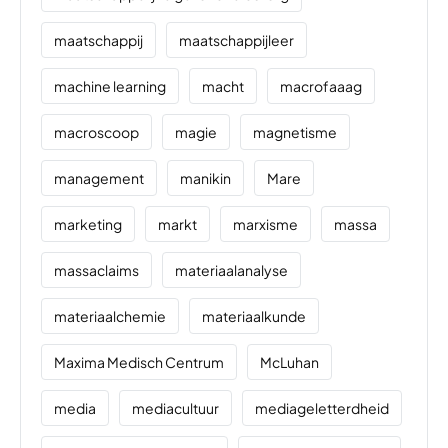
maatschappij
maatschappijleer
machine learning
macht
macrofaaag
macroscoop
magie
magnetisme
management
manikin
Mare
marketing
markt
marxisme
massa
massaclaims
materiaalanalyse
materiaalchemie
materiaalkunde
Maxima Medisch Centrum
McLuhan
media
mediacultuur
mediageletterdheid