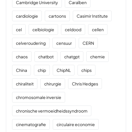
Cambridge University
Caraïben
cardiologie
cartoons
Casimir Institute
cel
celbiologie
celdood
cellen
celveroudering
censuur
CERN
chaos
chatbot
chatgpt
chemie
China
chip
ChipNL
chips
chiraliteit
chirurgie
Chris Hedges
chromosomale inversie
chronische vermoeidheidssyndroom
cinematografie
circulaire economie