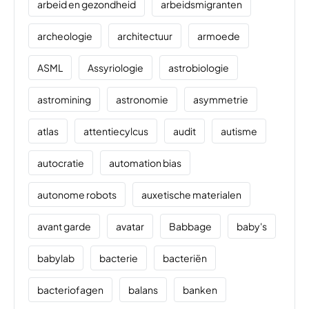
arbeid en gezondheid
arbeidsmigranten
archeologie
architectuur
armoede
ASML
Assyriologie
astrobiologie
astromining
astronomie
asymmetrie
atlas
attentiecylcus
audit
autisme
autocratie
automation bias
autonome robots
auxetische materialen
avant garde
avatar
Babbage
baby's
babylab
bacterie
bacteriën
bacteriofagen
balans
banken