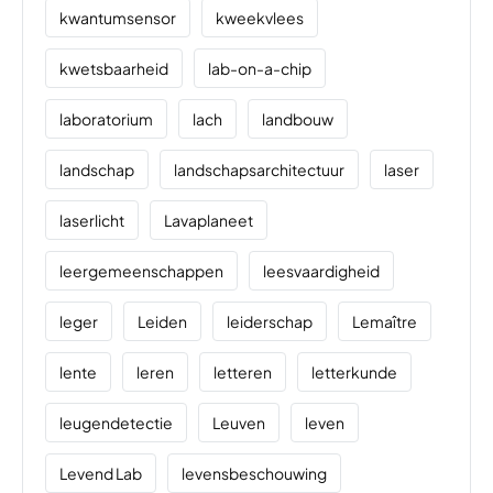
kwantumsensor
kweekvlees
kwetsbaarheid
lab-on-a-chip
laboratorium
lach
landbouw
landschap
landschapsarchitectuur
laser
laserlicht
Lavaplaneet
leergemeenschappen
leesvaardigheid
leger
Leiden
leiderschap
Lemaître
lente
leren
letteren
letterkunde
leugendetectie
Leuven
leven
Levend Lab
levensbeschouwing