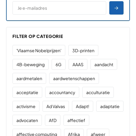
*
E-MAILADRES
*
"
" geeft vereiste velden aan
AANME
FILTER OP CATEGORIE
'Vlaamse Nobelprijzen'
3D-printen
4B-beweging
6G
AAAS
aandacht
aardmetalen
aardwetenschappen
acceptatie
accountancy
acculturatie
activisme
Ad Valvas
Adapt!
adaptatie
advocaten
AfD
affectief
affective computing
Afrika
afweer