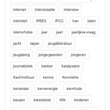
internet
interoceptie
interview
intimiteit
IPBES
IPCC
Iran
islam
islamofobie
jaar
jaarl
jaarlijkse vraag
jacht
Japan
jeugdliteratuur
jeugdzorg
jonge geesten
jongeren
journalistiek
kanker
katalysator
Kavli Instituut
kennis
Kennislink
keramiek
kernenergie
kernfusie
keuzes
kiesstelsel
KIN
kinderen