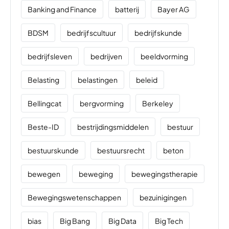
Banking and Finance
batterij
Bayer AG
BDSM
bedrijfscultuur
bedrijfskunde
bedrijfsleven
bedrijven
beeldvorming
Belasting
belastingen
beleid
Bellingcat
bergvorming
Berkeley
Beste-ID
bestrijdingsmiddelen
bestuur
bestuurskunde
bestuursrecht
beton
bewegen
beweging
bewegingstherapie
Bewegingswetenschappen
bezuinigingen
bias
Big Bang
Big Data
Big Tech