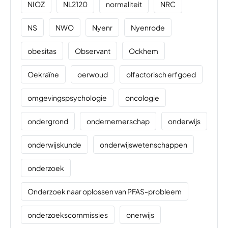
NIOZ
NL2120
normaliteit
NRC
NS
NWO
Nyenr
Nyenrode
obesitas
Observant
Ockhem
Oekraïne
oerwoud
olfactorisch erfgoed
omgevingspsychologie
oncologie
ondergrond
ondernemerschap
onderwijs
onderwijskunde
onderwijswetenschappen
onderzoek
Onderzoek naar oplossen van PFAS-probleem
onderzoekscommissies
onerwijs