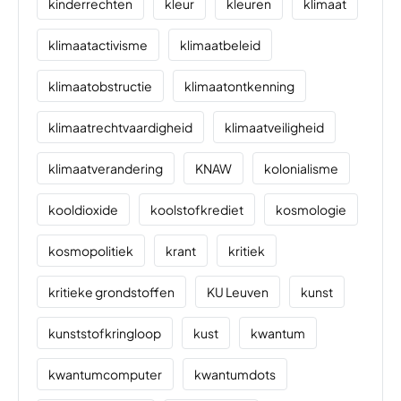
kinderrechten
kleur
kleuren
klimaat
klimaatactivisme
klimaatbeleid
klimaatobstructie
klimaatontkenning
klimaatrechtvaardigheid
klimaatveiligheid
klimaatverandering
KNAW
kolonialisme
kooldioxide
koolstofkrediet
kosmologie
kosmopolitiek
krant
kritiek
kritieke grondstoffen
KU Leuven
kunst
kunststofkringloop
kust
kwantum
kwantumcomputer
kwantumdots