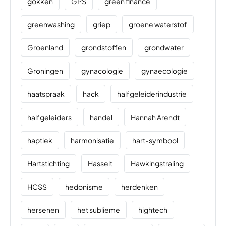
gokken
GPS
green finance
greenwashing
griep
groene waterstof
Groenland
grondstoffen
grondwater
Groningen
gynacologie
gynaecologie
haatspraak
hack
halfgeleiderindustrie
halfgeleiders
handel
Hannah Arendt
haptiek
harmonisatie
hart-symbool
Hartstichting
Hasselt
Hawkingstraling
HCSS
hedonisme
herdenken
hersenen
het sublieme
hightech