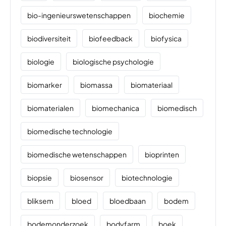
bio-ingenieurswetenschappen
biochemie
biodiversiteit
biofeedback
biofysica
biologie
biologische psychologie
biomarker
biomassa
biomateriaal
biomaterialen
biomechanica
biomedisch
biomedische technologie
biomedische wetenschappen
bioprinten
biopsie
biosensor
biotechnologie
bliksem
bloed
bloedbaan
bodem
bodemonderzoek
bodyfarm
boek