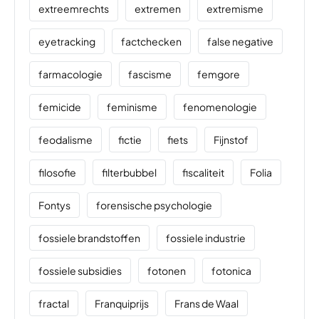
extreemrechts
extremen
extremisme
eyetracking
factchecken
false negative
farmacologie
fascisme
femgore
femicide
feminisme
fenomenologie
feodalisme
fictie
fiets
Fijnstof
filosofie
filterbubbel
fiscaliteit
Folia
Fontys
forensische psychologie
fossiele brandstoffen
fossiele industrie
fossiele subsidies
fotonen
fotonica
fractal
Franquiprijs
Frans de Waal