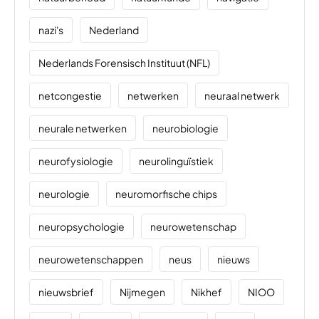
nazi's
Nederland
Nederlands Forensisch Instituut (NFL)
netcongestie
netwerken
neuraal netwerk
neurale netwerken
neurobiologie
neurofysiologie
neurolinguïstiek
neurologie
neuromorfische chips
neuropsychologie
neurowetenschap
neurowetenschappen
neus
nieuws
nieuwsbrief
Nijmegen
Nikhef
NIOO