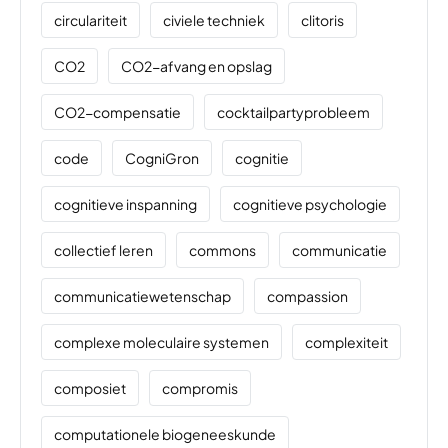
circulariteit
civiele techniek
clitoris
CO2
CO2-afvang en opslag
CO2-compensatie
cocktailpartyprobleem
code
CogniGron
cognitie
cognitieve inspanning
cognitieve psychologie
collectief leren
commons
communicatie
communicatiewetenschap
compassion
complexe moleculaire systemen
complexiteit
composiet
compromis
computationele biogeneeskunde