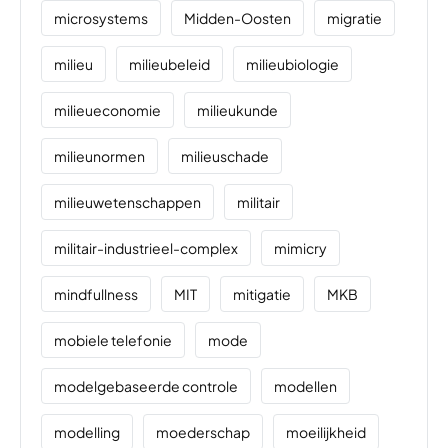
microsystems
Midden-Oosten
migratie
milieu
milieubeleid
milieubiologie
milieueconomie
milieukunde
milieunormen
milieuschade
milieuwetenschappen
militair
militair-industrieel-complex
mimicry
mindfullness
MIT
mitigatie
MKB
mobiele telefonie
mode
modelgebaseerde controle
modellen
modelling
moederschap
moeilijkheid