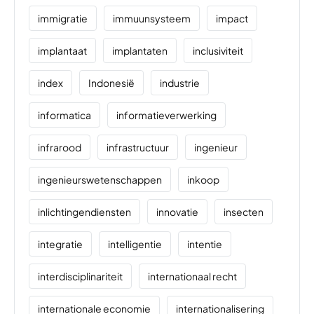
immigratie
immuunsysteem
impact
implantaat
implantaten
inclusiviteit
index
Indonesië
industrie
informatica
informatieverwerking
infrarood
infrastructuur
ingenieur
ingenieurswetenschappen
inkoop
inlichtingendiensten
innovatie
insecten
integratie
intelligentie
intentie
interdisciplinariteit
internationaal recht
internationale economie
internationalisering