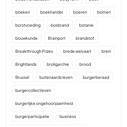
boeken
boekhandel
boeren
bomen
borstvoeding
bosbrand
botanie
bouwkunde
Brainport
brandstof
Breakthrough Prizes
brede welvaart
brein
Brightlands
broligarchie
brood
Brussel
buitenaards leven
burgerberaad
burgercollectieven
burgerlijke ongehoorzaamheid
burgerparticipatie
business