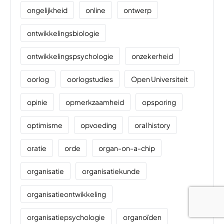
ongelijkheid
online
ontwerp
ontwikkelingsbiologie
ontwikkelingspsychologie
onzekerheid
oorlog
oorlogstudies
Open Universiteit
opinie
opmerkzaamheid
opsporing
optimisme
opvoeding
oral history
oratie
orde
organ-on-a-chip
organisatie
organisatiekunde
organisatieontwikkeling
organisatiepsychologie
organoïden