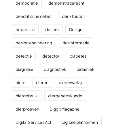
democratie
demonstratierecht
dendritische cellen
denkfouten
depressie
desem
Design
design engineering
desinformatie
detectie
detector
diabetes
diagnose
diagnostiek
didactiek
dieet
dieren
dierenwelzijn
diergebruik
diergeneeskunde
dierproeven
Diggit Magazine
Digital Services Act
digitale platformen