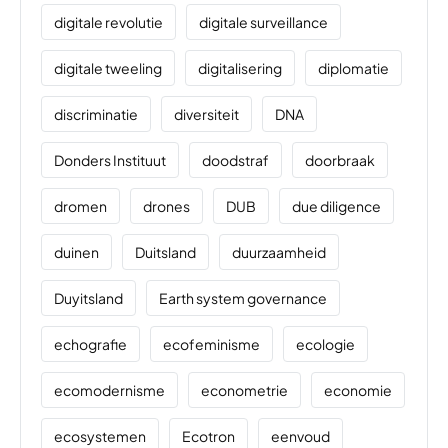
digitale revolutie
digitale surveillance
digitale tweeling
digitalisering
diplomatie
discriminatie
diversiteit
DNA
Donders Instituut
doodstraf
doorbraak
dromen
drones
DUB
due diligence
duinen
Duitsland
duurzaamheid
Duyitsland
Earth system governance
echografie
ecofeminisme
ecologie
ecomodernisme
econometrie
economie
ecosystemen
Ecotron
eenvoud