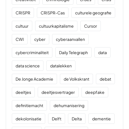
CRISPR
CRISPR-Cas
culturele geografie
cultuur
cultuurkapitalisme
Cursor
CWI
cyber
cyberaanvallen
cybercriminaliteit
Daily Telegraph
data
data science
datalekken
De Jonge Academie
de Volkskrant
debat
deeltjes
deeltjesvertrager
deepfake
definitiemacht
dehumanisering
dekolonisatie
Delft
Delta
dementie