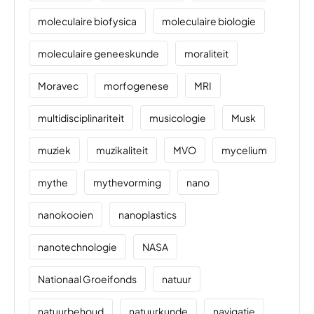
moleculaire biofysica
moleculaire biologie
moleculaire geneeskunde
moraliteit
Moravec
morfogenese
MRI
multidisciplinariteit
musicologie
Musk
muziek
muzikaliteit
MVO
mycelium
mythe
mythevorming
nano
nanokooien
nanoplastics
nanotechnologie
NASA
Nationaal Groeifonds
natuur
natuurbehoud
natuurkunde
navigatie