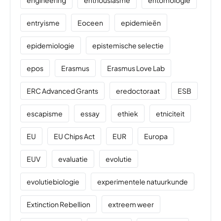
entryisme
Eoceen
epidemieën
epidemiologie
epistemische selectie
epos
Erasmus
Erasmus Love Lab
ERC Advanced Grants
eredoctoraat
ESB
escapisme
essay
ethiek
etniciteit
EU
EU Chips Act
EUR
Europa
EUV
evaluatie
evolutie
evolutiebiologie
experimentele natuurkunde
Extinction Rebellion
extreem weer