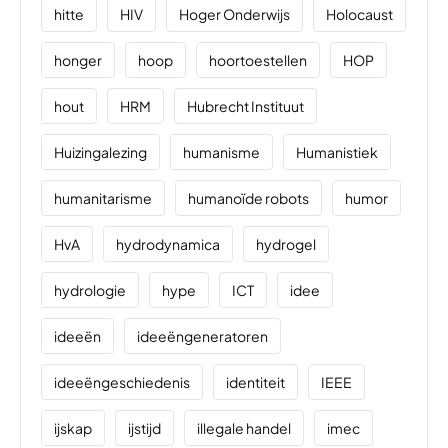
hitte
HIV
Hoger Onderwijs
Holocaust
honger
hoop
hoortoestellen
HOP
hout
HRM
Hubrecht Instituut
Huizingalezing
humanisme
Humanistiek
humanitarisme
humanoïde robots
humor
HvA
hydrodynamica
hydrogel
hydrologie
hype
ICT
idee
ideeën
ideeëngeneratoren
ideeëngeschiedenis
identiteit
IEEE
ijskap
ijstijd
illegale handel
imec