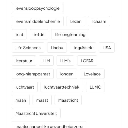
levenslooppsychologie
levensmiddelenchemie
Lezen
lichaam
licht
liefde
life long learning
Life Sciences
Lindau
linguïstiek
LISA
literatuur
LLM
LLM's
LOFAR
long-nierapparaat
longen
Lovelace
luchtvaart
luchtvaarttechniek
LUMC
maan
maast
Maastricht
Maastricht Universiteit
maatschappelijke gezondheidszorg