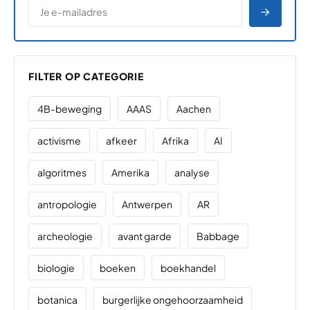
E-MAILADRES
*
"
" geeft vereiste velden aan
AANME
FILTER OP CATEGORIE
4B-beweging
AAAS
Aachen
activisme
afkeer
Afrika
AI
algoritmes
Amerika
analyse
antropologie
Antwerpen
AR
archeologie
avant garde
Babbage
biologie
boeken
boekhandel
botanica
burgerlijke ongehoorzaamheid