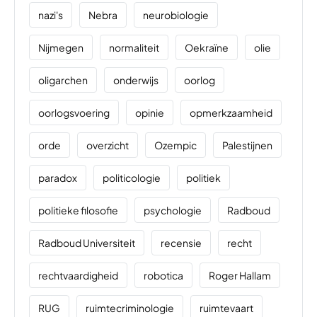
nazi's
Nebra
neurobiologie
Nijmegen
normaliteit
Oekraïne
olie
oligarchen
onderwijs
oorlog
oorlogsvoering
opinie
opmerkzaamheid
orde
overzicht
Ozempic
Palestijnen
paradox
politicologie
politiek
politieke filosofie
psychologie
Radboud
Radboud Universiteit
recensie
recht
rechtvaardigheid
robotica
Roger Hallam
RUG
ruimtecriminologie
ruimtevaart