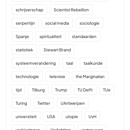
schrijverschap
Scientist Rebellion
serpentijn
social media
sociologie
Spanje
spiritualiteit
standaarden
statistiek
Stewart Brand
systeemverandering
taal
taalkunde
technologie
televisie
the Marginalian
tijd
Tilburg
Trump
TU Delft
TUe
Turing
Twitter
UAntwerpen
universiteit
USA
utopie
UvH
verkiezingen
Verlichting
vertrouwen