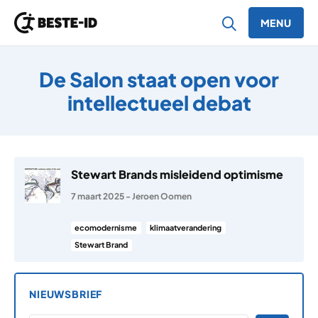
MENU
Ga naar inhoud
De Salon staat open voor
intellectueel debat
Stewart Brands misleidend optimisme
7 maart 2025
-
Jeroen Oomen
ecomodernisme
klimaatverandering
Stewart Brand
NIEUWSBRIEF
*