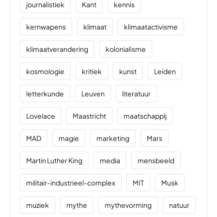
journalistiek
Kant
kennis
kernwapens
klimaat
klimaatactivisme
klimaatverandering
kolonialisme
kosmologie
kritiek
kunst
Leiden
letterkunde
Leuven
literatuur
Lovelace
Maastricht
maatschappij
MAD
magie
marketing
Mars
Martin Luther King
media
mensbeeld
militair-industrieel-complex
MIT
Musk
muziek
mythe
mythevorming
natuur