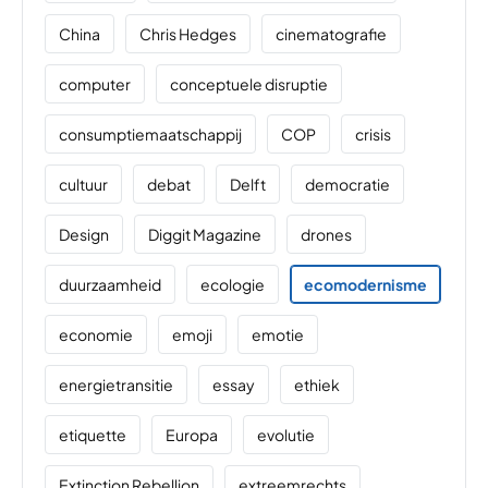
China
Chris Hedges
cinematografie
computer
conceptuele disruptie
consumptiemaatschappij
COP
crisis
cultuur
debat
Delft
democratie
Design
Diggit Magazine
drones
duurzaamheid
ecologie
ecomodernisme
economie
emoji
emotie
energietransitie
essay
ethiek
etiquette
Europa
evolutie
Extinction Rebellion
extreemrechts