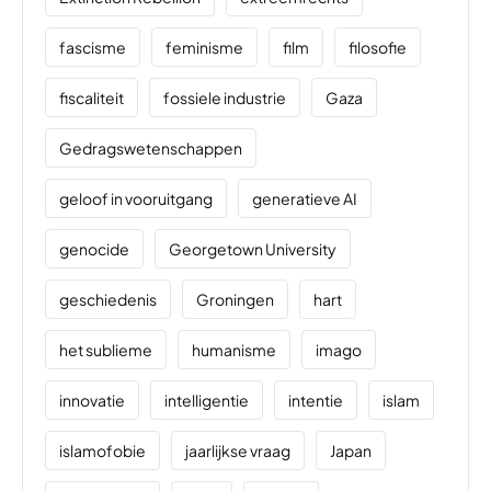
fascisme
feminisme
film
filosofie
fiscaliteit
fossiele industrie
Gaza
Gedragswetenschappen
geloof in vooruitgang
generatieve AI
genocide
Georgetown University
geschiedenis
Groningen
hart
het sublieme
humanisme
imago
innovatie
intelligentie
intentie
islam
islamofobie
jaarlijkse vraag
Japan