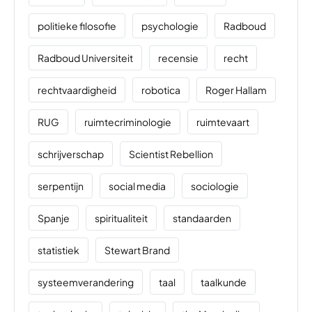
politieke filosofie
psychologie
Radboud
Radboud Universiteit
recensie
recht
rechtvaardigheid
robotica
Roger Hallam
RUG
ruimtecriminologie
ruimtevaart
schrijverschap
Scientist Rebellion
serpentijn
social media
sociologie
Spanje
spiritualiteit
standaarden
statistiek
Stewart Brand
systeemverandering
taal
taalkunde