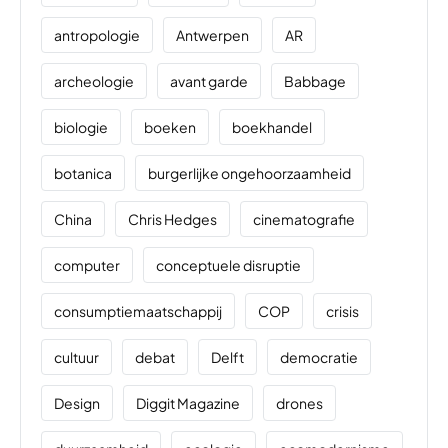
antropologie
Antwerpen
AR
archeologie
avant garde
Babbage
biologie
boeken
boekhandel
botanica
burgerlijke ongehoorzaamheid
China
Chris Hedges
cinematografie
computer
conceptuele disruptie
consumptiemaatschappij
COP
crisis
cultuur
debat
Delft
democratie
Design
Diggit Magazine
drones