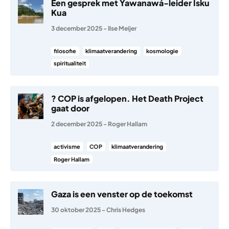
Een gesprek met Yawanawá-leider Isku
Kua
3 december 2025
-
Ilse Meijer
filosofie
klimaatverandering
kosmologie
spiritualiteit
? COP is afgelopen. Het Death Project
gaat door
2 december 2025
-
Roger Hallam
activisme
COP
klimaatverandering
Roger Hallam
Gaza is een venster op de toekomst
30 oktober 2025
-
Chris Hedges