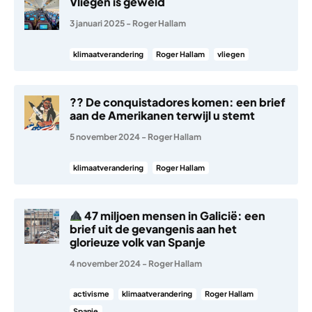
Vliegen is geweld
3 januari 2025
-
Roger Hallam
klimaatverandering
Roger Hallam
vliegen
?? De conquistadores komen: een brief
aan de Amerikanen terwijl u stemt
5 november 2024
-
Roger Hallam
klimaatverandering
Roger Hallam
47 miljoen mensen in Galicië: een
brief uit de gevangenis aan het
glorieuze volk van Spanje
4 november 2024
-
Roger Hallam
activisme
klimaatverandering
Roger Hallam
Spanje