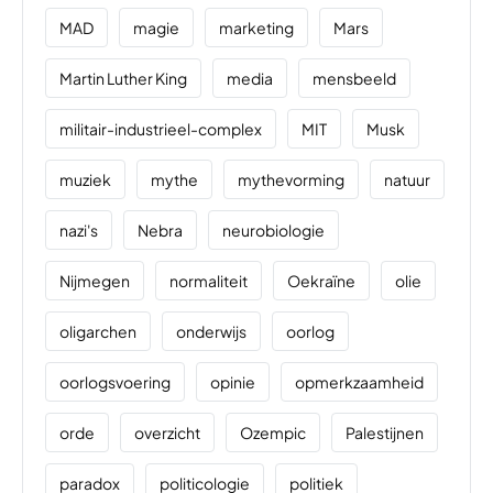
MAD
magie
marketing
Mars
Martin Luther King
media
mensbeeld
militair-industrieel-complex
MIT
Musk
muziek
mythe
mythevorming
natuur
nazi's
Nebra
neurobiologie
Nijmegen
normaliteit
Oekraïne
olie
oligarchen
onderwijs
oorlog
oorlogsvoering
opinie
opmerkzaamheid
orde
overzicht
Ozempic
Palestijnen
paradox
politicologie
politiek