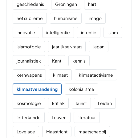
geschiedenis
Groningen
hart
het sublieme
humanisme
imago
innovatie
intelligentie
intentie
islam
islamofobie
jaarlijkse vraag
Japan
journalistiek
Kant
kennis
kernwapens
klimaat
klimaatactivisme
klimaatverandering
kolonialisme
kosmologie
kritiek
kunst
Leiden
letterkunde
Leuven
literatuur
Lovelace
Maastricht
maatschappij