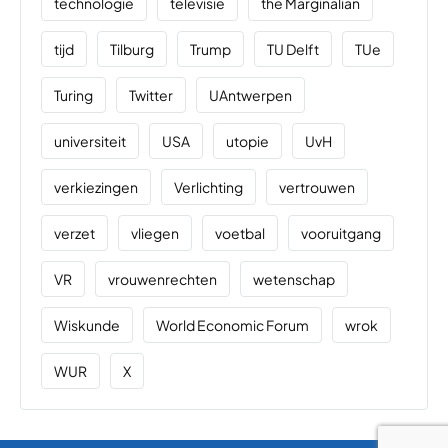
technologie
televisie
the Marginalian
tijd
Tilburg
Trump
TU Delft
TUe
Turing
Twitter
UAntwerpen
universiteit
USA
utopie
UvH
verkiezingen
Verlichting
vertrouwen
verzet
vliegen
voetbal
vooruitgang
VR
vrouwenrechten
wetenschap
Wiskunde
World Economic Forum
wrok
WUR
X