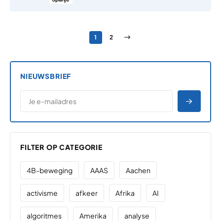
Berichten paginering
Pagina
Pagina
Volgende pagina
1
2
NIEUWSBRIEF
*
E-MAILADRES
*
"
" geeft vereiste velden aan
AANME
FILTER OP CATEGORIE
4B-beweging
AAAS
Aachen
activisme
afkeer
Afrika
AI
algoritmes
Amerika
analyse