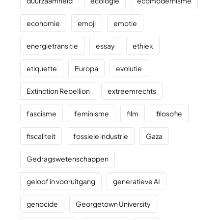
duurzaamheid
ecologie
ecomodernisme
economie
emoji
emotie
energietransitie
essay
ethiek
etiquette
Europa
evolutie
Extinction Rebellion
extreemrechts
fascisme
feminisme
film
filosofie
fiscaliteit
fossiele industrie
Gaza
Gedragswetenschappen
geloof in vooruitgang
generatieve AI
genocide
Georgetown University