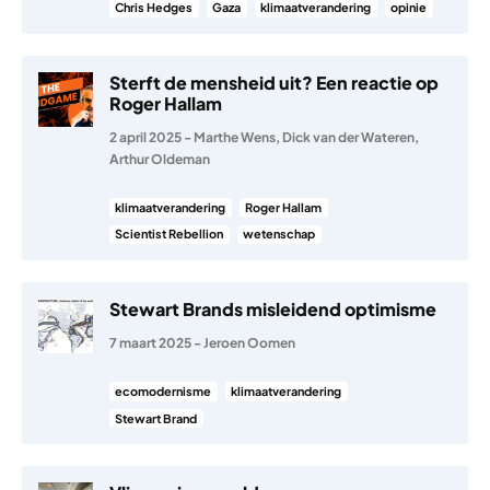
Chris Hedges
Gaza
klimaatverandering
opinie
Sterft de mensheid uit? Een reactie op
Roger Hallam
2 april 2025
-
Marthe Wens
,
Dick van der Wateren
,
Arthur Oldeman
klimaatverandering
Roger Hallam
Scientist Rebellion
wetenschap
Stewart Brands misleidend optimisme
7 maart 2025
-
Jeroen Oomen
ecomodernisme
klimaatverandering
Stewart Brand