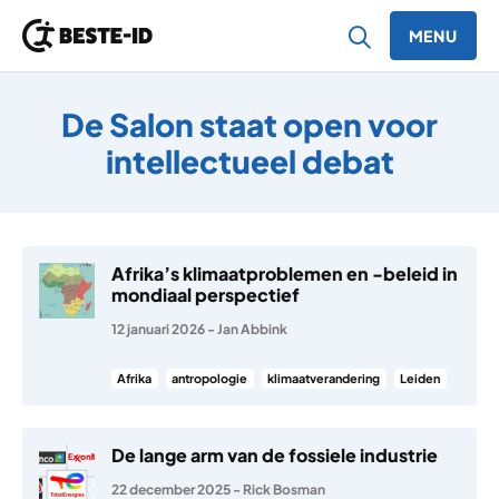
MENU
Ga naar inhoud
De Salon staat open voor
intellectueel debat
Afrika’s klimaatproblemen en -beleid in
mondiaal perspectief
12 januari 2026
-
Jan Abbink
Afrika
antropologie
klimaatverandering
Leiden
De lange arm van de fossiele industrie
22 december 2025
-
Rick Bosman