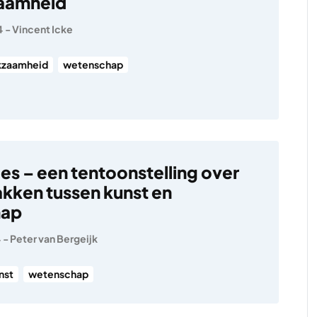
aamheid
4
-
Vincent Icke
zaamheid
wetenschap
es – een tentoonstelling over
akken tussen kunst en
hap
4
-
Peter van Bergeijk
nst
wetenschap