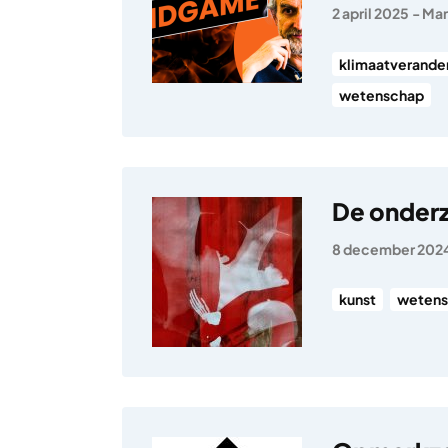
2 april 2025
-
Mar
klimaatverande
wetenschap
De onder
8 december 202
kunst
wetens