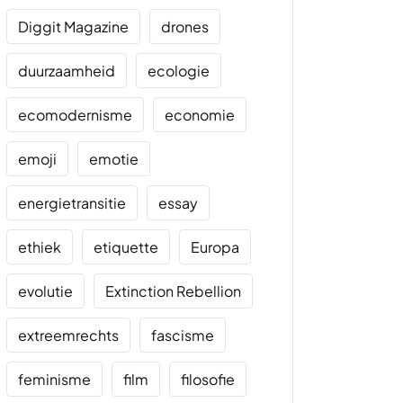
Diggit Magazine
drones
duurzaamheid
ecologie
ecomodernisme
economie
emoji
emotie
energietransitie
essay
ethiek
etiquette
Europa
evolutie
Extinction Rebellion
extreemrechts
fascisme
feminisme
film
filosofie