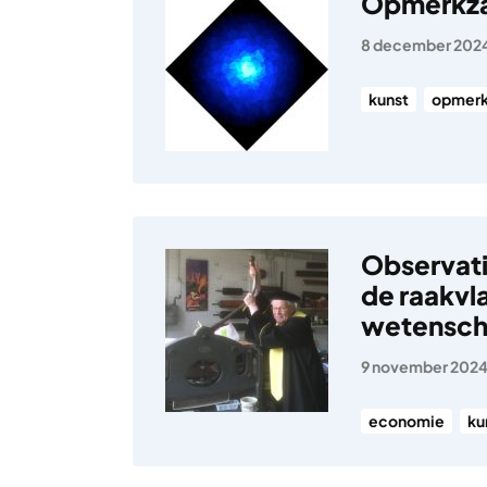
Opmerkz
8 december 202
kunst
opmerk
Observati
de raakvl
wetensc
9 november 202
economie
ku