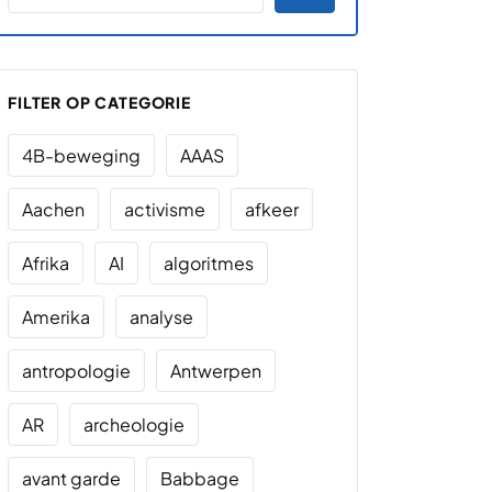
FILTER OP CATEGORIE
4B-beweging
AAAS
Aachen
activisme
afkeer
Afrika
AI
algoritmes
Amerika
analyse
antropologie
Antwerpen
AR
archeologie
avant garde
Babbage