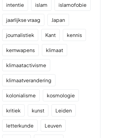
intentie
islam
islamofobie
jaarlijkse vraag
Japan
journalistiek
Kant
kennis
kernwapens
klimaat
klimaatactivisme
klimaatverandering
kolonialisme
kosmologie
kritiek
kunst
Leiden
letterkunde
Leuven