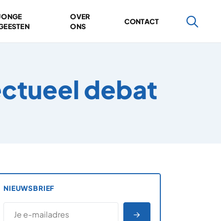
JONGE
OVER
CONTACT
GEESTEN
ONS
ectueel debat
NIEUWSBRIEF
*
E-MAILADRES
*
"
" geeft vereiste velden aan
AANMELDEN