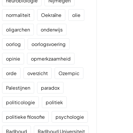
neurobiologie
Nijmegen
normaliteit
Oekraïne
olie
oligarchen
onderwijs
oorlog
oorlogsvoering
opinie
opmerkzaamheid
orde
overzicht
Ozempic
Palestijnen
paradox
politicologie
politiek
politieke filosofie
psychologie
Radboud
Radboud Universiteit