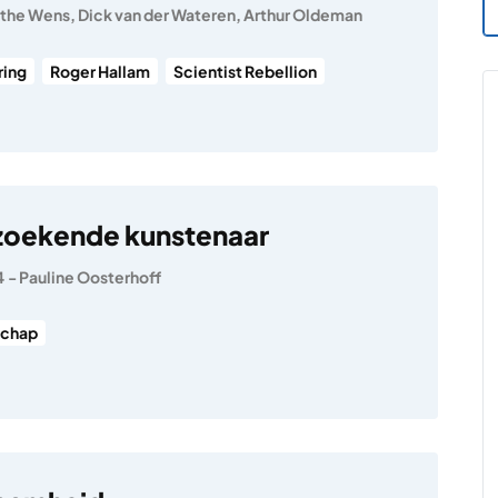
the Wens
,
Dick van der Wateren
,
Arthur Oldeman
ring
Roger Hallam
Scientist Rebellion
zoekende kunstenaar
4
-
Pauline Oosterhoff
chap