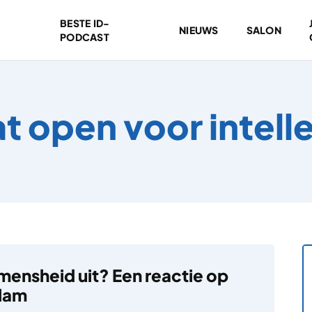
BESTE ID-
NIEUWS
SALON
PODCAST
at open voor intell
 mensheid uit? Een reactie op
llam