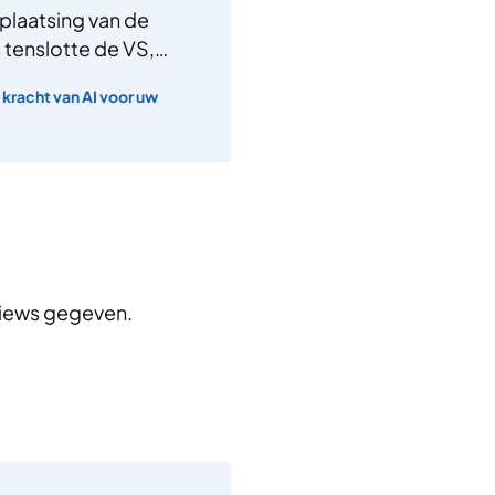
laatsing van de
is tenslotte de VS,…
 kracht van AI voor uw
views gegeven.