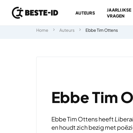
JAARLIJKSE
AUTEURS
VRAGEN
Ga naar inhoud
Home
Auteurs
Ebbe Tim Ottens
Ebbe Tim O
Ebbe Tim Ottens heeft
Libera
en houdt zich bezig met poëzie,