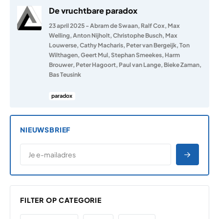
De vruchtbare paradox
23 april 2025
-
Abram de Swaan
,
Ralf Cox
,
Max
Welling
,
Anton Nijholt
,
Christophe Busch
,
Max
Louwerse
,
Cathy Macharis
,
Peter van Bergeijk
,
Ton
Wilthagen
,
Geert Mul
,
Stephan Smeekes
,
Harm
Brouwer
,
Peter Hagoort
,
Paul van Lange
,
Bieke Zaman
,
Bas Teusink
paradox
NIEUWSBRIEF
*
E-MAILADRES
*
"
" geeft vereiste velden aan
AANME
FILTER OP CATEGORIE