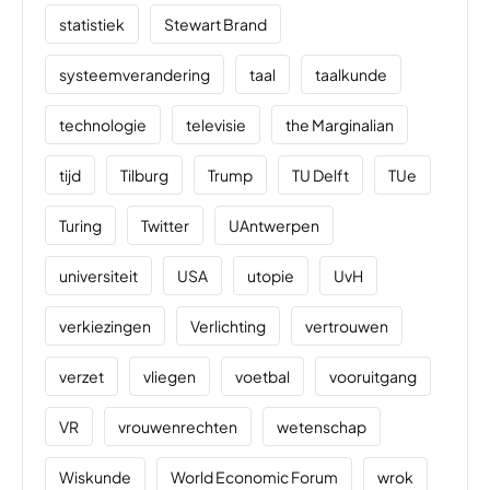
statistiek
Stewart Brand
systeemverandering
taal
taalkunde
technologie
televisie
the Marginalian
tijd
Tilburg
Trump
TU Delft
TUe
Turing
Twitter
UAntwerpen
universiteit
USA
utopie
UvH
verkiezingen
Verlichting
vertrouwen
verzet
vliegen
voetbal
vooruitgang
VR
vrouwenrechten
wetenschap
Wiskunde
World Economic Forum
wrok