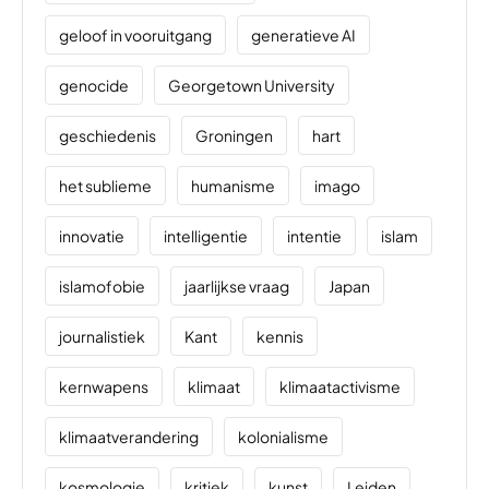
geloof in vooruitgang
generatieve AI
genocide
Georgetown University
geschiedenis
Groningen
hart
het sublieme
humanisme
imago
innovatie
intelligentie
intentie
islam
islamofobie
jaarlijkse vraag
Japan
journalistiek
Kant
kennis
kernwapens
klimaat
klimaatactivisme
klimaatverandering
kolonialisme
kosmologie
kritiek
kunst
Leiden