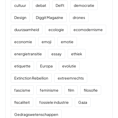
cultuur
debat
Delft
democratie
Design
Diggit Magazine
drones
duurzaamheid
ecologie
ecomodernisme
economie
emoji
emotie
energietransitie
essay
ethiek
etiquette
Europa
evolutie
Extinction Rebellion
extreemrechts
fascisme
feminisme
film
filosofie
fiscaliteit
fossiele industrie
Gaza
Gedragswetenschappen