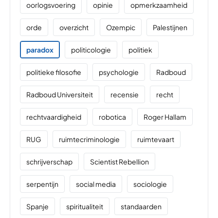
oorlogsvoering
opinie
opmerkzaamheid
orde
overzicht
Ozempic
Palestijnen
paradox
politicologie
politiek
politieke filosofie
psychologie
Radboud
Radboud Universiteit
recensie
recht
rechtvaardigheid
robotica
Roger Hallam
RUG
ruimtecriminologie
ruimtevaart
schrijverschap
Scientist Rebellion
serpentijn
social media
sociologie
Spanje
spiritualiteit
standaarden