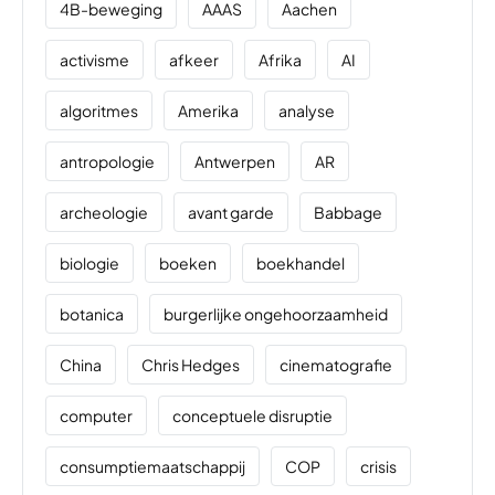
4B-beweging
AAAS
Aachen
activisme
afkeer
Afrika
AI
algoritmes
Amerika
analyse
antropologie
Antwerpen
AR
archeologie
avant garde
Babbage
biologie
boeken
boekhandel
botanica
burgerlijke ongehoorzaamheid
China
Chris Hedges
cinematografie
computer
conceptuele disruptie
consumptiemaatschappij
COP
crisis