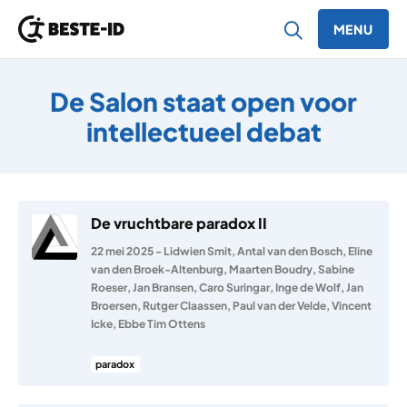
MENU
Ga naar inhoud
De Salon staat open voor
intellectueel debat
De vruchtbare paradox II
22 mei 2025
-
Lidwien Smit
,
Antal van den Bosch
,
Eline
van den Broek-Altenburg
,
Maarten Boudry
,
Sabine
Roeser
,
Jan Bransen
,
Caro Suringar
,
Inge de Wolf
,
Jan
Broersen
,
Rutger Claassen
,
Paul van der Velde
,
Vincent
Icke
,
Ebbe Tim Ottens
paradox