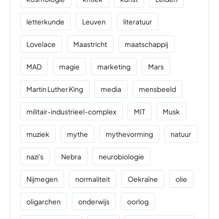
letterkunde
Leuven
literatuur
Lovelace
Maastricht
maatschappij
MAD
magie
marketing
Mars
Martin Luther King
media
mensbeeld
militair-industrieel-complex
MIT
Musk
muziek
mythe
mythevorming
natuur
nazi's
Nebra
neurobiologie
Nijmegen
normaliteit
Oekraïne
olie
oligarchen
onderwijs
oorlog