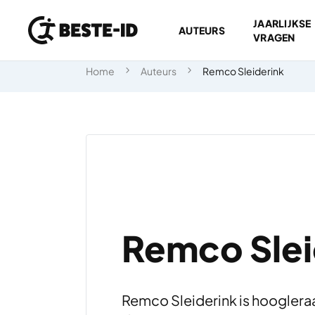
JAARLIJKSE
AUTEURS
VRAGEN
Ga naar inhoud
Home
Auteurs
Remco Sleiderink
Remco Slei
Remco Sleiderink is hooglera