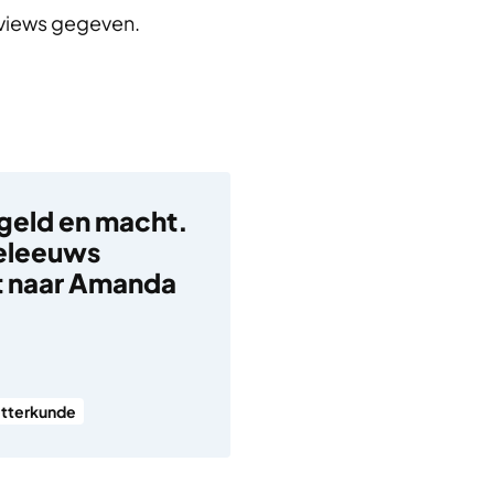
rviews gegeven.
 geld en macht.
eleeuws
 naar Amanda
etterkunde