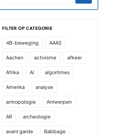
FILTER OP CATEGORIE
4B-beweging
AAAS
Aachen
activisme
afkeer
Afrika
AI
algoritmes
Amerika
analyse
antropologie
Antwerpen
AR
archeologie
avant garde
Babbage