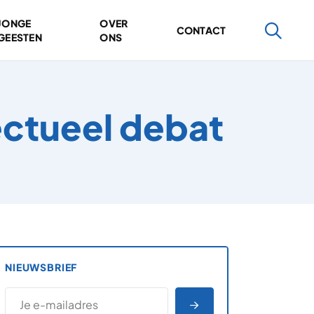
JONGE
OVER
CONTACT
GEESTEN
ONS
ectueel debat
NIEUWSBRIEF
*
E-MAILADRES
*
"
" geeft vereiste velden aan
AANMELDEN