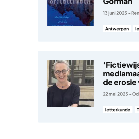
Gorman
13 juni 2023
-
Rem
Antwerpen
l
‘Fictiewij
mediamaat
de erosie
22 mei 2023
-
Od
letterkunde
T