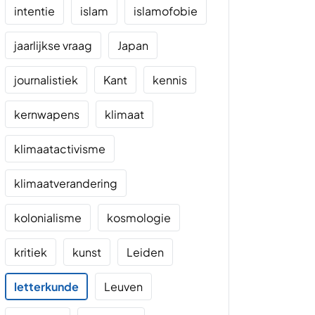
intentie
islam
islamofobie
jaarlijkse vraag
Japan
journalistiek
Kant
kennis
kernwapens
klimaat
klimaatactivisme
klimaatverandering
kolonialisme
kosmologie
kritiek
kunst
Leiden
letterkunde
Leuven