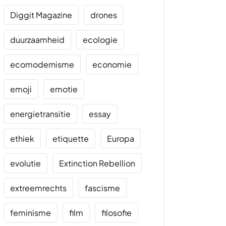
Diggit Magazine
drones
duurzaamheid
ecologie
ecomodernisme
economie
emoji
emotie
energietransitie
essay
ethiek
etiquette
Europa
evolutie
Extinction Rebellion
extreemrechts
fascisme
feminisme
film
filosofie