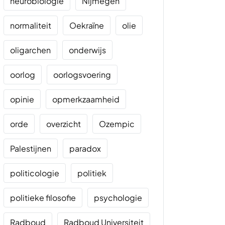
neurobiologie
Nijmegen
normaliteit
Oekraïne
olie
oligarchen
onderwijs
oorlog
oorlogsvoering
opinie
opmerkzaamheid
orde
overzicht
Ozempic
Palestijnen
paradox
politicologie
politiek
politieke filosofie
psychologie
Radboud
Radboud Universiteit