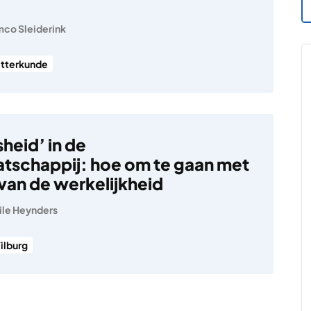
co Sleiderink
etterkunde
sheid’ in de
schappij: hoe om te gaan met
 van de werkelijkheid
ile Heynders
ilburg