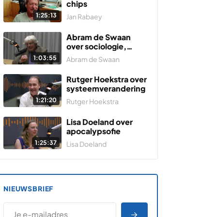
chips
1:25:13
Jan Rabaey
Abram de Swaan
over sociologie,
psychotherapie,
1:03:55
Abram de Swaan
taal, de strijd tegen
vrouwen en
Rutger Hoekstra over
genocidestudies.
systeemverandering
1:21:20
Rutger Hoekstra
Lisa Doeland over
apocalypsofie
1:25:37
Lisa Doeland
NIEUWSBRIEF
*
E-MAILADRES
*
"
" geeft vereiste velden aan
AANMELDEN