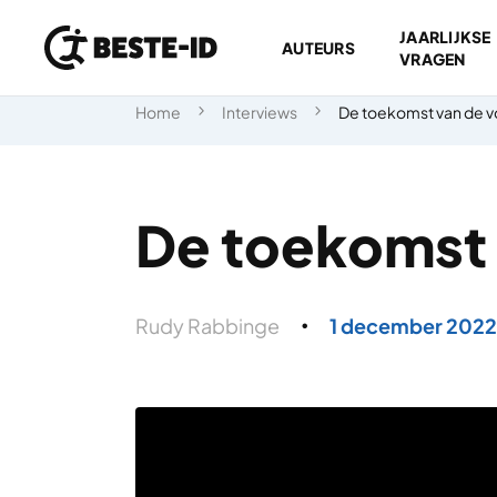
JAARLIJKSE
AUTEURS
VRAGEN
Ga naar inhoud
Home
Interviews
De toekomst van de 
De toekomst 
Rudy Rabbinge
1 december 2022
●