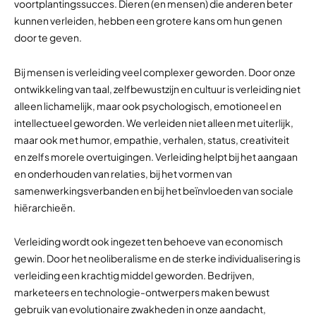
voortplantingssucces. Dieren (en mensen) die anderen beter
kunnen verleiden, hebben een grotere kans om hun genen
door te geven.
Bij mensen is verleiding veel complexer geworden. Door onze
ontwikkeling van taal, zelfbewustzijn en cultuur is verleiding niet
alleen lichamelijk, maar ook psychologisch, emotioneel en
intellectueel geworden. We verleiden niet alleen met uiterlijk,
maar ook met humor, empathie, verhalen, status, creativiteit
en zelfs morele overtuigingen. Verleiding helpt bij het aangaan
en onderhouden van relaties, bij het vormen van
samenwerkingsverbanden en bij het beïnvloeden van sociale
hiërarchieën.
Verleiding wordt ook ingezet ten behoeve van economisch
gewin. Door het neoliberalisme en de sterke individualisering is
verleiding een krachtig middel geworden. Bedrijven,
marketeers en technologie-ontwerpers maken bewust
gebruik van evolutionaire zwakheden in onze aandacht,