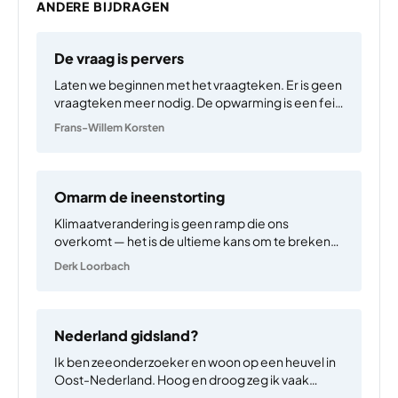
ANDERE BIJDRAGEN
De vraag is pervers
Laten we beginnen met het vraagteken. Er is geen
vraagteken meer nodig. De opwarming is een feit
voor de komende eeuwen, wellicht millennia, en
Frans-Willem Korsten
dat geldt ook voor het feit dat er mee ‘omgegaan’
moet worden. Dan het ‘we’. Tja,…
Omarm de ineenstorting
Klimaatverandering is geen ramp die ons
overkomt — het is de ultieme kans om te breken
met het zelfvernietigingssysteem dat de
Derk Loorbach
westerse wereld de afgelopen eeuwen heeft
opgebouwd. Een systeem dat begon met het
loskoppelen van mens en natuur in…
Nederland gidsland?
Ik ben zeeonderzoeker en woon op een heuvel in
Oost-Nederland. Hoog en droog zeg ik vaak
grappend tegen collega’s die in het westen onder