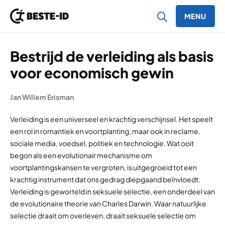
MENU
Ga naar inhoud
Bestrijd de verleiding als basis
voor economisch gewin
Jan Willem Erisman
Verleiding is een universeel en krachtig verschijnsel. Het speelt
een rol in romantiek en voortplanting, maar ook in reclame,
sociale media, voedsel, politiek en technologie. Wat ooit
begon als een evolutionair mechanisme om
voortplantingskansen te vergroten, is uitgegroeid tot een
krachtig instrument dat ons gedrag diepgaand beïnvloedt.
Verleiding is geworteld in seksuele selectie, een onderdeel van
de evolutionaire theorie van Charles Darwin. Waar natuurlijke
selectie draait om overleven, draait seksuele selectie om