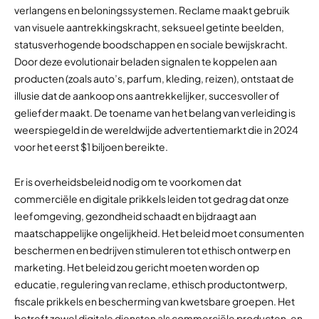
verlangens en beloningssystemen. Reclame maakt gebruik
van visuele aantrekkingskracht, seksueel getinte beelden,
statusverhogende boodschappen en sociale bewijskracht.
Door deze evolutionair beladen signalen te koppelen aan
producten (zoals auto’s, parfum, kleding, reizen), ontstaat de
illusie dat de aankoop ons aantrekkelijker, succesvoller of
geliefder maakt. De toename van het belang van verleiding is
weerspiegeld in de wereldwijde advertentiemarkt die in 2024
voor het eerst $1 biljoen bereikte.
Er is overheidsbeleid nodig om te voorkomen dat
commerciële en digitale prikkels leiden tot gedrag dat onze
leefomgeving, gezondheid schaadt en bijdraagt aan
maatschappelijke ongelijkheid. Het beleid moet consumenten
beschermen en bedrijven stimuleren tot ethisch ontwerp en
marketing. Het beleid zou gericht moeten worden op
educatie, regulering van reclame, ethisch productontwerp,
fiscale prikkels en bescherming van kwetsbare groepen. Het
betreft zowel digitale diensten als commerciële producten, en