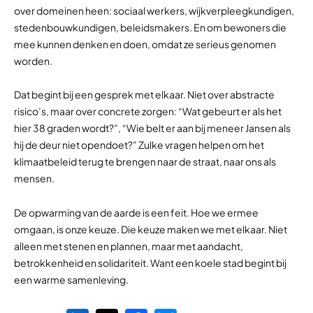
over domeinen heen: sociaal werkers, wijkverpleegkundigen,
stedenbouwkundigen, beleidsmakers. En om bewoners die
mee kunnen denken en doen, omdat ze serieus genomen
worden.
Dat begint bij een gesprek met elkaar. Niet over abstracte
risico’s, maar over concrete zorgen: “Wat gebeurt er als het
hier 38 graden wordt?”, “Wie belt er aan bij meneer Jansen als
hij de deur niet opendoet?” Zulke vragen helpen om het
klimaatbeleid terug te brengen naar de straat, naar ons als
mensen.
De opwarming van de aarde is een feit. Hoe we ermee
omgaan, is onze keuze. Die keuze maken we met elkaar. Niet
alleen met stenen en plannen, maar met aandacht,
betrokkenheid en solidariteit. Want een koele stad begint bij
een warme samenleving.