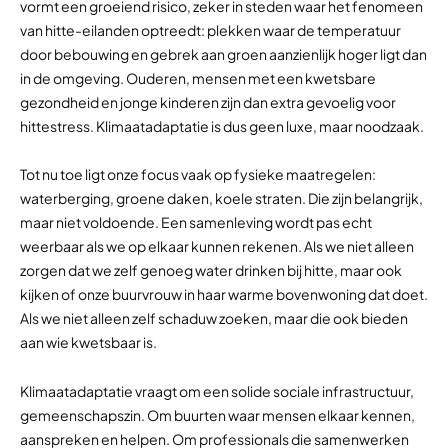
vormt een groeiend risico, zeker in steden waar het fenomeen
van hitte-eilanden optreedt: plekken waar de temperatuur
door bebouwing en gebrek aan groen aanzienlijk hoger ligt dan
in de omgeving. Ouderen, mensen met een kwetsbare
gezondheid en jonge kinderen zijn dan extra gevoelig voor
hittestress. Klimaatadaptatie is dus geen luxe, maar noodzaak.
Tot nu toe ligt onze focus vaak op fysieke maatregelen:
waterberging, groene daken, koele straten. Die zijn belangrijk,
maar niet voldoende. Een samenleving wordt pas echt
weerbaar als we op elkaar kunnen rekenen. Als we niet alleen
zorgen dat we zelf genoeg water drinken bij hitte, maar ook
kijken of onze buurvrouw in haar warme bovenwoning dat doet.
Als we niet alleen zelf schaduw zoeken, maar die ook bieden
aan wie kwetsbaar is.
Klimaatadaptatie vraagt om een solide sociale infrastructuur,
gemeenschapszin. Om buurten waar mensen elkaar kennen,
aanspreken en helpen. Om professionals die samenwerken