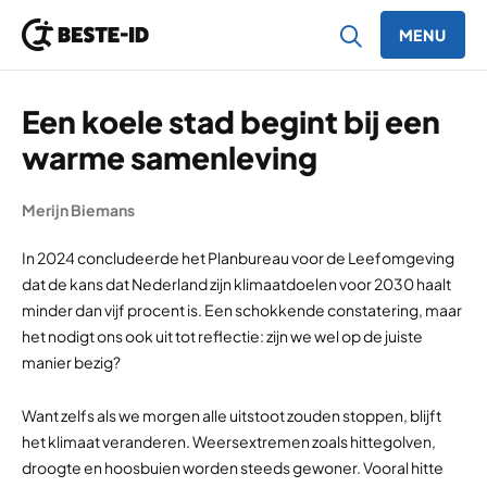
MENU
Ga naar inhoud
Een koele stad begint bij een
warme samenleving
Merijn Biemans
In 2024 concludeerde het Planbureau voor de Leefomgeving
dat de kans dat Nederland zijn klimaatdoelen voor 2030 haalt
minder dan vijf procent is. Een schokkende constatering, maar
het nodigt ons ook uit tot reflectie: zijn we wel op de juiste
manier bezig?
Want zelfs als we morgen alle uitstoot zouden stoppen, blijft
het klimaat veranderen. Weersextremen zoals hittegolven,
droogte en hoosbuien worden steeds gewoner. Vooral hitte