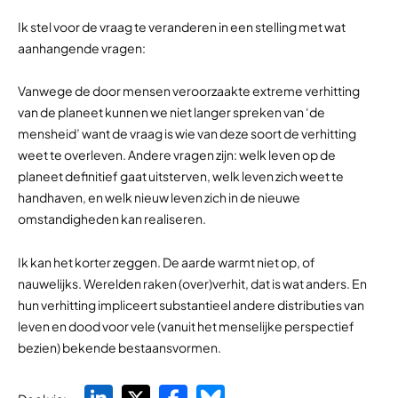
Ik stel voor de vraag te veranderen in een stelling met wat
aanhangende vragen:
Vanwege de door mensen veroorzaakte extreme verhitting
van de planeet kunnen we niet langer spreken van ‘de
mensheid’ want de vraag is wie van deze soort de verhitting
weet te overleven. Andere vragen zijn: welk leven op de
planeet definitief gaat uitsterven, welk leven zich weet te
handhaven, en welk nieuw leven zich in de nieuwe
omstandigheden kan realiseren.
Ik kan het korter zeggen. De aarde warmt niet op, of
nauwelijks. Werelden raken (over)verhit, dat is wat anders. En
hun verhitting impliceert substantieel andere distributies van
leven en dood voor vele (vanuit het menselijke perspectief
bezien) bekende bestaansvormen.