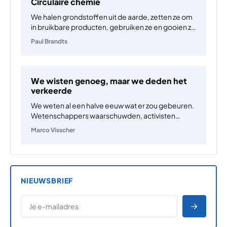
Circulaire chemie
We halen grondstoffen uit de aarde, zetten ze om
in bruikbare producten, gebruiken ze en gooien ze
vervolgens weg. Zo gaat het al heel lang.
Paul Brandts
Tegenwoordig wordt dit belichaamd door het
wereldwijde industriële apparaat dat fossiele
brandstoffen uit de grond…
We wisten genoeg, maar we deden het
verkeerde
We weten al een halve eeuw wat er zou gebeuren.
Wetenschappers waarschuwden, activisten
gingen de straat op, politici deden plechtige
Marco Visscher
beloftes. Er zou een plan zijn. De transitie was
begonnen. Maar na eindeloze
klimaatconferenties en biljoenen euro’s aan
klimaatbeleid is…
NIEUWSBRIEF
*
E-MAILADRES
*
"
" geeft vereiste velden aan
AANME