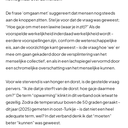
De frase ‘omgaan met’ suggereert dat mensen nog steeds
aan de knoppen zitten. Stel je voor dat de vraag was geweest;
“Hoe ga je om met een lawine (waar je in zit)?” Als de
voorspelde werkelijkheid inderdaad werkelijkheid wordt –
eerdere voorspellingen zijn, conform de wetenschappelijke
eis, aan de voorzichtige kant geweest – is de vraag hoe ‘we’ er
mee om gaan gekaderd door de versplintering van het
menselijke collectief, en als in een lachspiegel vervormd door
een schromelijke overschatting van het menselijke kunnen.
Voor wie stervend is van honger en dorst, is de gestelde vraag
pervers. “Ik zie dat je sterft van de dorst: hoe ga je daarmee
om?” De term “opwarming” klinkt in dit verband ook ietwat te
gezellig. Zodra de temperatuur boven de 50 graden geraakt –
dit jaar (2025) gemeten in oost-Turkije – is dat niet een heel
adequate term, wel? In dat verband denk ik dat “moeten”
beter “kunnen” was geweest.