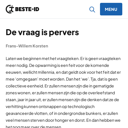
MENU
Ga naar inhoud
De vraag is pervers
Frans-Willem Korsten
Laten we beginnen met het vraagteken. Er is geen vraagteken
meer nodig. De opwarming is een feit voor de komende
eeuwen, wellicht millennia, en dat geldt ook voor het feit dat er
mee ‘omgegaan’ moet worden. Dan het ‘we’. Tja, dat is geen
collectieve eenheid. Er zullen mensen zijn die in gematigde
zones wonen, er zullen mensen zijn die op de overleefstand
staan, jaar in jaar uit, er zullen mensen zijn die denken dat ze de
verhitting kunnen ontsnappen op technologisch
geavanceerde vlotten, of in ondergrondse bunkers, er zullen
veel mensen sterven door honger en dorst. En dan hebben we
het nog maar over de mensen.