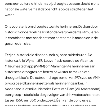
eens een culturele hindernis bij: droogtes passen slecht in ons
nationale waterverhaal dat gericht is op de strijd tegen het
water.
Ons voorstel is om droogtes toch te herinneren. Dat kan door
historisch onderzoek naar dit onderwerp verder te stimuleren
in combinatie met aandacht voor het thema in musea en in de
geschiedenisles.
Er zijn al historici die dit doen, ook bij onze zuiderburen. De
historica Julie Wynant (KU Leuven) adviseerde de Vlaamse
Milieumaatschappij (VMM) om Vlamingen te herinneren aan
historische droogtes om hen zo bewuster te maken van
droogterisico’s. De extreemdroge zomer van 1976 zou de VMM
bijvoorbeeld kunnen inzetten als herinneringsanker. In
Nederland leidt milieuhistorica Petra van Dam (VU Amsterdam)
een groep historici die de gevolgen van drinkwaterschaarsten
tussen 1550 en 1850 onderzoekt. Één van de conclusies:
mensen hadden verschillende drinkwatervoorzieningen om