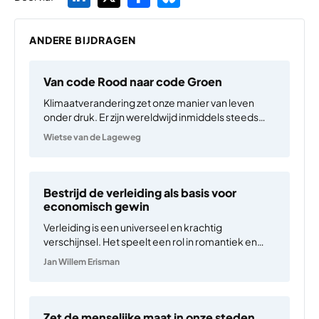
ANDERE BIJDRAGEN
Van code Rood naar code Groen
Klimaatverandering zet onze manier van leven
onder druk. Er zijn wereldwijd inmiddels steeds
meer weersextremen en die nemen de komende
Wietse van de Lageweg
decennia toe, zoals ook te lezen valt in het Sixth
Assessment Report van het Intergovernmental
Panel on Climate Change (IPCC).…
Bestrijd de verleiding als basis voor
economisch gewin
Verleiding is een universeel en krachtig
verschijnsel. Het speelt een rol in romantiek en
voortplanting, maar ook in reclame, sociale
Jan Willem Erisman
media, voedsel, politiek en technologie. Wat ooit
begon als een evolutionair mechanisme om
voortplantingskansen te vergroten, is uitgegroeid
tot een…
Zet de menselijke maat in onze steden