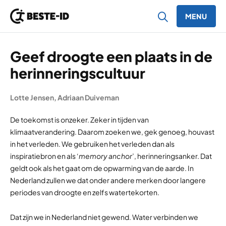
MENU
Ga naar inhoud
Geef droogte een plaats in de
herinneringscultuur
Lotte Jensen
,
Adriaan Duiveman
De toekomst is onzeker. Zeker in tijden van
klimaatverandering. Daarom zoeken we, gek genoeg, houvast
in het verleden. We gebruiken het verleden dan als
inspiratiebron en als ‘
memory anchor
’, herinneringsanker. Dat
geldt ook als het gaat om de opwarming van de aarde. In
Nederland zullen we dat onder andere merken door langere
periodes van droogte en zelfs watertekorten.
Dat zijn we in Nederland niet gewend. Water verbinden we