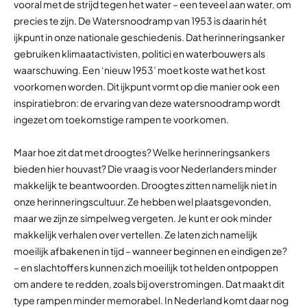
vooral met de strijd tegen het water – een teveel aan water, om
precies te zijn. De Watersnoodramp van 1953 is daarin hét
ijkpunt in onze nationale geschiedenis. Dat herinneringsanker
gebruiken klimaatactivisten, politici en waterbouwers als
waarschuwing. Een ‘nieuw 1953’ moet koste wat het kost
voorkomen worden. Dit ijkpunt vormt op die manier ook een
inspiratiebron: de ervaring van deze watersnoodramp wordt
ingezet om toekomstige rampen te voorkomen.
Maar hoe zit dat met droogtes? Welke herinneringsankers
bieden hier houvast? Die vraag is voor Nederlanders minder
makkelijk te beantwoorden. Droogtes zitten namelijk niet in
onze herinneringscultuur. Ze hebben wel plaatsgevonden,
maar we zijn ze simpelweg vergeten. Je kunt er ook minder
makkelijk verhalen over vertellen. Ze laten zich namelijk
moeilijk afbakenen in tijd – wanneer beginnen en eindigen ze?
– en slachtoffers kunnen zich moeilijk tot helden ontpoppen
om andere te redden, zoals bij overstromingen. Dat maakt dit
type rampen minder memorabel. In Nederland komt daar nog