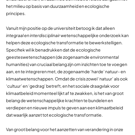
het milieu op basis van duurzaamheid en ecologische
principes.
Vanuit mijn positie op de universiteit betoog ik dat alleen
integraal en interdisciplinair
wetenschappelijke onderzoek kan
helpen deze ecologische transformatie te bewerkstelligen.
Specifiek wil ik benadrukken dat de ecologische
geesteswetenschappen (de zogenaamde
environmental
humanities
) van cruciaal belang zijn om inzichten toe te voegen
aan, en te integreren met, de zogenaamde ‘harde’ natuur- en
klimaatwetenschappen. Omdat de crisis zowel ‘natuur’ als ook
‘cultuur’ en ‘gedrag’ betreft, en het sociale draagvlak voor
klimaatbeleid momenteel lijkt af te zwakken, is het van groot
belang de wetenschappelijke krachten te bundelen en
verdiepen en nieuwe impuls te geven aan een klimaatbeleid
dat waarlijk aanzet tot ecologische transformatie.
Van groot belang voor het aanzetten van verandering in onze