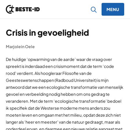
MENU
Ga naar inhoud
Crisis in gevoeligheid
Marjolein Oele
De huidige ‘opwarming van de aarde’ waar de vraag over
spreekt is inderdaad een crisismoment dat de term ‘code
rood’ verdient. Als hoogleraar Filosofie van de
Geesteswetenschappen (Radboud Universiteit) is mijn
antwoord dat we een ecologische transformatie van menselijk
gevoel en verbeelding nodig hebben om ons gedrag te
veranderen. Met de term ‘ecologische transformatie’ bedoel
ik specifiek dat de Westerse moderne mens anders zou
moeten leven en omgaan met het milieu, opdat deze zich niet
langer als ‘heer en meester’ van de natuur gedraagt, maar als
onderdeel ervan, en daarmee een nieuwe relatie aangaat met