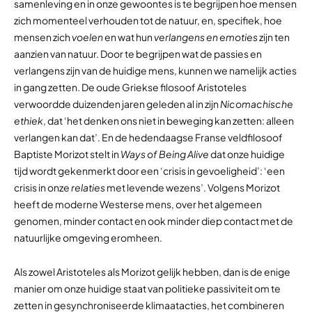
samenleving en in onze gewoontes is te begrijpen hoe mensen
zich momenteel verhouden tot de natuur, en, specifiek, hoe
mensen zich
voelen
en wat hun
verlangens en emoties
zijn ten
aanzien van natuur. Door te begrijpen wat de passies en
verlangens zijn van de huidige mens, kunnen we namelijk acties
in gang zetten. De oude Griekse filosoof Aristoteles
verwoordde duizenden jaren geleden al in zijn
Nicomachische
ethiek
, dat ‘het denken ons niet in beweging kan zetten: alleen
verlangen kan dat’. En de hedendaagse Franse veldfilosoof
Baptiste Morizot stelt in
Ways of Being Alive
dat onze huidige
tijd wordt gekenmerkt door een ‘crisis in gevoeligheid’: ‘een
crisis in onze
relaties
met levende wezens’. Volgens Morizot
heeft de moderne Westerse mens, over het algemeen
genomen, minder contact en ook minder diep contact met de
natuurlijke omgeving eromheen.
Als zowel Aristoteles als Morizot gelijk hebben, dan is de enige
manier om onze huidige staat van politieke passiviteit om te
zetten in gesynchroniseerde klimaatacties, het combineren