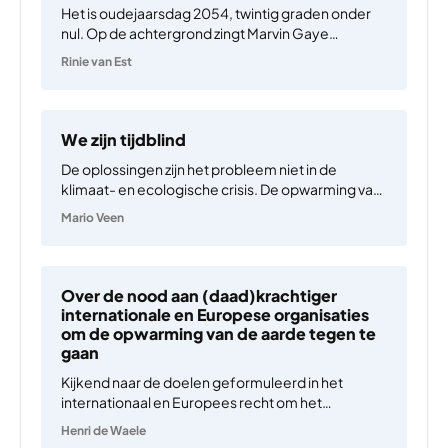
Het is oudejaarsdag 2054, twintig graden onder
nul. Op de achtergrond zingt Marvin Gaye
zachtjes: “Live life for the children. Let’s save the
Rinie van Est
children.” Ik, Q, ben negentig en praat met mijn
achterkleindochter P. We hebben net gehoord
dat de…
We zijn tijdblind
De oplossingen zijn het probleem niet in de
klimaat- en ecologische crisis. De opwarming van
de aarde en de ‘global weirding’ die daarmee
Mario Veen
samenhangt, wordt veroorzaakt door een
combinatie van broeikasgasuitstoot en
veranderingen in landgebruik. We moeten
daarom fossiele brandstoffen…
Over de nood aan (daad)krachtiger
internationale en Europese organisaties
om de opwarming van de aarde tegen te
gaan
Kijkend naar de doelen geformuleerd in het
internationaal en Europees recht om het
planetaire klimaatsysteem terug in evenwicht te
Henri de Waele
brengen en een gezond leefmilieu te bevorderen,