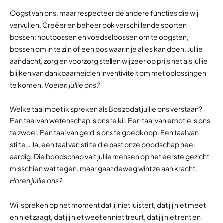
Oogst van ons, maar respecteer de andere functies die wij
vervullen. Creëer en beheer ook verschillende soorten
bossen: houtbossen en voedselbossen om te oogsten,
bossen om in te zijn of een bos waarin je alles kan doen. Jullie
aandacht, zorg en voorzorg stellen wij zeer op prijs net als jullie
blijken van dankbaarheid en inventiviteit om met oplossingen
te komen.
Voelen jullie ons?
Welke taal moet ik spreken als Bos zodat jullie ons verstaan?
Een taal van wetenschap is ons te kil. Een taal van emotie is ons
te zwoel. Een taal van geld is ons te goedkoop. Een taal van
stilte… Ja, een taal van stilte die past onze boodschap heel
aardig. Die boodschap valt jullie mensen op het eerste gezicht
misschien wat tegen, maar gaandeweg wint ze aan kracht.
Horen jullie ons?
Wij spreken op het moment dat jij niet luistert, dat jij niet meet
en niet zaagt, dat jij niet weet en niet treurt, dat jij niet rent en