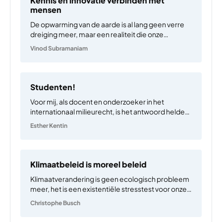
Kennis en innovatie verbinden met
mensen
De opwarming van de aarde is al lang geen verre
dreiging meer, maar een realiteit die onze
leefwereld blijvend verandert. Toch lukt het ons
Vinod Subramaniam
maar beperkt om daar effectief beleid tegenover
te zetten, laat staan ook echt uit te voeren.…
Studenten!
Voor mij, als docent en onderzoeker in het
internationaal milieurecht, is het antwoord helder:
we moeten de opwarming afremmen met stevige
Esther Kentin
maatregelen, ook als dit economische offers
vraagt. Ik kan mij deze opvatting bovendien
veroorloven: als GenX’er in Nederland leef…
Klimaatbeleid is moreel beleid
Klimaatverandering is geen ecologisch probleem
meer, het is een existentiële stresstest voor onze
samenlevingen. In De duivel in elk van ons
Christophe Busch
beschrijf ik hoe klimaatverstoringen de nieuwe
geopolitieke breuklijnen vormen: droogte die