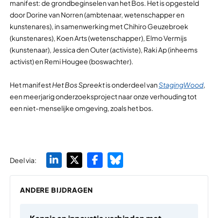
manifest: de grondbeginselen van het Bos. Het is opgesteld
door Dorine van Norren (ambtenaar, wetenschapper en
kunstenares), in samenwerking met Chihiro Geuzebroek
(kunstenares), Koen Arts (wetenschapper), Elmo Vermijs
(kunstenaar), Jessica den Outer (activiste), Raki Ap (inheems
activist) en Remi Hougee (boswachter).
Het manifest
Het Bos Spreekt
is onderdeel van
StagingWood
,
een meerjarig onderzoeksproject naar onze verhouding tot
een niet-menselijke omgeving, zoals het bos.
Deel via:
ANDERE BIJDRAGEN