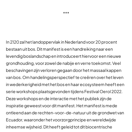
***
In 2120 zal het landoppervlak in Nederland voor 20 procent
bestaan uit bos. Dit manifest is een handreiking naar een
levendig boslandschap en introduceert hiervoor een nieuwe
grondhouding, voor zowel de nabije en verre toekomst. Veel
beschavingen zijn verloren gegaan door het massaal kappen
van bos. Om handelingsperspectief te creëren over het leven
in wederkerigheid met het bos en haar ecosysteem heeft een
serie workshops plaatsgevonden tijdens Festival Oerol 2022.
Deze workshops en de interactie met het publiek zijn de
inspiratie geweest voor dit manifest. Het manifest is mede
ontleend aan de rechten-voor-de-natuur uit de grondwet van
Ecuador, waaronder het voorzorgprincipe en wereldwijde
inheemse wijsheid. Dit heeft geleid tot dit biocentrische