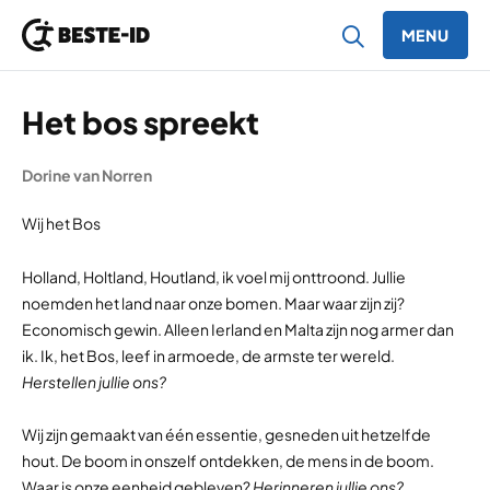
MENU
Ga naar inhoud
Het bos spreekt
Dorine van Norren
Wij het Bos
Holland, Holtland, Houtland, ik voel mij onttroond. Jullie
noemden het land naar onze bomen. Maar waar zijn zij?
Economisch gewin. Alleen Ierland en Malta zijn nog armer dan
ik. Ik, het Bos, leef in armoede, de armste ter wereld.
Herstellen jullie ons?
Wij zijn gemaakt van één essentie, gesneden uit hetzelfde
hout. De boom in onszelf ontdekken, de mens in de boom.
Waar is onze eenheid gebleven?
Herinneren jullie ons?