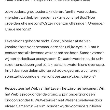
Jouw ouders, grootouders, kinderen, familie, voorouders,
vrienden, wat heb je meegemaakt met ons het Bos? Hoe
groeiden jullie met ons? Onze ringen zijn jullie ringen.
Omringen
jullie je met ons?
Leven is ons geboorte recht. Groei, bloei en afsterven
karakteriseren ons bestaan, onze natuurlijke cyclus. Ik sta in
contact met alle levende wezens om ons heen. Samen vormen
wij een ondeelbaar ecosysteem. De aarde voedt ons, de lucht
streelt ons, de zon geeft ons kracht, het water is ons levenssap.
In ruil daarvoor delen wij onze schaduw, geuren, vruchten en
soms zelfs boomdelen van ons bestaan.
Ruiken jullie ons?
Respecteer het Web van het Leven, het zijn onze hersenen. Wij,
het Web, zijn ook onder de grond, wij zijn ondergronds en
ondoorgrondelijk. Wij Wezens en niet Wezens overleven door
elkaar. Samen zijn we slim, houden wij de voorouders in leven