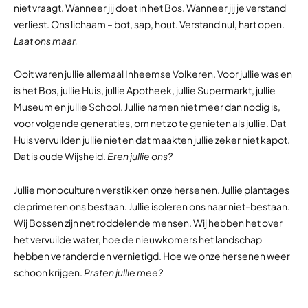
niet vraagt. Wanneer jij doet in het Bos. Wanneer jij je verstand
verliest. Ons lichaam – bot, sap, hout. Verstand nul, hart open.
Laat ons maar.
Ooit waren jullie allemaal Inheemse Volkeren. Voor jullie was en
is het Bos, jullie Huis, jullie Apotheek, jullie Supermarkt, jullie
Museum en jullie School. Jullie namen niet meer dan nodig is,
voor volgende generaties, om net zo te genieten als jullie. Dat
Huis vervuilden jullie niet en dat maakten jullie zeker niet kapot.
Dat is oude Wijsheid.
Eren jullie ons?
Jullie monoculturen verstikken onze hersenen. Jullie plantages
deprimeren ons bestaan. Jullie isoleren ons naar niet-bestaan.
Wij Bossen zijn net roddelende mensen. Wij hebben het over
het vervuilde water, hoe de nieuwkomers het landschap
hebben veranderd en vernietigd. Hoe we onze hersenen weer
schoon krijgen.
Praten jullie mee?