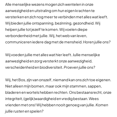
Alle menselijke wezens mogen zich wentelen in onze
aanwezigheid en uitstraling om hun eigen krachten te
versterken en zich nog meer te verbinden met alles wat leeft.
Wij bieden jullie ontspanning, bezinning, gezondheid. Wij
helpen jullie tot jezelf te komen. Wij voelen diepe
verbondenheid met jullie. Wij, het web van leven,
communiceren iedere dag met de mensheid.
Horen jullie ons?
Wij voeden jullie met alles wat hier leeft. Jullie menselijke
aanwezigheid en zorg versterkt onze aanwezigheid,
verscheidenheid en biodiversiteit.
Proeven jullie ons?
Wij, het Bos, zijn van onszelf, niemand kan ons zich toe eigenen.
Niet alleen mijn bomen, maar ook mijn stammen, sappen,
bladeren en wortels hebben rechten. Ons bestaansrecht, onze
integriteit, (gelijk)waardigheid en vredig bestaan. Wees
vrienden met ons! Wij hebben nooit genoeg van jullie.
Komen
jullie rusten en spelen?