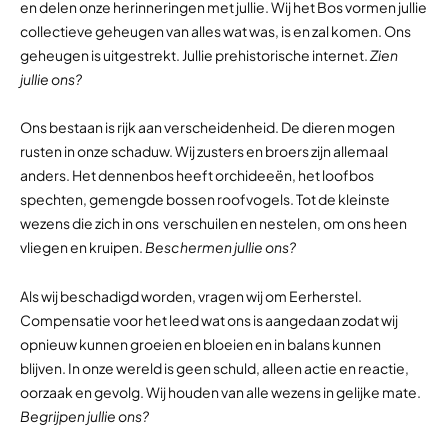
en delen onze herinneringen met jullie. Wij het Bos vormen jullie
collectieve geheugen van alles wat was, is en zal komen. Ons
geheugen is uitgestrekt. Jullie prehistorische internet.
Zien
jullie ons?
Ons bestaan is rijk aan verscheidenheid. De dieren mogen
rusten in onze schaduw. Wij zusters en broers zijn allemaal
anders. Het dennenbos heeft orchideeën, het loofbos
spechten, gemengde bossen roofvogels. Tot de kleinste
wezens die zich in ons verschuilen en nestelen, om ons heen
vliegen en kruipen.
Beschermen jullie ons?
Als wij beschadigd worden, vragen wij om Eerherstel.
Compensatie voor het leed wat ons is aangedaan zodat wij
opnieuw kunnen groeien en bloeien en in balans kunnen
blijven. In onze wereld is geen schuld, alleen actie en reactie,
oorzaak en gevolg. Wij houden van alle wezens in gelijke mate.
Begrijpen jullie ons?