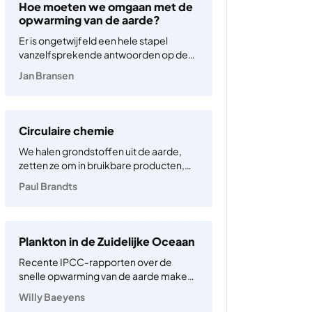
onmiddellijke maatregelen…
Hoe moeten we omgaan met de
opwarming van de aarde?
Er is ongetwijfeld een hele stapel
vanzelfsprekende antwoorden op deze
vraag zodra je denkt dat het evident
Jan Bransen
is waarnaar in deze vraag verwezen
wordt met “we” en “omgaan met”. En
dan laat ik het complexe
modale werkwoord “moeten” nog
Circulaire chemie
maar even buiten…
We halen grondstoffen uit de aarde,
zetten ze om in bruikbare producten,
gebruiken ze en gooien ze vervolgens
Paul Brandts
weg. Zo gaat het al heel lang.
Tegenwoordig wordt dit belichaamd
door het wereldwijde industriële
apparaat dat fossiele brandstoffen uit
Plankton in de Zuidelijke Oceaan
de grond…
Recente IPCC-rapporten over de
snelle opwarming van de aarde maken
duidelijk dat we de doelstellingen van
Willy Baeyens
Parijs niet zullen halen in 2100. Naast het