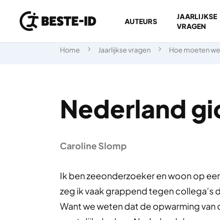
JAARLIJKSE
AUTEURS
VRAGEN
Ga naar inhoud
Home
Jaarlijkse vragen
Hoe moeten we
Nederland gi
Caroline Slomp
Ik ben zeeonderzoeker en woon op een
zeg ik vaak grappend tegen collega’s 
Want we weten dat de opwarming van de