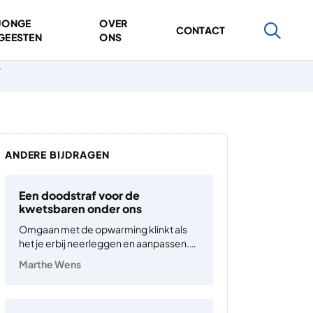
JONGE
OVER
CONTACT
GEESTEN
ONS
?
ANDERE BIJDRAGEN
Een doodstraf voor de
kwetsbaren onder ons
Omgaan met de opwarming klinkt als
het je erbij neerleggen en aanpassen.
Dat is onethisch, en een doodstraf voor
Marthe Wens
de kwetsbaren onder ons. Willen we de
aarde leefbaar en de opwarming onder
de 2°C houden, dan zijn radicale en