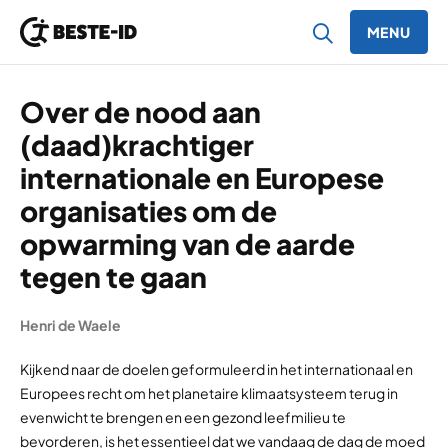
MENU
Ga naar inhoud
Over de nood aan
(daad)krachtiger
internationale en Europese
organisaties om de
opwarming van de aarde
tegen te gaan
Henri de Waele
Kijkend naar de doelen geformuleerd in het internationaal en
Europees recht om het planetaire klimaatsysteem terug in
evenwicht te brengen en een gezond leefmilieu te
bevorderen, is het essentieel dat we vandaag de dag de moed