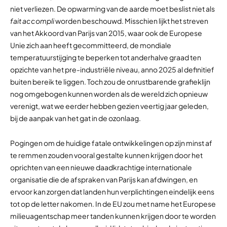
niet verliezen. De opwarming van de aarde moet beslist niet als
fait accompli
worden beschouwd. Misschien lijkt het streven
van het Akkoord van Parijs van 2015, waar ook de Europese
Unie zich aan heeft gecommitteerd, de mondiale
temperatuurstijging te beperken tot anderhalve graad ten
opzichte van het pre-industriële niveau, anno 2025 al definitief
buiten bereik te liggen. Toch zou de onrustbarende grafieklijn
nog omgebogen kunnen worden als de wereld zich opnieuw
verenigt, wat we eerder hebben gezien veertig jaar geleden,
bij de aanpak van het gat in de ozonlaag.
Pogingen om de huidige fatale ontwikkelingen op zijn minst af
te remmen zouden vooral gestalte kunnen krijgen door het
oprichten van een nieuwe daadkrachtige internationale
organisatie die de afspraken van Parijs kan afdwingen, en
ervoor kan zorgen dat landen hun verplichtingen eindelijk eens
tot op de letter nakomen. In de EU zou met name het Europese
milieuagentschap meer tanden kunnen krijgen door te worden