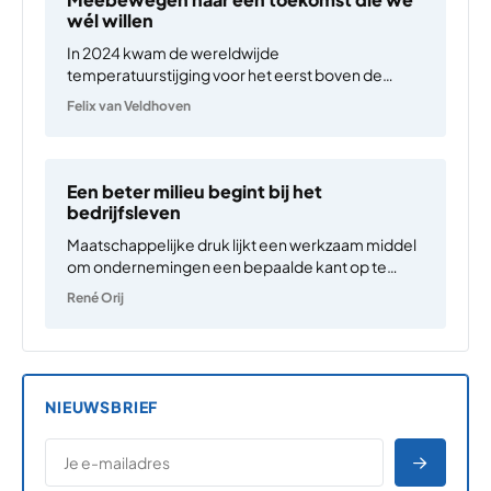
wél willen
In 2024 kwam de wereldwijde
temperatuurstijging voor het eerst boven de
grens van 1,5 graden.[1] De doelen van Parijs raken
Felix van Veldhoven
uit zicht, en ons klimaat verandert sneller dan
verwacht.[2] Ons hieraan aanpassen wordt steeds
belangrijker. Daar was en is Nederland…
Een beter milieu begint bij het
bedrijfsleven
Maatschappelijke druk lijkt een werkzaam middel
om ondernemingen een bepaalde kant op te
laten bewegen, zoals vermindering van uitstoot
René Orij
van CO2. Maatschappelijke druk op
ondernemingen is te koppelen aan mogelijk
verlies van maatschappelijk draagvlak voor de
activiteiten van die ondernemingen.…
NIEUWSBRIEF
*
E-MAILADRES
*
"
" geeft vereiste velden aan
AANME