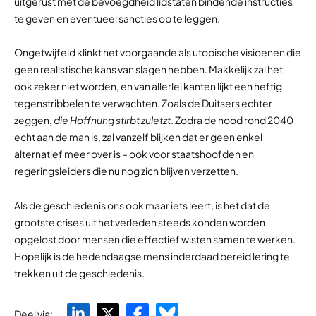
uitgerust met de bevoegdheid lidstaten bindende instructies
te geven en eventueel sancties op te leggen.
Ongetwijfeld klinkt het voorgaande als utopische visioenen die
geen realistische kans van slagen hebben. Makkelijk zal het
ook zeker niet worden, en van allerlei kanten lijkt een heftig
tegenstribbelen te verwachten. Zoals de Duitsers echter
zeggen,
die Hoffnung stirbt zuletzt
. Zodra de nood rond 2040
echt aan de man is, zal vanzelf blijken dat er geen enkel
alternatief meer over is – ook voor staatshoofden en
regeringsleiders die nu nog zich blijven verzetten.
Als de geschiedenis ons ook maar iets leert, is het dat de
grootste crises uit het verleden steeds konden worden
opgelost door mensen die effectief wisten samen te werken.
Hopelijk is de hedendaagse mens inderdaad bereid lering te
trekken uit de geschiedenis.
Deel via: