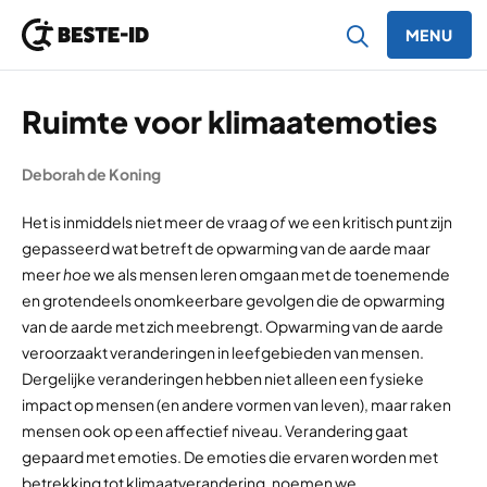
MENU
Ga naar inhoud
Ruimte voor klimaatemoties
Deborah de Koning
Het is inmiddels niet meer de vraag
of
we een kritisch punt zijn
gepasseerd wat betreft de opwarming van de aarde maar
meer
hoe
we als mensen leren omgaan met de toenemende
en grotendeels onomkeerbare gevolgen die de opwarming
van de aarde met zich meebrengt. Opwarming van de aarde
veroorzaakt veranderingen in leefgebieden van mensen.
Dergelijke veranderingen hebben niet alleen een fysieke
impact op mensen (en andere vormen van leven), maar raken
mensen ook op een affectief niveau. Verandering gaat
gepaard met emoties. De emoties die ervaren worden met
betrekking tot klimaatverandering, noemen we