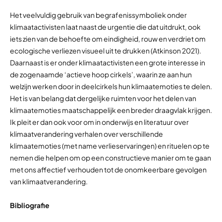
Het veelvuldig gebruik van begrafenissymboliek onder
klimaatactivisten laat naast de urgentie die dat uitdrukt, ook
iets zien van de behoefte om eindigheid, rouw en verdriet om
ecologische verliezen visueel uit te drukken (Atkinson 2021).
Daarnaast is er onder klimaatactivisten een grote interesse in
de zogenaamde ‘actieve hoop cirkels’, waarin ze aan hun
welzijn werken door in deelcirkels hun klimaatemoties te delen.
Het is van belang dat dergelijke ruimten voor het delen van
klimaatemoties maatschappelijk een breder draagvlak krijgen.
Ik pleit er dan ook voor om in onderwijs en literatuur over
klimaatverandering verhalen over verschillende
klimaatemoties (met name verlieservaringen) en rituelen op te
nemen die helpen om op een constructieve manier om te gaan
met ons affectief verhouden tot de onomkeerbare gevolgen
van klimaatverandering.
Bibliografie