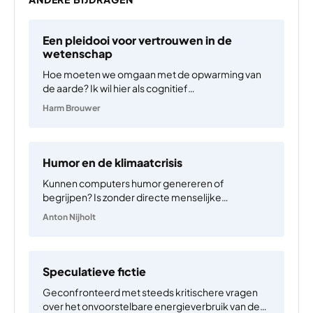
Een pleidooi voor vertrouwen in de
wetenschap
Hoe moeten we omgaan met de opwarming van
de aarde? Ik wil hier als cognitief
neurowetenschapper geen antwoord op geven.
Harm Brouwer
Niet omdat ik de vraag niet belangrijk vind, maar
omdat ik niet over de expertise bezit om een goed
antwoord…
Humor en de klimaatcrisis
Kunnen computers humor genereren of
begrijpen? Is zonder directe menselijke
tussenkomst, digitaal gegeneerde humor
Anton Nijholt
mogelijk? Kan digitale technologie zo
geprogrammeerd worden dat ze zonder
menselijke tussenkomst niet alleen menselijke
intelligentie maar ook menselijke humor kan
Speculatieve fictie
begrijpen en generen? Het zijn…
Geconfronteerd met steeds kritischere vragen
over het onvoorstelbare energieverbruik van de