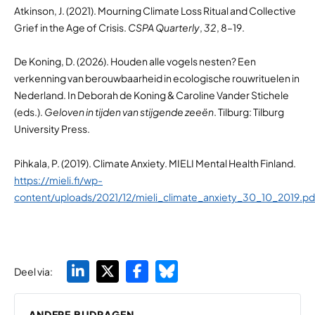
Atkinson, J. (2021). Mourning Climate Loss Ritual and Collective
Grief in the Age of Crisis.
CSPA Quarterly
,
32
, 8–19.
De Koning, D. (2026). Houden alle vogels nesten? Een
verkenning van berouwbaarheid in ecologische rouwrituelen in
Nederland. In Deborah de Koning & Caroline Vander Stichele
(eds.).
Geloven in tijden van stijgende zeeën
. Tilburg: Tilburg
University Press.
Pihkala, P. (2019). Climate Anxiety. MIELI Mental Health Finland.
https://mieli.fi/wp-
content/uploads/2021/12/mieli_climate_anxiety_30_10_2019.pd
Deel via:
ANDERE BIJDRAGEN