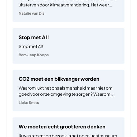
uitsterven door klimaatverandering. Het weer
wordt steeds warmer en extremer, wat een
Natalie van Dis
enorme druk legt op populaties om zich aan te
passen om zo klimaatverandering te overleven.
Veel soorten zoals insecten staan niet…
Stop met AI!
Stop met AI!
Bert-Jaap Koops
CO2 moet een blikvanger worden
Waarom lukt het ons als mensheid maar niet om
goed voor onze omgeving te zorgen? Waarom
verkiezen we gemak, economische groei en
Lieke Smits
ontkenning boven een leefbare planeet? Een
deel van het antwoord ligt er volgens mij in dat veel
mensen…
We moeten echt groot leren denken
Ik was recent op bezoek in het openluchtmuseum