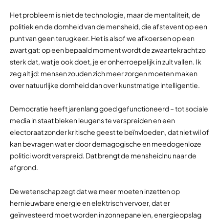
Het probleem is niet de technologie, maar de mentaliteit, de
politiek en de domheid van de mensheid, die afstevent op een
punt van geen terugkeer. Het is alsof we afkoersen op een
zwart gat: op een bepaald moment wordt de zwaartekracht zo
sterk dat, wat je ook doet, je er onherroepelijk in zult vallen. Ik
zeg altijd: mensen zouden zich meer zorgen moeten maken
over natuurlijke domheid dan over kunstmatige intelligentie.
Democratie heeft jarenlang goed gefunctioneerd – tot sociale
media in staat bleken leugens te verspreiden en een
electoraat zonder kritische geest te beïnvloeden, dat niet wil of
kan bevragen wat er door demagogische en meedogenloze
politici wordt verspreid. Dat brengt de mensheid nu naar de
afgrond.
De wetenschap zegt dat we meer moeten inzetten op
hernieuwbare energie en elektrisch vervoer, dat er
geïnvesteerd moet worden in zonnepanelen, energieopslag