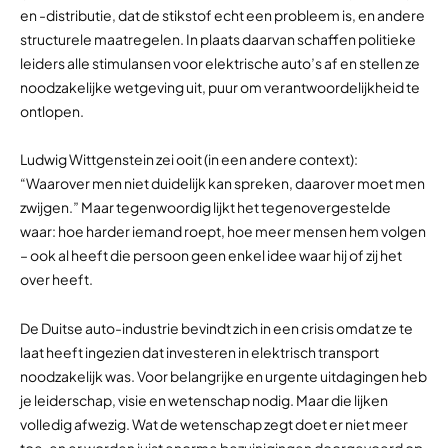
en -distributie, dat de stikstof echt een probleem is, en andere
structurele maatregelen. In plaats daarvan schaffen politieke
leiders alle stimulansen voor elektrische auto’s af en stellen ze
noodzakelijke wetgeving uit, puur om verantwoordelijkheid te
ontlopen.
Ludwig Wittgenstein zei ooit (in een andere context):
“Waarover men niet duidelijk kan spreken, daarover moet men
zwijgen.” Maar tegenwoordig lijkt het tegenovergestelde
waar: hoe harder iemand roept, hoe meer mensen hem volgen
– ook al heeft die persoon geen enkel idee waar hij of zij het
over heeft.
De Duitse auto-industrie bevindt zich in een crisis omdat ze te
laat heeft ingezien dat investeren in elektrisch transport
noodzakelijk was. Voor belangrijke en urgente uitdagingen heb
je leiderschap, visie en wetenschap nodig. Maar die lijken
volledig afwezig. Wat de wetenschap zegt doet er niet meer
toe, en er worden juist enorme bezuinigingen doorgevoerd op