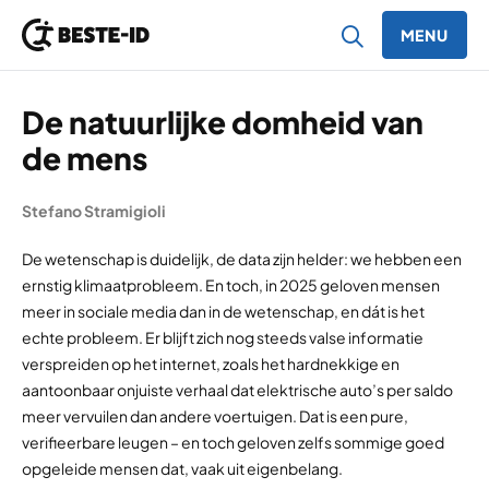
MENU
Ga naar inhoud
De natuurlijke domheid van
de mens
Stefano Stramigioli
De wetenschap is duidelijk, de data zijn helder: we hebben een
ernstig klimaatprobleem. En toch, in 2025 geloven mensen
meer in sociale media dan in de wetenschap, en dát is het
echte probleem. Er blijft zich nog steeds valse informatie
verspreiden op het internet, zoals het hardnekkige en
aantoonbaar onjuiste verhaal dat elektrische auto’s per saldo
meer vervuilen dan andere voertuigen. Dat is een pure,
verifieerbare leugen – en toch geloven zelfs sommige goed
opgeleide mensen dat, vaak uit eigenbelang.