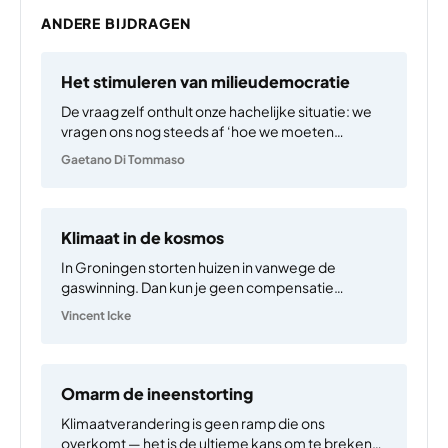
ANDERE BIJDRAGEN
Het stimuleren van milieudemocratie
De vraag zelf onthult onze hachelijke situatie: we
vragen ons nog steeds af ‘hoe we moeten
omgaan’ met een crisis die we al tientallen jaren
Gaetano Di Tommaso
begrijpen. De kloof tussen kennis en actie is niet
alleen een tekortkoming van politieke wil,…
Klimaat in de kosmos
In Groningen storten huizen in vanwege de
gaswinning. Dan kun je geen compensatie
weigeren omdat aardbevingen nu eenmaal een
Vincent Icke
natuurlijk verschijnsel zijn. Immers, er zijn geen
botsende continenten in Groningen. Wie een gat
in de Aarde boort om daardoor gratis…
Omarm de ineenstorting
Klimaatverandering is geen ramp die ons
overkomt — het is de ultieme kans om te breken