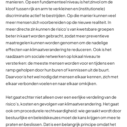
manieren. Op een fundamenteel niveau is het zinvol om de
kloof tussen rijk en arm te verkleinen en (institutionele)
discriminatie actief te bestrijden. Op die manier kunnen veel
meer mensen zich voorbereiden op de nieuwe realiteit. In
meer directe zin kunnen de risico’s van kwetsbare groepen
beter in kaart worden gebracht, zodat meer preventieve
maatregelen kunnen worden genomen om de nadelige
effecten van klimaatverandering te reduceren. Ook is het
raadzaam om sociale netwerken op lokaal niveau te
versterken: de meeste mensen worden voor en tijdens een
ramp geholpen door hun buren of kennissen uit de buurt.
Daarvoor is het wel nodig dat mensen elkaar kennen, zich met
elkaar verbonden voelen en naar elkaar omkijken.
Het gaat echter niet alleen over een eerlijke verdeling van de
risico’s, kosten en gevolgen van klimaatverandering. Het gaat
ook om procedurele rechtvaardigheid: wie geraakt wordt door
bestuurlijke en beleidskeuzes moet de kans krijgen om mee te
praten en beslissen. Dat is een belangrijk principe omdat het