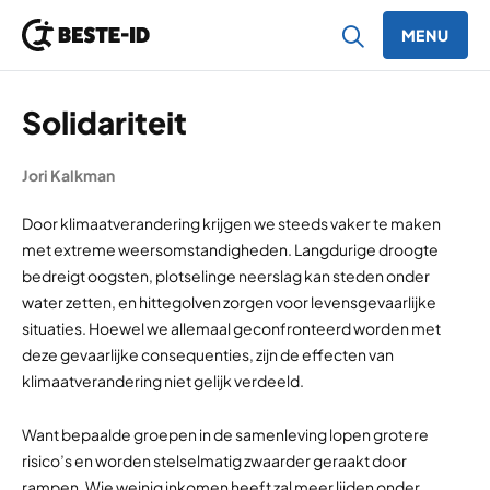
MENU
Ga naar inhoud
Solidariteit
Jori Kalkman
Door klimaatverandering krijgen we steeds vaker te maken
met extreme weersomstandigheden. Langdurige droogte
bedreigt oogsten, plotselinge neerslag kan steden onder
water zetten, en hittegolven zorgen voor levensgevaarlijke
situaties. Hoewel we allemaal geconfronteerd worden met
deze gevaarlijke consequenties, zijn de effecten van
klimaatverandering niet gelijk verdeeld.
Want bepaalde groepen in de samenleving lopen grotere
risico’s en worden stelselmatig zwaarder geraakt door
rampen. Wie weinig inkomen heeft zal meer lijden onder