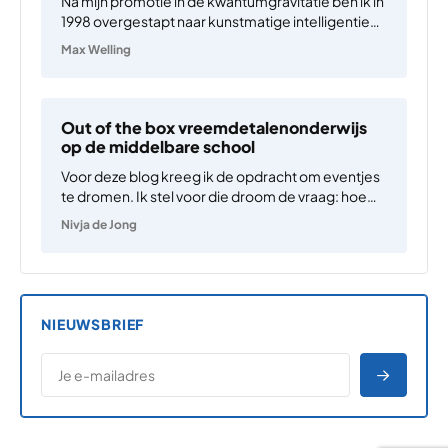
Na mijn promotie in de kwantumgravitatie ben ik in
1998 overgestapt naar kunstmatige intelligentie
(AI). En ondanks het feit dat ik daar geen dag spijt
Max Welling
van heb, is mijn interesse in de fysica recent toch
weer aangewakkerd. Dit heeft te…
Out of the box vreemdetalenonderwijs
op de middelbare school
Voor deze blog kreeg ik de opdracht om eventjes
te dromen. Ik stel voor die droom de vraag: hoe
zou vreemdetalenonderwijs op school er idealiter
Nivja de Jong
uitzien? Oftewel, wat als er geen andere belangen
zijn dan de belangen van de leerlingen,…
NIEUWSBRIEF
*
E-MAILADRES
*
"
" geeft vereiste velden aan
AANME