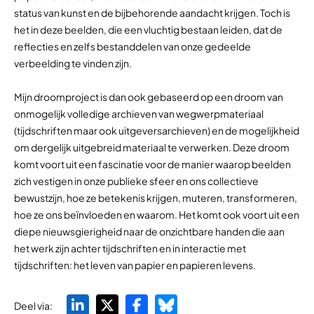
status van kunst en de bijbehorende aandacht krijgen. Toch is
het in deze beelden, die een vluchtig bestaan leiden, dat de
reflecties en zelfs bestanddelen van onze gedeelde
verbeelding te vinden zijn.
Mijn droomproject is dan ook gebaseerd op een droom van
onmogelijk volledige archieven van wegwerpmateriaal
(tijdschriften maar ook uitgeversarchieven) en de mogelijkheid
om dergelijk uitgebreid materiaal te verwerken. Deze droom
komt voort uit een fascinatie voor de manier waarop beelden
zich vestigen in onze publieke sfeer en ons collectieve
bewustzijn, hoe ze betekenis krijgen, muteren, transformeren,
hoe ze ons beïnvloeden en waarom. Het komt ook voort uit een
diepe nieuwsgierigheid naar de onzichtbare handen die aan
het werk zijn achter tijdschriften en in interactie met
tijdschriften: het leven van papier en papieren levens.
Deel via: