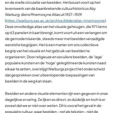
en de snelle circulatie van beelden. Het bouwt voort op het
levenswerk van de baanbrekende cultuurhistoricus Aby
Warburg: diens Mnemosyne Atlas uit 1927-1929
(
https://warburg.sas.ac.uk/archive/bilderatlas-mnemosyne
).
Deze onvolledige atlas van het visuele geheugen, die 971 items
op 63 panelen in kaart brengt, komt voort uit een verlangen om
de gemoderniseerde, steeds meer met beelden verzadigde
wereld te begrijpen. Het is een manier om ons collectieve
begrip van het visuele en het gebruik van beelden te
organiseren. Door religieuze en seculiere beelden, de ‘lage’
populaire kunsten en de ‘hoge’ gelegitimeerde kunsten naast
elkaar te zetten, overstijgt Warburgs project het onderscheid
dat gesprekken over uiteenlopende toepassingen van
beelden in de weg kan staan.
Beelden en andere visuele elementen zijn een gegeven in onze
dagelijkse ervaring. Ze lijken zo direct, zo duidelijk en toch is er
zoveel dat we er niet over weten. Dit is vooral het geval in de
populaire cultuur, waar beelden – net als teksten – niet de