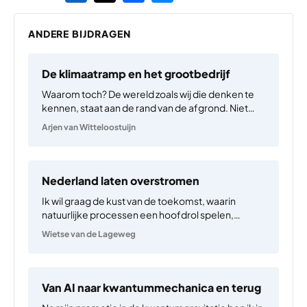
ANDERE BIJDRAGEN
De klimaatramp en het grootbedrijf
Waarom toch? De wereld zoals wij die denken te
kennen, staat aan de rand van de afgrond. Niet
alleen de politiek radicaliseert in veel landen;
Arjen van Witteloostuijn
hetzelfde geldt voor het klimaat. Ondanks alle
mondiale afspraken en nationale maatregelen,
vaak bijzonder indrukwekkend…
Nederland laten overstromen
Ik wil graag de kust van de toekomst, waarin
natuurlijke processen een hoofdrol spelen,
onderzoeken. Het is namelijk een aantrekkelijke
Wietse van de Lageweg
gedachte om het natuurlijke deltasysteem weer
meer de ruimte te geven in het Nederland van de
toekomst. Hiermee geven we…
Van AI naar kwantummechanica en terug