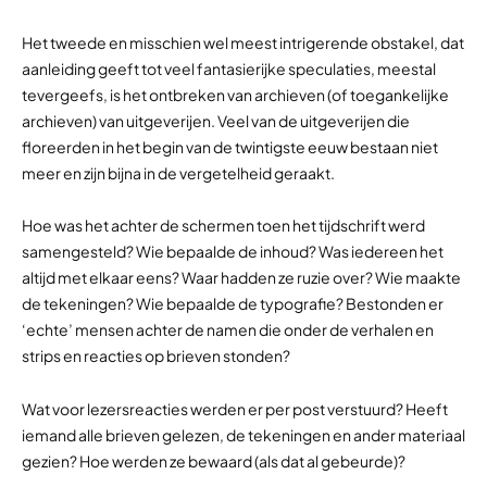
Het tweede en misschien wel meest intrigerende obstakel, dat
aanleiding geeft tot veel fantasierijke speculaties, meestal
tevergeefs, is het ontbreken van archieven (of toegankelijke
archieven) van uitgeverijen. Veel van de uitgeverijen die
floreerden in het begin van de twintigste eeuw bestaan niet
meer en zijn bijna in de vergetelheid geraakt.
Hoe was het achter de schermen toen het tijdschrift werd
samengesteld? Wie bepaalde de inhoud? Was iedereen het
altijd met elkaar eens? Waar hadden ze ruzie over? Wie maakte
de tekeningen? Wie bepaalde de typografie? Bestonden er
‘echte’ mensen achter de namen die onder de verhalen en
strips en reacties op brieven stonden?
Wat voor lezersreacties werden er per post verstuurd? Heeft
iemand alle brieven gelezen, de tekeningen en ander materiaal
gezien? Hoe werden ze bewaard (als dat al gebeurde)?