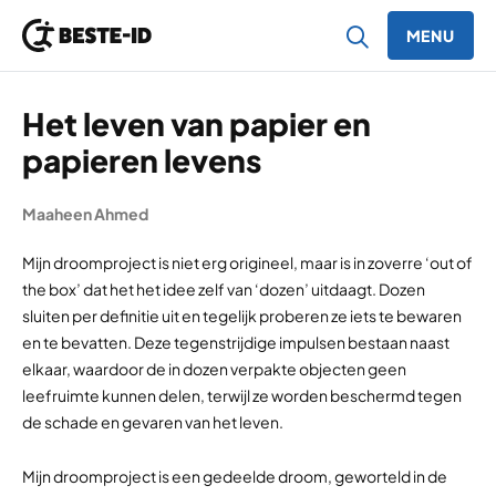
MENU
Ga naar inhoud
Het leven van papier en
papieren levens
Maaheen Ahmed
Mijn droomproject is niet erg origineel, maar is in zoverre ‘out of
the box’ dat het het idee zelf van ‘dozen’ uitdaagt. Dozen
sluiten per definitie uit en tegelijk proberen ze iets te bewaren
en te bevatten. Deze tegenstrijdige impulsen bestaan naast
elkaar, waardoor de in dozen verpakte objecten geen
leefruimte kunnen delen, terwijl ze worden beschermd tegen
de schade en gevaren van het leven.
Mijn droomproject is een gedeelde droom, geworteld in de