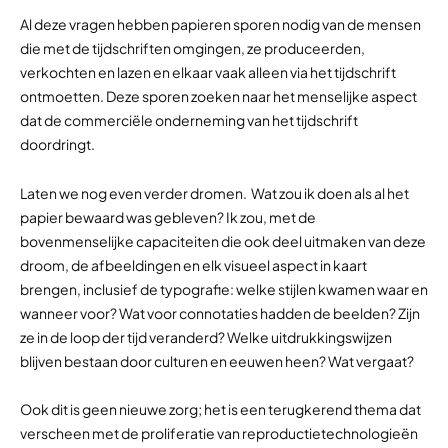
Al deze vragen hebben papieren sporen nodig van de mensen
die met de tijdschriften omgingen, ze produceerden,
verkochten en lazen en elkaar vaak alleen via het tijdschrift
ontmoetten. Deze sporen zoeken naar het menselijke aspect
dat de commerciële onderneming van het tijdschrift
doordringt.
Laten we nog even verder dromen. Wat zou ik doen als al het
papier bewaard was gebleven? Ik zou, met de
bovenmenselijke capaciteiten die ook deel uitmaken van deze
droom, de afbeeldingen en elk visueel aspect in kaart
brengen, inclusief de typografie: welke stijlen kwamen waar en
wanneer voor? Wat voor connotaties hadden de beelden? Zijn
ze in de loop der tijd veranderd? Welke uitdrukkingswijzen
blijven bestaan door culturen en eeuwen heen? Wat vergaat?
Ook dit is geen nieuwe zorg; het is een terugkerend thema dat
verscheen met de proliferatie van reproductietechnologieën