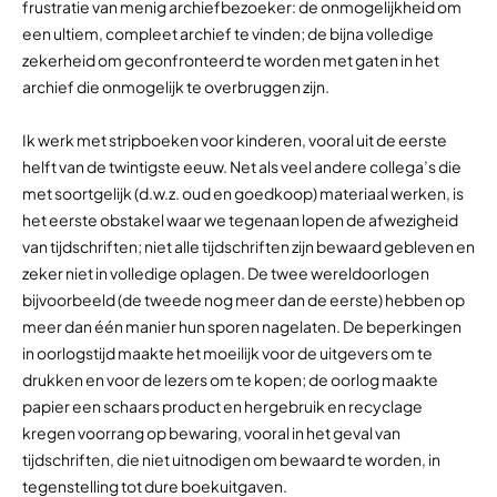
frustratie van menig archiefbezoeker: de onmogelijkheid om
een ultiem, compleet archief te vinden; de bijna volledige
zekerheid om geconfronteerd te worden met gaten in het
archief die onmogelijk te overbruggen zijn.
Ik werk met stripboeken voor kinderen, vooral uit de eerste
helft van de twintigste eeuw. Net als veel andere collega’s die
met soortgelijk (d.w.z. oud en goedkoop) materiaal werken, is
het eerste obstakel waar we tegenaan lopen de afwezigheid
van tijdschriften; niet alle tijdschriften zijn bewaard gebleven en
zeker niet in volledige oplagen. De twee wereldoorlogen
bijvoorbeeld (de tweede nog meer dan de eerste) hebben op
meer dan één manier hun sporen nagelaten. De beperkingen
in oorlogstijd maakte het moeilijk voor de uitgevers om te
drukken en voor de lezers om te kopen; de oorlog maakte
papier een schaars product en hergebruik en recyclage
kregen voorrang op bewaring, vooral in het geval van
tijdschriften, die niet uitnodigen om bewaard te worden, in
tegenstelling tot dure boekuitgaven.