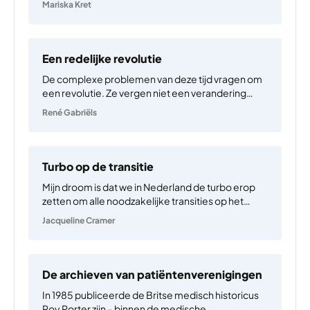
Mariska Kret
zijn hun opties beperkt. Een jong vrouwtje kan niet
bij een aangrenzende groep…
Een redelijke revolutie
De complexe problemen van deze tijd vragen om
een revolutie. Ze vergen niet een verandering
binnen maar van het systeem. In plaats van een
René Gabriëls
hervorming is een radicale verandering nodig van
het systeem dat wereldwijd de hele samenleving
doordringt: het…
Turbo op de transitie
Mijn droom is dat we in Nederland de turbo erop
zetten om alle noodzakelijke transities op het
gebied van klimaat, circulaire economie en
Jacqueline Cramer
biodiversiteit in de praktijk waar te maken. Het is
een droomproject dat we met zijn allen moeten…
De archieven van patiëntenverenigingen
In 1985 publiceerde de Britse medisch historicus
Roy Porter zijn – binnen de medische