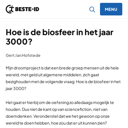
MENU
Ga naar inhoud
Hoe is de biosfeer in het jaar
3000?
Gert Jan Hofstede
Mijn droomproject is dat een brede groep mensen uit de hele
wereld, met geld uit algemene middelen, zich gaat
bezighouden met de volgende vraag: Hoe is de biosfeer in het
jaar 3000?
Het gaat er hierbij om de oefening zo alledaags mogelijk te
houden. Dus niet de kant op van sciencefiction, niet van
doemdenken. Veronderstel dat we het gewoon op onze
wereld te doen hebben, hoe zou dat er uit kunnen zien?