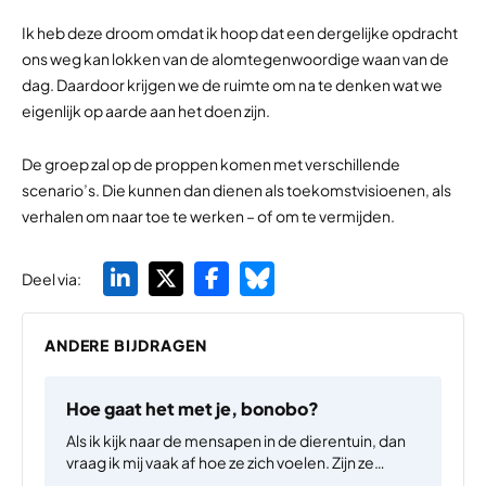
Ik heb deze droom omdat ik hoop dat een dergelijke opdracht
ons weg kan lokken van de alomtegenwoordige waan van de
dag. Daardoor krijgen we de ruimte om na te denken wat we
eigenlijk op aarde aan het doen zijn.
De groep zal op de proppen komen met verschillende
scenario’s. Die kunnen dan dienen als toekomstvisioenen, als
verhalen om naar toe te werken – of om te vermijden.
Deel via:
ANDERE BIJDRAGEN
Hoe gaat het met je, bonobo?
Als ik kijk naar de mensapen in de dierentuin, dan
vraag ik mij vaak af hoe ze zich voelen. Zijn ze
gelukkig? In tegenstelling tot hun soortgenoten