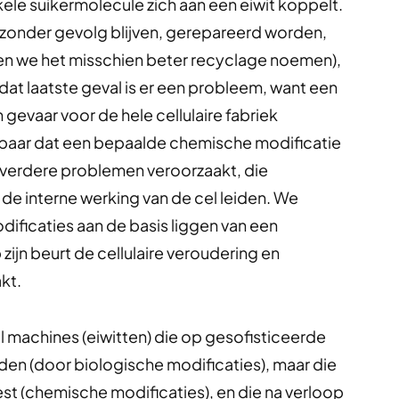
nkele suikermolecule zich aan een eiwit koppelt.
zonder gevolg blijven, gerepareerd worden,
nnen we het misschien beter recyclage noemen),
n dat laatste geval is er een probleem, want een
gevaar voor de hele cellulaire fabriek
kbaar dat een bepaalde chemische modificatie
 verdere problemen veroorzaakt, die
n de interne werking van de cel leiden. We
ificaties aan de basis liggen van een
ijn beurt de cellulaire veroudering en
kt.
ol machines (eiwitten) die op gesofisticeerde
den (door biologische modificaties), maar die
oest (chemische modificaties), en die na verloop