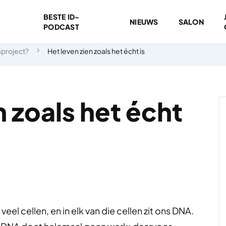
BESTE ID-
NIEUWS
SALON
PODCAST
mproject?
Het leven zien zoals het écht is
n zoals het écht
veel cellen, en in elk van die cellen zit ons DNA.