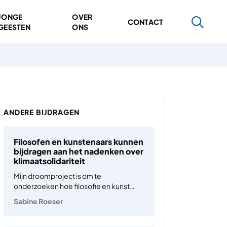
JONGE
OVER
CONTACT
GEESTEN
ONS
ANDERE BIJDRAGEN
Filosofen en kunstenaars kunnen
bijdragen aan het nadenken over
klimaatsolidariteit
Mijn droomproject is om te
onderzoeken hoe filosofie en kunst
samen kunnen bijdragen aan betere
Sabine Roeser
besluitvorming over klimaat. De
afgelopen jaren wordt weerrecord na
weerrecord gebroken. Extreme