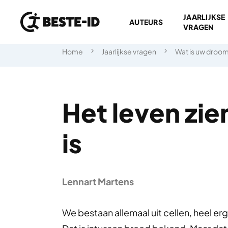
JAARLIJKSE
AUTEURS
VRAGEN
Ga naar inhoud
Home
Jaarlijkse vragen
Wat is uw droo
Het leven zie
is
Lennart Martens
We bestaan allemaal uit cellen, heel erg 