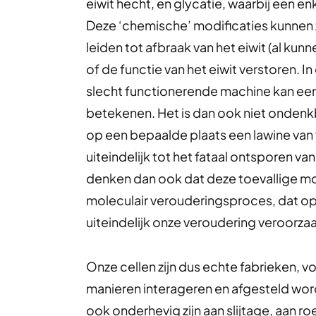
eiwit hecht, en glycatie, waarbij een e
Deze ‘chemische’ modificaties kunnen 
leiden tot afbraak van het eiwit (al ku
of de functie van het eiwit verstoren. I
slecht functionerende machine kan een 
betekenen. Het is dan ook niet onden
op een bepaalde plaats een lawine van
uiteindelijk tot het fataal ontsporen va
denken dan ook dat deze toevallige mod
moleculair verouderingsproces, dat op z
uiteindelijk onze veroudering veroorzaa
Onze cellen zijn dus echte fabrieken, v
manieren interageren en afgesteld wor
ook onderhevig zijn aan slijtage, aan r