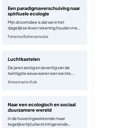
weerssituaties zijn inmiddels aan de
Een paradigmaverschuiving naar
orde van de dag. De gevolgen hiervan
spirituele ecologie
zijn…
Mijn droomidee is dat we in het
dagelijkse leven rekening houden met
het welzijn van andere wezens – tijdens
Fatema Baheranwala
sociale, individuele en economische
activiteiten. Ik daag ons uit om af te
stappen van ons antropocentrisch
denken, waarin we de mens…
Luchtkastelen
De jaren zestig en zeventig van de
twintigste eeuw waren een eerste,
ware bloeitijd voor de zogenaamde
Annemarie Kok
participatiekunst. Deze kunstpraktijk
kenmerkt zich door projecten die
geïnitieerd worden door een of
meerdere kunstenaars, waarbij
Naar een ecologisch en sociaal
vervolgens leden van het publiek
duurzamere wereld
worden uitgenodigd…
In de huiveringwekkende maar
tegelijkertijd uiterst intrigerende