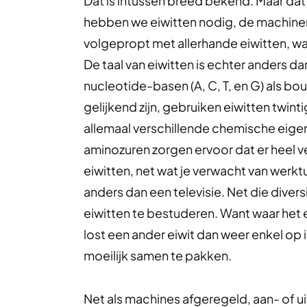
Dat is intussen breed bekend. Maar da
hebben we eiwitten nodig, de machineri
volgepropt met allerhande eiwitten, w
De taal van eiwitten is echter anders d
nucleotide-basen (A, C, T, en G) als b
gelijkend zijn, gebruiken eiwitten twin
allemaal verschillende chemische eige
aminozuren zorgen ervoor dat er heel ve
eiwitten, net wat je verwacht van werkt
anders dan een televisie. Net die diver
eiwitten te bestuderen. Want waar het e
lost een ander eiwit dan weer enkel op i
moeilijk samen te pakken.
Net als machines afgeregeld, aan- of ui