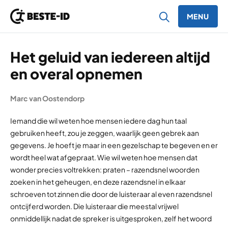
MENU
Ga naar inhoud
Het geluid van iedereen altijd
en overal opnemen
Marc van Oostendorp
Iemand die wil weten hoe mensen iedere dag hun taal
gebruiken heeft, zou je zeggen, waarlijk geen gebrek aan
gegevens. Je hoeft je maar in een gezelschap te begeven en er
wordt heel wat afgepraat. Wie wil weten hoe mensen dat
wonder precies voltrekken: praten – razendsnel woorden
zoeken in het geheugen, en deze razendsnel in elkaar
schroeven tot zinnen die door de luisteraar al even razendsnel
ontcijferd worden. Die luisteraar die meestal vrijwel
onmiddellijk nadat de spreker is uitgesproken, zelf het woord