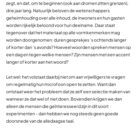
zegt, en dat, om te beginnen (ook aan dromen zitten grenzen),
drie jaar lang. Natuurlijk beloven de wetenschappers
geheimhouding over alle inhoud, de inwoners en hun gasten
worden rijkelijk beloond voor hun deelname. Daar staat
tegenover dat het materiaal op alle vormkenmerken mag
worden doorgenomen: duren gesprekjes ’s ochtends langer
of korter dan ’s avonds? Hoeveel woorden spreken mensen op
een dag en tegen welke mensen? Zijn mensen met een accent
langer of korter aan het woord?
Let wel: het volstaat daarbij niet om aan vrijwilligers te vragen
om regelmatig hun microfoon open te zetten. Want dan
ontstaat weer het probleem dat ze zelf een selectie maken van
wanneer ze dat wel of niet doen. Bovendien krijgen we dan
alleen de mensen die geïnteresseerd zijn in dit soort
experimenten – dan hebben we nog steeds geen goede
doorsnede van de alledaagse taal.