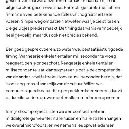
geschreven taal wel omzetten in spraak – maar dat blijft dan
uitgesproken geschreven taal. Een écht gesprek, met ‘eh’ en
‘mmm’ en veelbetekenende stiltes valt nog niet met ze te
voeren. Simpelweg omdat ze niet weten waar je die stiltes en
die geluidjes precies maakt. De timing daarvan is vermoedelijk
heel gevoelig, maar dus ook niet precies bekend.
Een goed gesprek voeren, zo weten we, bestaat juist uit goede
timing. Wanneer je enkele tientallen milliseconden te vroeg
reageert, ben je onbeschoft. Reageer je enkele tientallen
milliseconden te laat, dan suggereer je dat je de competentie
van de ander in twijfel trekt. Hoeveel milliseconden het zijn, dat
is ook nog eens afhankelijk van de cultuur. Willen we
computers goede natuurlijke gesprekken laten voeren, dan zit
er dus niks anders op: we moeten alles en iedereen opnemen.
In mijn droomproject sluiten we een contract met een
middelgrote gemeente: in alle huizen en in alle straten hangen
we overal microfoons, en we nemen alles op wat iedereen