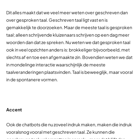
Dit alles maakt dat we veel meer weten over geschreven dan
over gesproken taal. Geschreven taal ligt vast en is
gemakkelijk te doorzoeken. Maar de meeste taal is gesproken
taal; alleen schrijvende kluizenaars schrijven op een dag meer
woorden dan dat ze spreken. Nu weten we dat gesproken taal
ook in veel opzichten anders is: brokkeliger bijvoorbeeld, met
slechts af en toe een afgemaakte zin. Bovendien weten we dat
in mondelinge interactie waarschijnlijk de meeste
taalveranderingen plaatsvinden. Taal is beweeglijk, maar vooral
in de spontanere vormen.
Accent
Ook de chatbots die nu zoveel indruk maken, maken die indruk
vooralsnog vooral met geschreven taal. Ze kunnen die