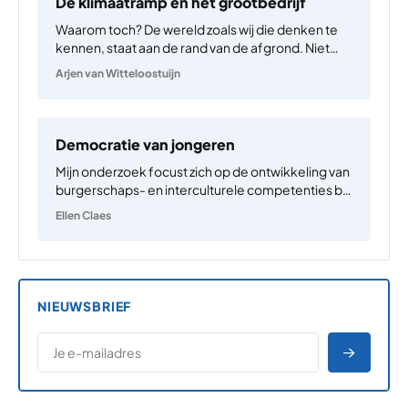
De klimaatramp en het grootbedrijf
Waarom toch? De wereld zoals wij die denken te
kennen, staat aan de rand van de afgrond. Niet
alleen de politiek radicaliseert in veel landen;
Arjen van Witteloostuijn
hetzelfde geldt voor het klimaat. Ondanks alle
mondiale afspraken en nationale maatregelen,
vaak bijzonder indrukwekkend…
Democratie van jongeren
Mijn onderzoek focust zich op de ontwikkeling van
burgerschaps- en interculturele competenties bij
jonge mensen. Mijn team en ik werken vooral
Ellen Claes
kwantitatief en gebruiken gestandaardiseerde
vragenlijsten bij representatieve steekproeven
van jongeren (12- tot 25-jarigen) om te peilen naar
hun visie…
NIEUWSBRIEF
*
E-MAILADRES
*
"
" geeft vereiste velden aan
AANME