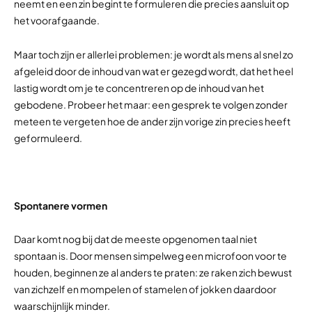
neemt en een zin begint te formuleren die precies aansluit op
het voorafgaande.
Maar toch zijn er allerlei problemen: je wordt als mens al snel zo
afgeleid door de inhoud van wat er gezegd wordt, dat het heel
lastig wordt om je te concentreren op de inhoud van het
gebodene. Probeer het maar: een gesprek te volgen zonder
meteen te vergeten hoe de ander zijn vorige zin precies heeft
geformuleerd.
Spontanere vormen
Daar komt nog bij dat de meeste opgenomen taal niet
spontaan is. Door mensen simpelweg een microfoon voor te
houden, beginnen ze al anders te praten: ze raken zich bewust
van zichzelf en mompelen of stamelen of jokken daardoor
waarschijnlijk minder.