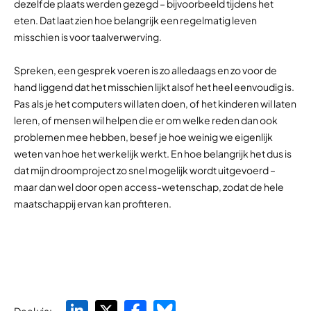
dezelfde plaats werden gezegd – bijvoorbeeld tijdens het
eten. Dat laat zien hoe belangrijk een regelmatig leven
misschien is voor taalverwerving.
Spreken, een gesprek voeren is zo alledaags en zo voor de
hand liggend dat het misschien lijkt alsof het heel eenvoudig is.
Pas als je het computers wil laten doen, of het kinderen wil laten
leren, of mensen wil helpen die er om welke reden dan ook
problemen mee hebben, besef je hoe weinig we eigenlijk
weten van hoe het werkelijk werkt. En hoe belangrijk het dus is
dat mijn droomproject zo snel mogelijk wordt uitgevoerd –
maar dan wel door open access-wetenschap, zodat de hele
maatschappij ervan kan profiteren.