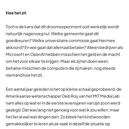
Hoe het zit
Toch is de kans dat dit droomexperiment ooit werkelijk wordt
natuurlijk nagenoeg nul. Welke gemeente gaat dit
goedkeuren? Welke universitaire commissie gaat hiermee
akkoord? En wie gaat dat allemaal betalen? Alleen bedrijven als
Microsoft en OpenAI hebben misschien het geld en de macht
om het voor elkaar te krijgen. Maar als zij het doen weet,
behalve misschien de computers die zij maken, nog steeds
niemand hoe het zit.
Een aantal jaar geleden is het op kleine schaal geprobeerd: de
Amerikaanse wetenschapper Deb Roy van het MIT Media Lab
nam alles op wat er in de eerste levensjaren van zijn zoon werd
gezegd. Dat was lang niet genoeg voor wat ik zou willen, maar
het liet al wel wat dingen zien. Zo bleek het kind woorden
gemakkelijker te leren als ze vaak in dezelfde situatie op