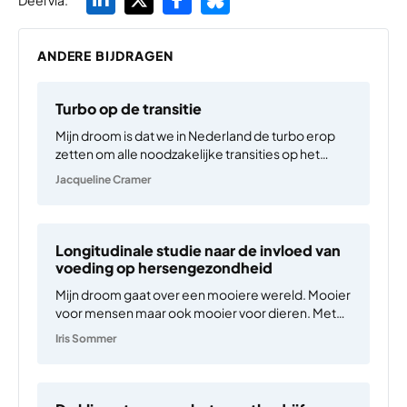
Deel via:
ANDERE BIJDRAGEN
Turbo op de transitie
Mijn droom is dat we in Nederland de turbo erop
zetten om alle noodzakelijke transities op het
gebied van klimaat, circulaire economie en
Jacqueline Cramer
biodiversiteit in de praktijk waar te maken. Het is
een droomproject dat we met zijn allen moeten…
Longitudinale studie naar de invloed van
voeding op hersengezondheid
Mijn droom gaat over een mooiere wereld. Mooier
voor mensen maar ook mooier voor dieren. Met
mooie natuur en soortenrijkdom en vrij van de
Iris Sommer
beestachtige veeteelt en slacht. Als psychiater
houd ik mij bezig met mentale gezondheid. Geen
overbodige luxe.…