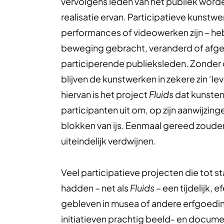
vervolgens leden van het publiek word
realisatie ervan. Participatieve kunstwe
performances of videowerken zijn – he
beweging gebracht, veranderd of afg
participerende publieksleden. Zonder 
blijven de kunstwerken in zekere zin ‘l
hiervan is het project
Fluids
dat kunstena
participanten uit om, op zijn aanwijzi
blokken van ijs. Eenmaal gereed zoude
uiteindelijk verdwijnen.
Veel participatieve projecten die tot s
hadden – net als
Fluids
– een tijdelijk, 
gebleven in musea of andere erfgoedinst
initiatieven prachtig beeld- en docum