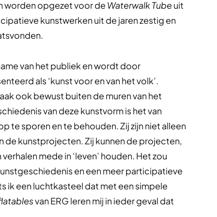
een worden opgezet voor de
Waterwalk Tube
uit
icipatieve kunstwerken uit de jaren zestig en
aatsvonden.
lname van het publiek en wordt door
nteerd als ‘kunst voor en van het volk’.
ak ook bewust buiten de muren van het
chiedenis van deze kunstvorm is het van
p te sporen en te behouden. Zij zijn niet alleen
de kunstprojecten. Zij kunnen de projecten,
un verhalen mede in ‘leven’ houden. Het zou
kunstgeschiedenis en een meer participatieve
s ik een luchtkasteel dat met een simpele
flatables
van ERG leren mij in ieder geval dat
.