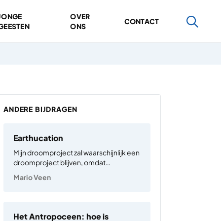
JONGE
OVER
CONTACT
GEESTEN
ONS
ANDERE BIJDRAGEN
Earthucation
Mijn droomproject zal waarschijnlijk een
droomproject blijven, omdat
subsidieverstrekkers vaak, bij wijze van
Mario Veen
spreken, al vragen om de resultaten van
je onderzoek in de aanvraag. Het doel
van dit interdisciplinair filosofisch
project is nu juist om het onbekende te
Het Antropoceen: hoe is