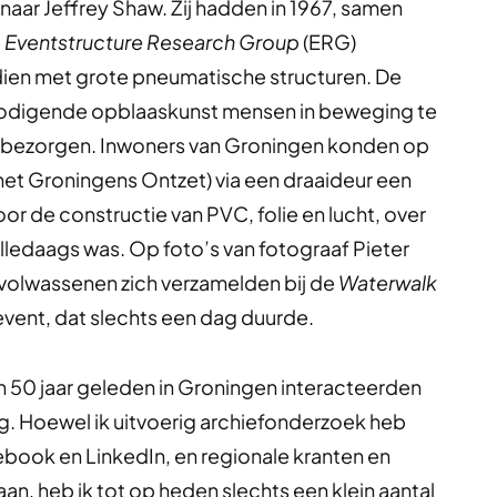
aar Jeffrey Shaw. Zij hadden in 1967, samen
e
Eventstructure Research Group
(ERG)
ien met grote pneumatische structuren. De
odigende opblaaskunst mensen in beweging te
 bezorgen. Inwoners van Groningen konden op
 het Groningens Ontzet) via een draaideur een
r de constructie van PVC, folie en lucht, over
alledaags was. Op foto’s van fotograaf Pieter
n volwassenen zich verzamelden bij de
Waterwalk
vent, dat slechts een dag duurde.
 50 jaar geleden in Groningen interacteerden
ing. Hoewel ik uitvoerig archiefonderzoek heb
ebook en LinkedIn, en regionale kranten en
n, heb ik tot op heden slechts een klein aantal