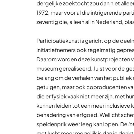
dergelijke zoektocht zou dan niet all
1972, maar voor al die intrigerende part
zeventig die, alleen al in Nederland, pl
Participatiekunst is gericht op de dee
initiatiefnemers ook regelmatig geprese
Daarom worden deze kunstprojecten va
museum gerealiseerd. Juist voor de ges
belang om de verhalen van het publiek o
getuigen, maar ook coproducenten van 
die er fysiek vaak niet meer zijn, met h
kunnen leiden tot een meer inclusieve 
benadering van erfgoed. Wellicht schet
speldenprik weer leeg kan lopen. De
in
met lucht meer mogelijk is dan je denkt