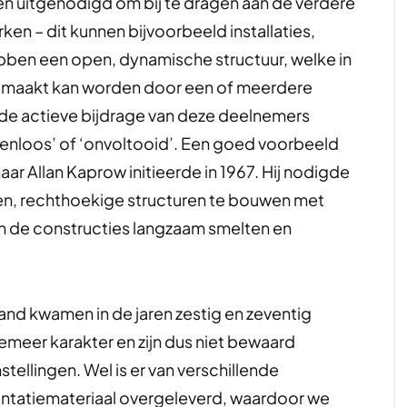
en uitgenodigd om bij te dragen aan de verdere
rken – dit kunnen bijvoorbeeld installaties,
bben een open, dynamische structuur, welke in
emaakt kan worden door een of meerdere
de actieve bijdrage van deze deelnemers
evenloos’ of ‘onvoltooid’. Een goed voorbeeld
ar Allan Kaprow initieerde in 1967. Hij nodigde
ngen, rechthoekige structuren te bouwen met
n de constructies langzaam smelten en
tand kwamen in de jaren zestig en zeventig
efemeer karakter en zijn dus niet bewaard
ellingen. Wel is er van verschillende
entatiemateriaal overgeleverd, waardoor we