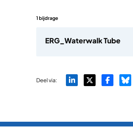
1 bijdrage
ERG_Waterwalk Tube
Deel via: