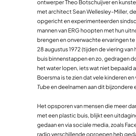
ontwerper Theo Botschuijver en kunsten
met architect Sean Wellesley-Miller, d
opgericht en experimenteerden sindsd
mannen van ERG hoopten met hun uitn
brengen en onverwachte ervaringen te
28 augustus 1972 (tijden de viering van
buis binnenstappen en zo, gedragen doo
het water lopen, iets wat niet bepaald 
Boersma is te zien dat vele kinderen e
Tube
en deelnamen aan dit bijzondere e
Het opsporen van mensen die meer dan
met een plastic buis, blijkt een uitdag
gedaan en via sociale media, zoals Fac
radio verschillende oproepen heb gedaa