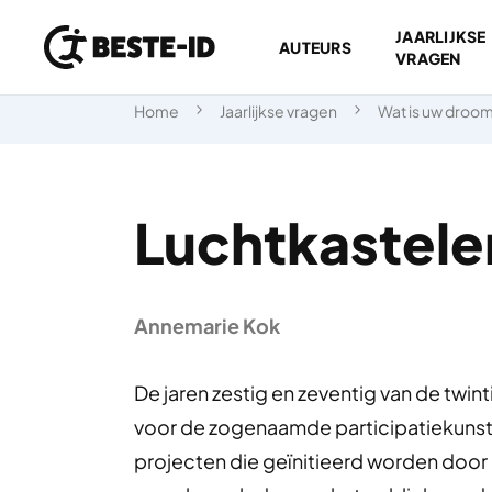
JAARLIJKSE
AUTEURS
VRAGEN
Ga naar inhoud
Home
Jaarlijkse vragen
Wat is uw droo
Luchtkastele
Annemarie Kok
De jaren zestig en zeventig van de twin
voor de zogenaamde participatiekunst.
projecten die geïnitieerd worden door