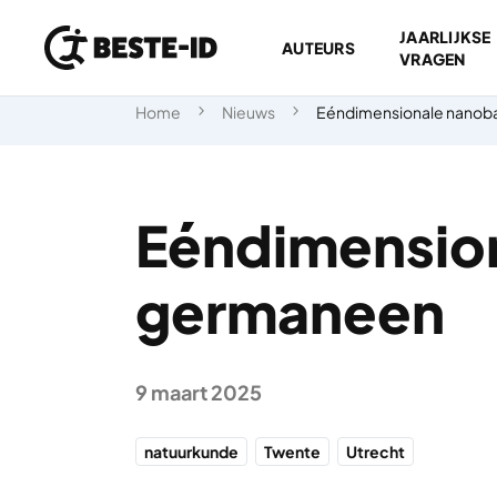
JAARLIJKSE
AUTEURS
VRAGEN
Ga naar inhoud
Home
Nieuws
Eéndimensionale nanob
Eéndimensio
germaneen
9 maart 2025
natuurkunde
Twente
Utrecht