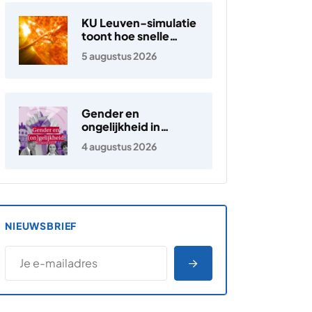
KU Leuven-simulatie
toont hoe snelle
elektronen in de
5 augustus 2026
zonnewind ontstaan
Gender en
ongelijkheid in
Nederland
4 augustus 2026
NIEUWSBRIEF
*
E-MAILADRES
*
"
" geeft vereiste velden aan
AANMELDEN